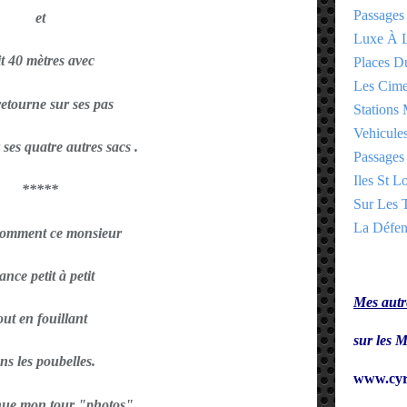
Passages
et
Luxe À L
it 40 mètres avec
Places 
Les Cime
retourne sur ses pas
Stations 
Vehicules
ses quatre autres sacs .
Passages 
Iles St Lo
*****
Sur Les T
La Défen
comment ce monsieur
ance petit à petit
Mes autre
out en fouillant
sur le
ns les poubelles.
www.cyr
nue mon tour "photos"