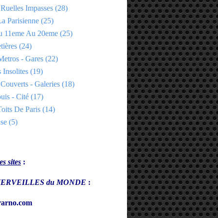
 Ruelles Impasses
(28)
a Parisienne
(25)
Du 11eme Au 20eme
(25)
tières
(24)
Metros - Gares
(22)
 Insolites
(19)
Couverts - Galeries
(18)
uis - Cité
(17)
oits De Paris
(14)
se
(5)
s sites
:
s MERVEILLES du MONDE
:
arno.com