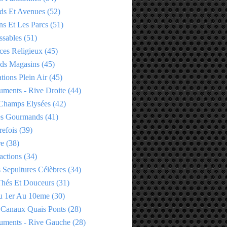
ds Et Avenues
(52)
ns Et Les Parcs
(51)
ssables
(51)
ces Religieux
(45)
ds Magasins
(45)
tions Plein Air
(45)
ments - Rive Droite
(44)
Champs Elysées
(42)
es Gourmands
(41)
refois
(39)
re
(38)
actions
(34)
 Sepultures Célèbres
(34)
 Thés Et Douceurs
(31)
u 1er Au 10eme
(30)
 Canaux Quais Ponts
(28)
ments - Rive Gauche
(28)