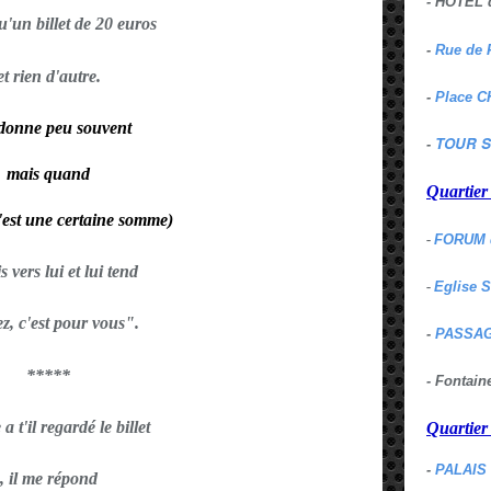
- HOTEL 
qu'un billet de 20 euros
-
Rue de 
et rien d'autre.
-
Place C
 donne peu souvent
TOUR S
-
mais quand
Quartie
'est une certaine somme)
-
FORUM 
s vers lui et lui tend
-
Eglise 
z, c'est pour vous".
-
PASSAG
*****
- Fontai
a t'il regardé le billet
Quartie
-
PALAIS
, il me répond