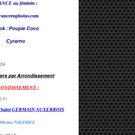
NCE au féminin
:
ranceenphotos.com
ok : Poupie Coco
rarno
iers par Arrondissement
RONDISSEMENT :
er Saint GERMAIN AUXERROI
S
DIN des TUILERIES