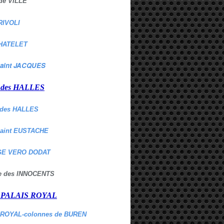
de VILLE
RIVOLI
HATELET
aint JACQUES
r des HALLES
des HALLES
Saint EUSTACHE
E VERO DODAT
ne des INNOCENTS
r PALAIS ROYAL
 ROYAL-colonnes de BUREN