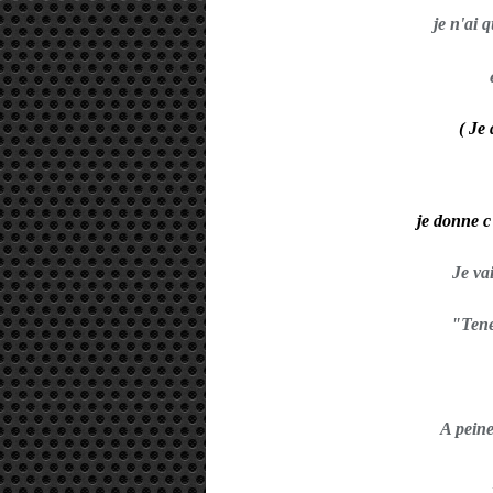
je n'ai 
( Je
je donne c
Je vai
"Tene
A peine 