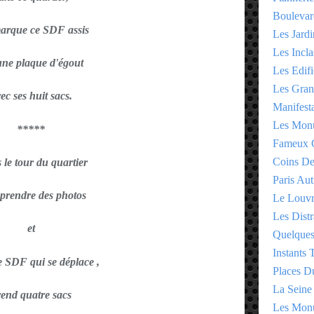
Boulevar
marque ce SDF assis
Les Jardi
Les Incla
une plaque d'égout
Les Edifi
Les Gran
ec ses huit sacs.
Manifesta
Les Monu
*****
Fameux 
Coins D
s le tour du quartier
Paris Aut
prendre des photos
Le Louv
Les Distr
et
Quelques
Instants
e SDF qui se déplace ,
Places D
La Seine
rend quatre sacs
Les Monu