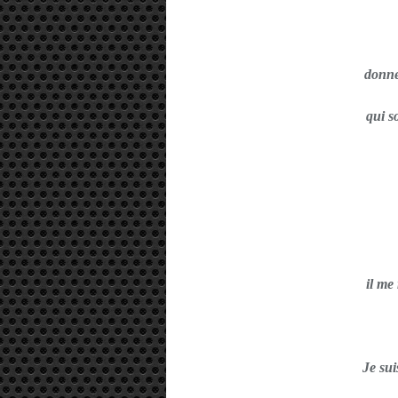
donne
qui s
il me
Je sui