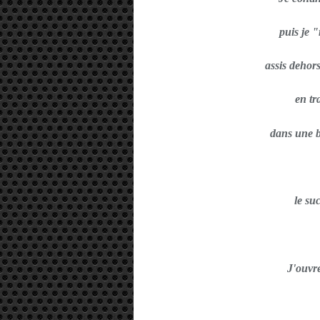
puis je
assis dehor
en tr
dans une b
le su
J'ouvr