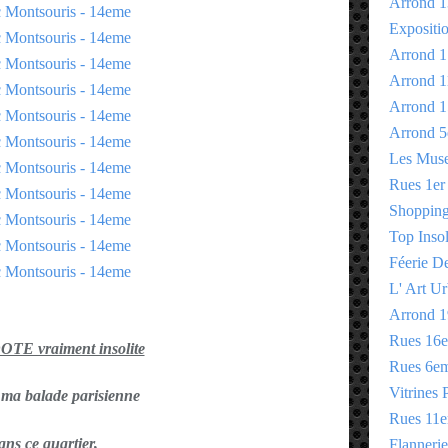
Arrond 1
Expositi
Arrond 1
Arrond 1
Arrond 1
Arrond 5
Les Mus
Rues 1er
Shopping 
Top Insol
Féerie D
L' Art Ur
Arrond 1
Rues 16
E vraiment insolite
Rues 6e
Vitrines 
 ma balade parisienne
Rues 11
ans ce quartier,
Flannerie