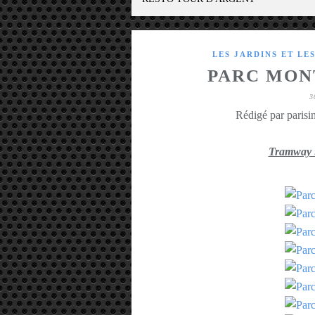
LES JARDINS ET LE
PARC MON
3
Rédigé par parisin
Tramway 