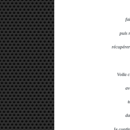
fa
puis 
récupérer 
Voila 
av
t
da
Je conti