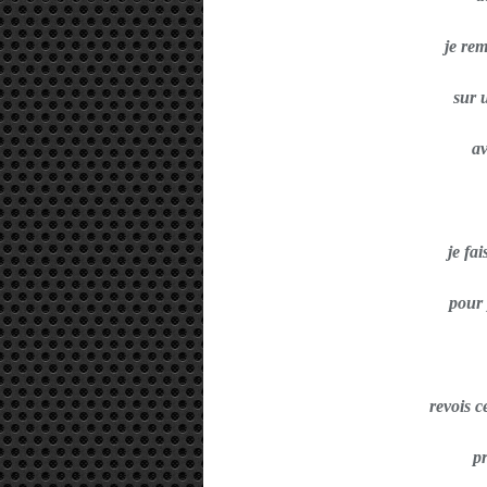
je re
sur 
av
je fai
pour 
revois c
p