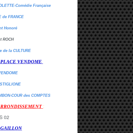
OLETTE-Comédie Française
 de FRANCE
nt Honoré
 St ROCH
re de la CULTURE
er PLACE VENDOME
VENDOME
ASTIGLIONE
MBON-COUR des COMPTES
:
 ARRONDISSEMENT
r GAILLON