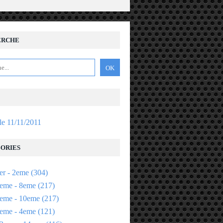
ERCHE
 le 11/11/2011
ORIES
er - 2eme
(304)
eme - 8eme
(217)
eme - 10eme
(217)
eme - 4eme
(121)