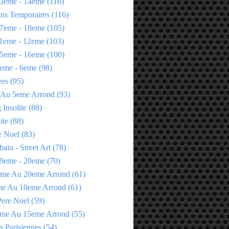
3eme - 14eme
(116)
ons Temporaires
(116)
7eme - 18eme
(105)
1eme - 12eme
(103)
5eme - 16eme
(100)
eme - 6eme
(98)
ees
(95)
 Au 5eme Arrond
(93)
Insolite
(88)
ite
(88)
e Noel
(83)
bain - Street Art
(78)
9eme - 20eme
(70)
eme Au 20eme Arrond
(61)
me Au 10eme Arrond
(61)
Pere Noel
(59)
eme Au 15eme Arrond
(55)
s Parisiennes
(54)