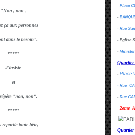
-
Place C
"Non , non ,
-
BANQUE
z ça aux personnes
-
Rue Sai
ont dans le besoin".
- Eglise
-
Ministè
*****
Quarti
J'insiste
Place
-
et
- Rue C
 répète "non, non".
-
Rue CA
2eme
*****
s repartie toute bête,
Quartie