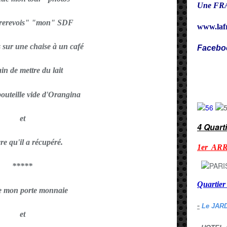
Une FRA
 "rerevois" "mon" SDF
www.laf
s sur une chaise à un café
Facebo
Cy
ain de mettre du lait
outeille vide d'Orangina
et
4 Quart
cre qu'il a récupéré.
1er AR
*****
Quarti
e mon porte monnaie
-
Le JAR
et