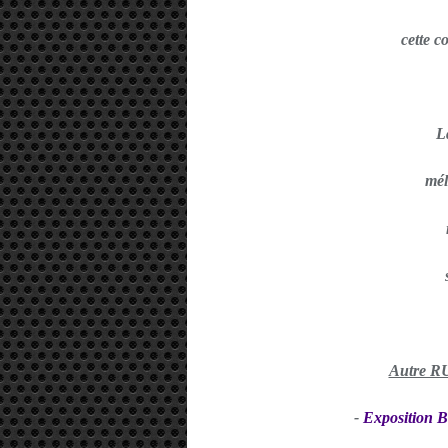
cette c
L
mél
Autre 
-
Exposition Ba