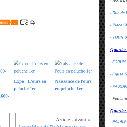
- HOTEL 
E
-
Rue de 
epost
0
-
Place C
TOUR S
-
Quartie
-
FORUM 
-
Eglise 
Expo : L'ours en
Naissance de l'ours
-
PASSAG
peluche 1er
en peluche 1er
1600-
- Fontai
Quartie
-
PALAIS