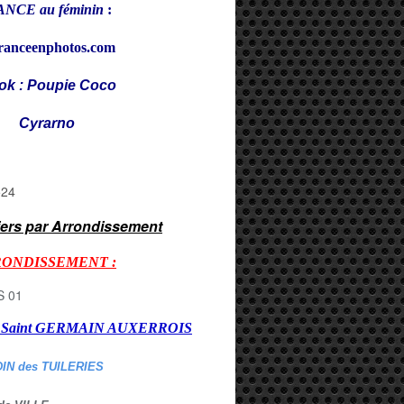
NCE au féminin
:
ranceenphotos.com
ok : Poupie Coco
rarno
iers par Arrondissement
RONDISSEMENT :
er Saint GERMAIN AUXERROI
S
DIN des TUILERIES