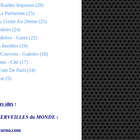
 Ruelles Impasses
(28)
a Parisienne
(25)
Du 11eme Au 20eme
(25)
tières
(24)
Metros - Gares
(22)
 Insolites
(19)
Couverts - Galeries
(18)
uis - Cité
(17)
oits De Paris
(14)
se
(5)
s sites
:
s MERVEILLES du MONDE
:
arno.com