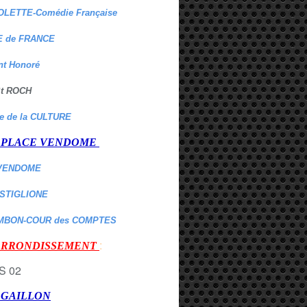
OLETTE-Comédie Française
 de FRANCE
nt Honoré
 St ROCH
re de la CULTURE
er PLACE VENDOME
VENDOME
ASTIGLIONE
MBON-COUR des COMPTES
:
 ARRONDISSEMENT
r GAILLON