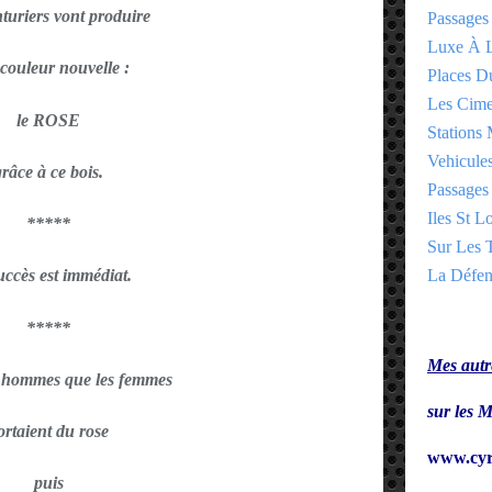
nturiers vont produire
Passages
Luxe À L
couleur nouvelle :
Places 
Les Cime
le ROSE
Stations 
Vehicules
grâce à ce bois.
Passages 
Iles St Lo
*****
Sur Les T
La Défen
uccès est immédiat.
*****
Mes autre
s hommes que les femmes
sur le
ortaient du rose
www.cyr
puis