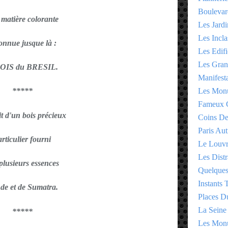
Boulevar
 matière colorante
Les Jardi
Les Incla
onnue jusque là :
Les Edifi
Les Gran
BOIS du BRESIL.
Manifesta
Les Monu
*****
Fameux 
git d'un bois précieux
Coins D
Paris Aut
articulier fourni
Le Louv
Les Distr
plusieurs essences
Quelques
Instants
nde et de Sumatra.
Places D
La Seine
*****
Les Monu