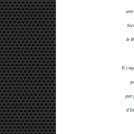
une
inc
le 
Il s'a
p
par 
d'I