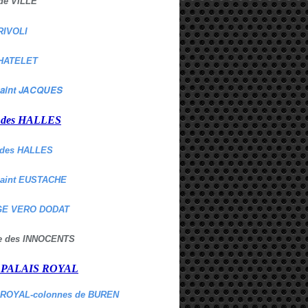
de VILLE
RIVOLI
HATELET
aint JACQUES
r des HALLES
des HALLES
Saint EUSTACHE
E VERO DODAT
ne des INNOCENTS
r PALAIS ROYAL
 ROYAL-colonnes de BUREN