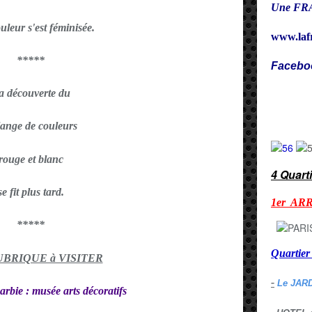
Une FRA
ouleur s'est féminisée.
www.laf
*****
Facebo
a découverte du
Cy
ange de couleurs
rouge et blanc
4 Quart
se fit plus tard.
1er AR
*****
Quarti
RUBRIQUE à VISITER
-
Le JAR
rbie : musée arts décoratifs