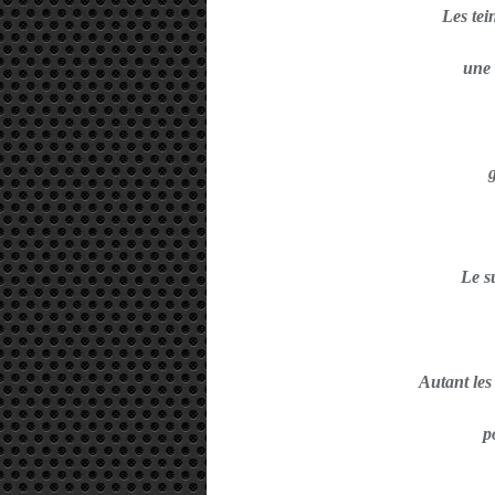
Les tei
une 
Le s
Autant le
p