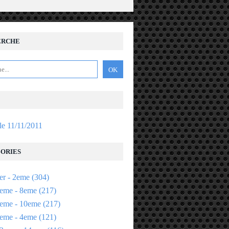
ERCHE
 le 11/11/2011
ORIES
er - 2eme
(304)
eme - 8eme
(217)
eme - 10eme
(217)
eme - 4eme
(121)