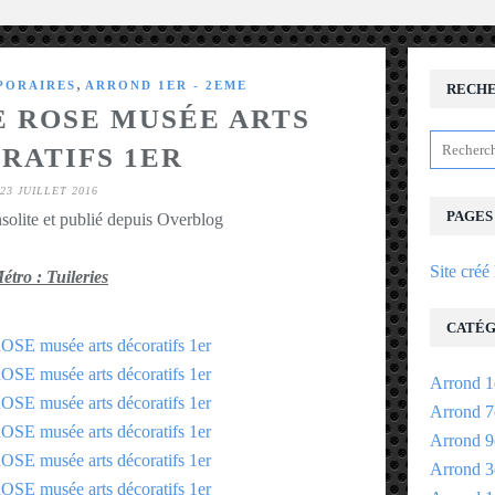
,
PORAIRES
ARROND 1ER - 2EME
RECH
E ROSE MUSÉE ARTS
RATIFS 1ER
23 JUILLET 2016
PAGES
solite et publié depuis Overblog
Site créé
étro : Tuileries
CATÉG
Arrond 1
Arrond 7
Arrond 9
Arrond 3