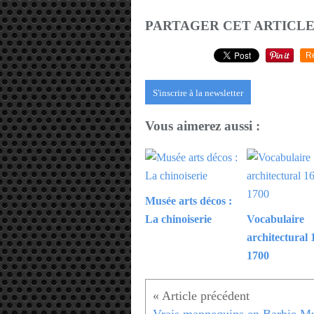
PARTAGER CET ARTICL
R
S'inscrire à la newsletter
Vous aimerez aussi :
Musée arts décos :
La chinoiserie
Vocabulaire
architectural 
1700