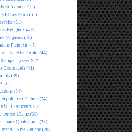
ds Et Avenues
(52)
ns Et Les Parcs
(51)
ssables
(51)
ces Religieux
(45)
ds Magasins
(45)
tions Plein Air
(45)
ments - Rive Droite
(44)
Champs Elysées
(42)
es Gourmands
(41)
refois
(39)
re
(38)
actions
(34)
 Sepultures Célèbres
(34)
 Thés Et Douceurs
(31)
u 1er Au 10eme
(30)
 Canaux Quais Ponts
(28)
ments - Rive Gauche
(28)