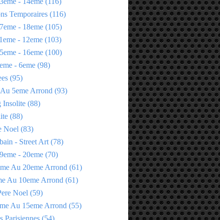
3eme - 14eme
(116)
ons Temporaires
(116)
7eme - 18eme
(105)
1eme - 12eme
(103)
5eme - 16eme
(100)
eme - 6eme
(98)
ees
(95)
 Au 5eme Arrond
(93)
Insolite
(88)
ite
(88)
e Noel
(83)
bain - Street Art
(78)
9eme - 20eme
(70)
eme Au 20eme Arrond
(61)
me Au 10eme Arrond
(61)
Pere Noel
(59)
eme Au 15eme Arrond
(55)
s Parisiennes
(54)