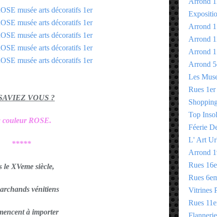
Arrond 1
Expositi
Arrond 1
Arrond 1
Arrond 1
Arrond 5
Les Mus
Rues 1er
 SAVIEZ VOUS ?
Shopping 
Top Insol
 couleur ROSE.
Féerie D
L' Art Ur
*****
Arrond 1
Rues 16
s le XVeme siècle,
Rues 6e
marchands vénitiens
Vitrines 
Rues 11
encent à importer
Flannerie