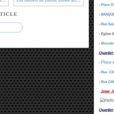
Vrais mannequins en Barbie Musée arts décoratifs 1er
Les métiers de Barbie musée arts décoratifs 1er
-
Place C
TICLE
-
BANQUE
-
Rue Sai
- Eglise
-
Ministè
Quarti
Place
-
- Rue C
-
Rue CA
2eme
Quartie