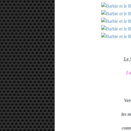
Le
La
Ver
les 
comm