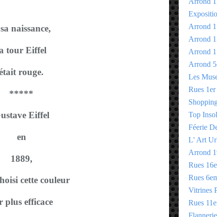
Arrond 1
Expositi
Arrond 1
sa naissance,
Arrond 1
a tour Eiffel
Arrond 1
Arrond 5
était rouge.
Les Mus
Rues 1er
*****
Shopping 
ustave Eiffel
Top Insol
Féerie D
en
L' Art Ur
Arrond 1
1889,
Rues 16
Rues 6e
hoisi cette couleur
Vitrines 
r plus efficace
Rues 11
Flannerie