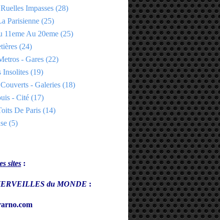
 Ruelles Impasses
(28)
a Parisienne
(25)
Du 11eme Au 20eme
(25)
tières
(24)
Metros - Gares
(22)
 Insolites
(19)
Couverts - Galeries
(18)
uis - Cité
(17)
oits De Paris
(14)
se
(5)
s sites
:
s MERVEILLES du MONDE
:
arno.com