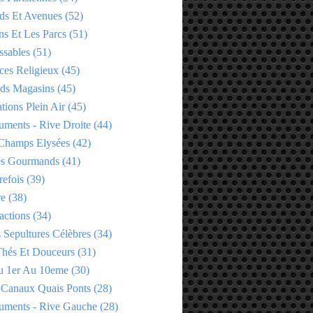
ds Et Avenues
(52)
ns Et Les Parcs
(51)
ssables
(51)
ces Religieux
(45)
ds Magasins
(45)
tions Plein Air
(45)
ments - Rive Droite
(44)
Champs Elysées
(42)
es Gourmands
(41)
refois
(39)
re
(38)
actions
(34)
 Sepultures Célèbres
(34)
 Thés Et Douceurs
(31)
u 1er Au 10eme
(30)
 Canaux Quais Ponts
(28)
ments - Rive Gauche
(28)