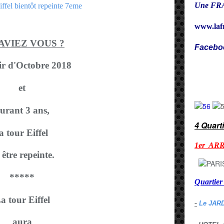
Une FRA
www.laf
SAVIEZ VOUS ?
Facebo
ir d'Octobre 2018
Cy
et
urant 3 ans,
4 Quart
a tour Eiffel
1er AR
 être repeinte.
*****
Quarti
a tour Eiffel
-
Le JAR
aura