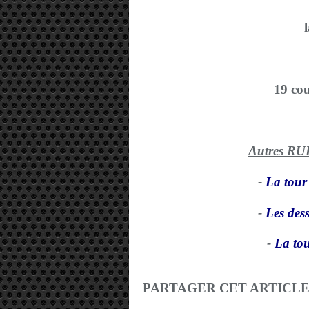
l
19 cou
Autres R
-
La tour 
-
Les dess
-
La tou
PARTAGER CET ARTICL