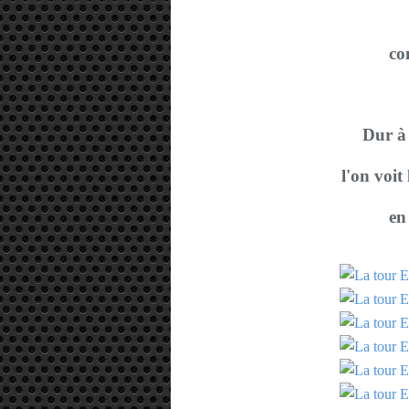
con
Dur à
l'on voit
en