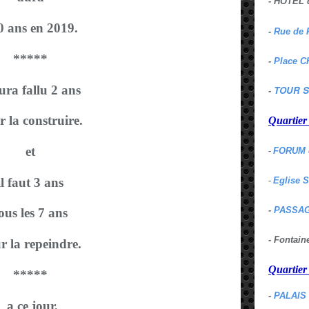
- HOTEL 
0 ans en 2019.
-
Rue de 
*****
-
Place C
aura fallu 2 ans
TOUR S
-
 la construire.
Quartie
et
-
FORUM 
il faut 3 ans
-
Eglise 
-
PASSAG
ous les 7 ans
- Fontai
r la repeindre.
Quartie
*****
-
PALAIS
a ce jour,