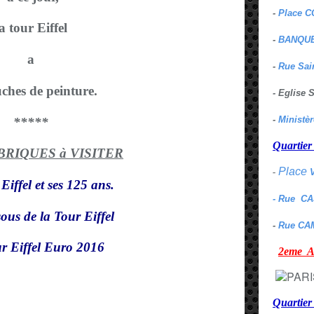
-
Place C
a tour Eiffel
-
BANQUE
a
-
Rue Sai
ches de peinture.
- Eglise
-
Ministè
*****
Quarti
UBRIQUES à VISITER
Place
-
Eiffel et ses 125 ans.
- Rue C
ous de la Tour Eiffel
-
Rue CA
r Eiffel Euro 2016
2eme
E
Quartie