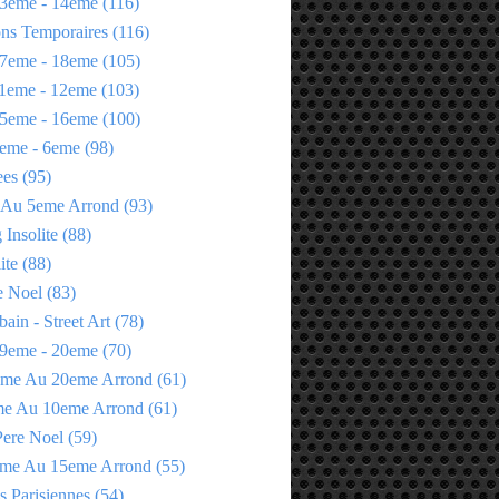
3eme - 14eme
(116)
ons Temporaires
(116)
7eme - 18eme
(105)
1eme - 12eme
(103)
5eme - 16eme
(100)
eme - 6eme
(98)
ees
(95)
 Au 5eme Arrond
(93)
Insolite
(88)
ite
(88)
e Noel
(83)
bain - Street Art
(78)
9eme - 20eme
(70)
eme Au 20eme Arrond
(61)
me Au 10eme Arrond
(61)
Pere Noel
(59)
eme Au 15eme Arrond
(55)
s Parisiennes
(54)