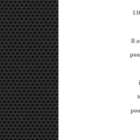
13
Il 
pour
t
pou