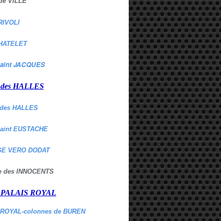
de VILLE
RIVOLI
HATELET
aint JACQUES
r des HALLES
des HALLES
Saint EUSTACHE
E VERO DODAT
ne des INNOCENTS
r PALAIS ROYAL
 ROYAL-colonnes de BUREN