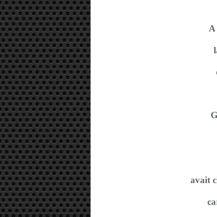
A 
l
G
avait c
ca