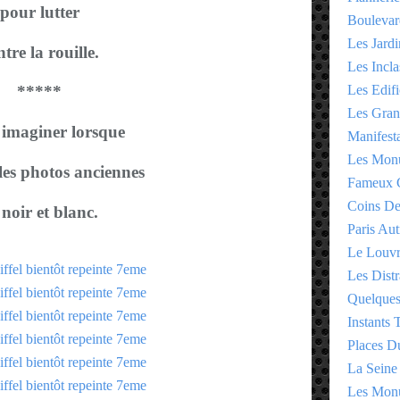
pour lutter
Boulevar
Les Jardi
tre la rouille.
Les Incla
Les Edifi
*****
Les Gran
 imaginer lorsque
Manifesta
Les Monu
 les photos anciennes
Fameux 
Coins D
 noir et blanc.
Paris Aut
Le Louv
Les Distr
Quelques
Instants
Places D
La Seine
Les Monu