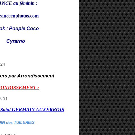
NCE au féminin
:
ranceenphotos.com
ok : Poupie Coco
rarno
iers par Arrondissement
RONDISSEMENT :
er Saint GERMAIN AUXERROI
S
DIN des TUILERIES