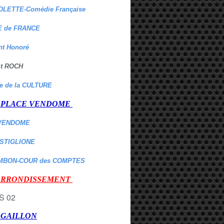
OLETTE-Comédie Française
 de FRANCE
nt Honoré
 St ROCH
re de la CULTURE
er PLACE VENDOME
VENDOME
ASTIGLIONE
MBON-COUR des COMPTES
:
 ARRONDISSEMENT
r GAILLON