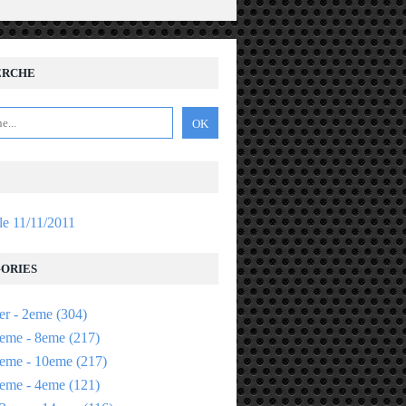
ERCHE
 le 11/11/2011
ORIES
er - 2eme
(304)
eme - 8eme
(217)
eme - 10eme
(217)
eme - 4eme
(121)