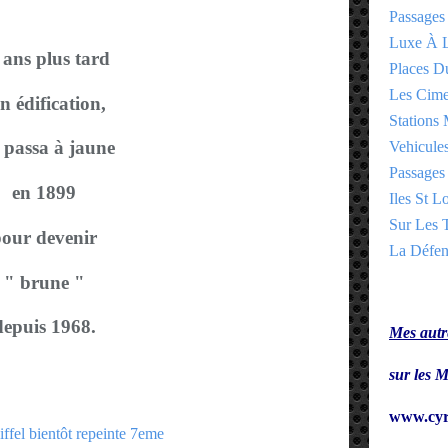
Passages
Luxe À L
 ans plus tard
Places 
Les Cime
n édification,
Stations 
e passa à jaune
Vehicules
Passages 
en 1899
Iles St Lo
Sur Les T
our devenir
La Défen
" brune "
depuis 1968.
Mes autre
sur le
www.cyr