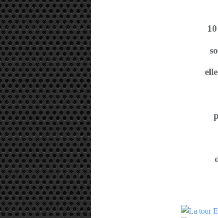
10
so
ell
p