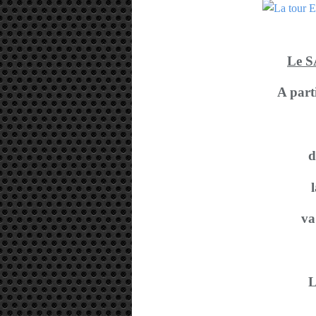
Le 
A part
d
l
va
L