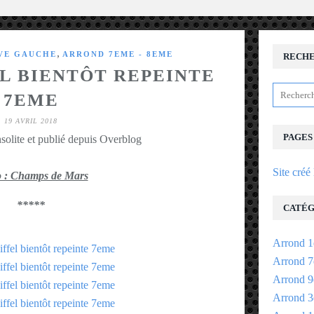
,
IVE GAUCHE
ARROND 7EME - 8EME
RECH
EL BIENTÔT REPEINTE
7EME
19 AVRIL 2018
PAGES
solite et publié depuis Overblog
Site créé
 : Champs de Mars
*****
CATÉG
Arrond 1
Arrond 7
Arrond 9
Arrond 3