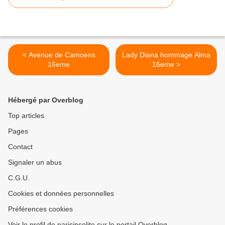
< Avenue de Camoens
Lady Diana hommage Alma
16eme
16eme >
Hébergé par Overblog
Top articles
Pages
Contact
Signaler un abus
C.G.U.
Cookies et données personnelles
Préférences cookies
Voir le profil de parisinsolite sur le portail Overblog