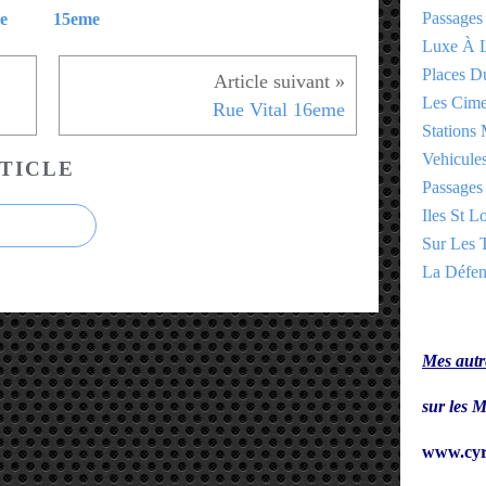
Passages
e
15eme
Luxe À L
Places 
Les Cime
Rue Vital 16eme
Stations 
Vehicules
TICLE
Passages 
Iles St Lo
Sur Les T
La Défen
Mes autre
sur le
www.cyr