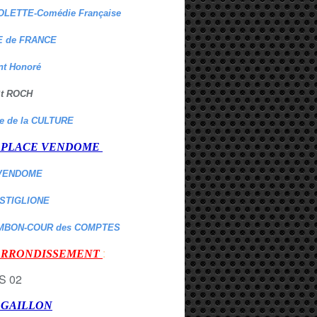
OLETTE-Comédie Française
 de FRANCE
nt Honoré
 St ROCH
re de la CULTURE
er PLACE VENDOME
VENDOME
ASTIGLIONE
MBON-COUR des COMPTES
:
 ARRONDISSEMENT
r GAILLON