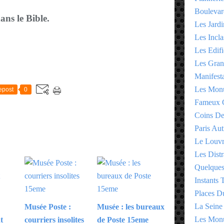
Boulevar
ans le Bible.
Les Jardi
Les Incla
Les Edifi
Les Gran
E
Manifesta
Les Monu
epost
0
Fameux 
Coins D
Paris Aut
Le Louv
Les Distr
Quelques
Instants
Places D
La Seine
Musée Poste :
Musée : les bureaux
Les Monu
t
courriers insolites
de Poste 15eme