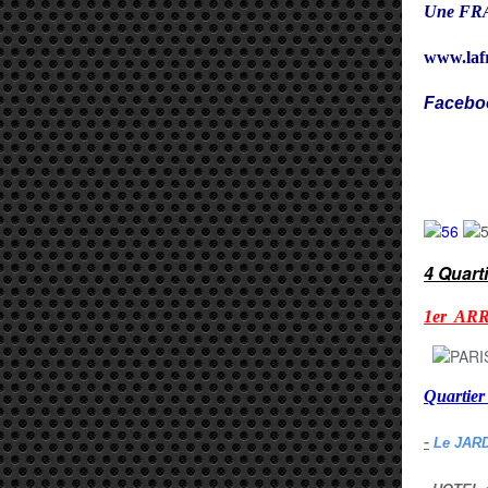
Une FRA
www.laf
Facebo
Cy
4 Quart
1er AR
Quarti
-
Le JAR