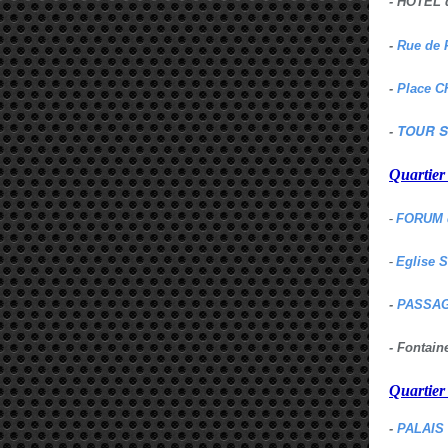
- HOTEL 
-
Rue de 
-
Place C
TOUR S
-
Quartie
-
FORUM 
-
Eglise 
-
PASSAG
- Fontai
Quartie
-
PALAIS