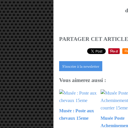
d
PARTAGER CET ARTICL
R
S'inscrire à la newsletter
Vous aimerez aussi :
Musée : Poste aux
chevaux 15eme
Musée Poste
Acheminemen