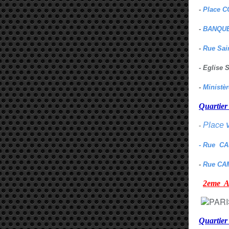
-
Place C
-
BANQUE
-
Rue Sai
- Eglise
-
Ministè
Quarti
Place
-
- Rue C
-
Rue CA
2eme
Quartie