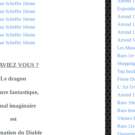
Arrond 1
Expositi
Arrond 1
Arrond 1
Arrond 1
Arrond 5
Les Mus
Rues 1er
Shopping 
SAVIEZ VOUS ?
Top Insol
Le dragon
Féerie D
L' Art Ur
ure fantastique,
Arrond 1
Rues 16
mal imaginaire
Rues 6e
Vitrines 
est
Rues 11
rnation du Diable
Flannerie