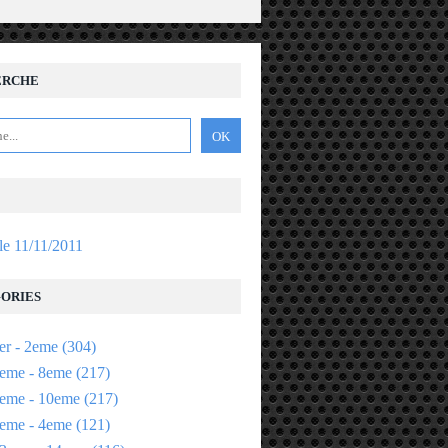
ERCHE
 le 11/11/2011
ORIES
er - 2eme
(304)
eme - 8eme
(217)
eme - 10eme
(217)
eme - 4eme
(121)