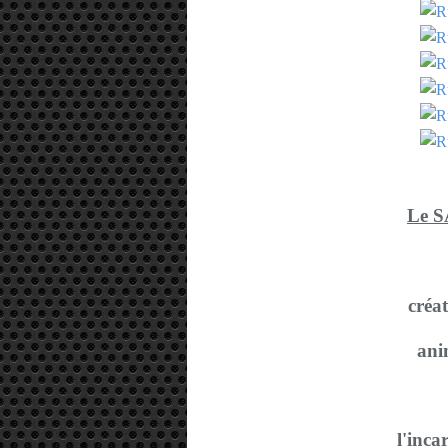
Le 
créat
ani
l'inca