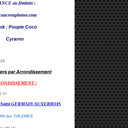
NCE au féminin
:
ranceenphotos.com
ok : Poupie Coco
rarno
iers par Arrondissement
RONDISSEMENT :
er Saint GERMAIN AUXERROI
S
DIN des TUILERIES