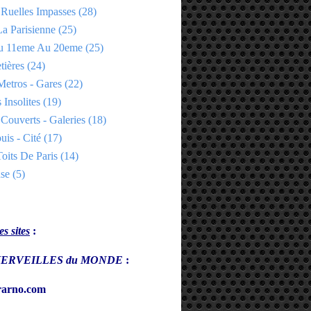
 Ruelles Impasses
(28)
a Parisienne
(25)
Du 11eme Au 20eme
(25)
tières
(24)
Metros - Gares
(22)
 Insolites
(19)
Couverts - Galeries
(18)
uis - Cité
(17)
oits De Paris
(14)
se
(5)
s sites
:
s MERVEILLES du MONDE
:
arno.com