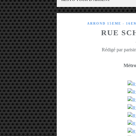
ARROND 15EME - 16E
RUE SC
Rédigé par parisin
Métro