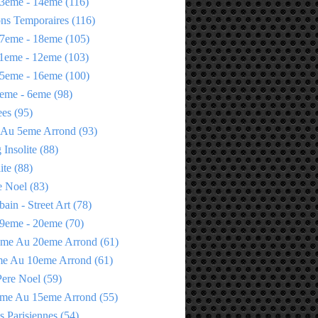
3eme - 14eme
(116)
ons Temporaires
(116)
7eme - 18eme
(105)
1eme - 12eme
(103)
5eme - 16eme
(100)
eme - 6eme
(98)
ees
(95)
 Au 5eme Arrond
(93)
Insolite
(88)
ite
(88)
e Noel
(83)
bain - Street Art
(78)
9eme - 20eme
(70)
eme Au 20eme Arrond
(61)
me Au 10eme Arrond
(61)
Pere Noel
(59)
eme Au 15eme Arrond
(55)
s Parisiennes
(54)