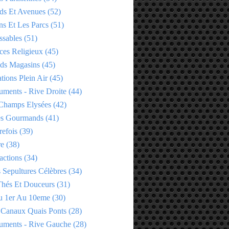
ds Et Avenues
(52)
ns Et Les Parcs
(51)
ssables
(51)
ces Religieux
(45)
ds Magasins
(45)
tions Plein Air
(45)
ments - Rive Droite
(44)
Champs Elysées
(42)
es Gourmands
(41)
refois
(39)
re
(38)
actions
(34)
 Sepultures Célèbres
(34)
 Thés Et Douceurs
(31)
u 1er Au 10eme
(30)
 Canaux Quais Ponts
(28)
ments - Rive Gauche
(28)