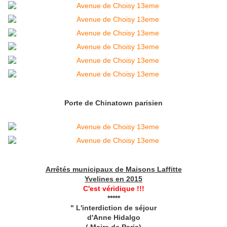
Porte de Chinatown parisien
Arrêtés municipaux de Maisons Laffitte
Yvelines en 2015
C'est véridique !!!
*****
" L'interdiction de séjour
d'Anne Hidalgo