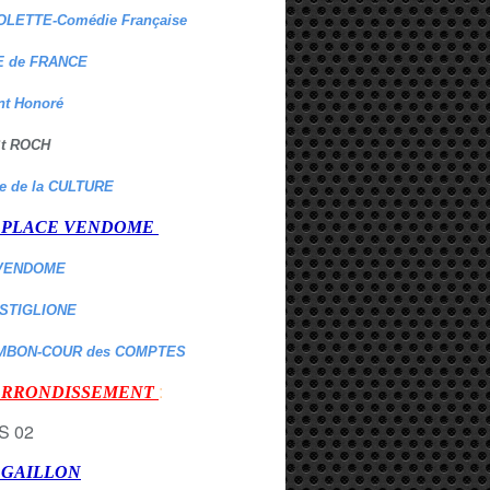
OLETTE-Comédie Française
 de FRANCE
nt Honoré
 St ROCH
re de la CULTURE
er PLACE VENDOME
VENDOME
ASTIGLIONE
MBON-COUR des COMPTES
:
 ARRONDISSEMENT
r GAILLON