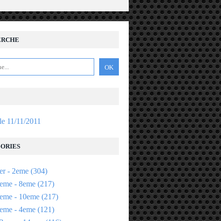
ERCHE
 le 11/11/2011
ORIES
er - 2eme
(304)
eme - 8eme
(217)
eme - 10eme
(217)
eme - 4eme
(121)