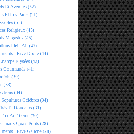
ds Et Avenues
(52)
ns Et Les Parcs
(51)
ssables
(51)
ces Religieux
(45)
ds Magasins
(45)
tions Plein Air
(45)
ments - Rive Droite
(44)
Champs Elysées
(42)
es Gourmands
(41)
refois
(39)
re
(38)
actions
(34)
 Sepultures Célèbres
(34)
 Thés Et Douceurs
(31)
u 1er Au 10eme
(30)
 Canaux Quais Ponts
(28)
ments - Rive Gauche
(28)