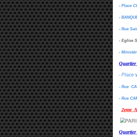
-
Place C
-
BANQUE
-
Rue Sai
- Eglise
-
Ministè
Quarti
Place
-
- Rue C
-
Rue CA
2eme
Quartie