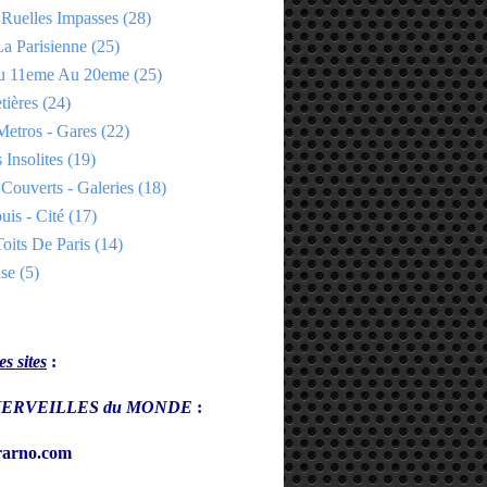
 Ruelles Impasses
(28)
a Parisienne
(25)
Du 11eme Au 20eme
(25)
tières
(24)
Metros - Gares
(22)
 Insolites
(19)
Couverts - Galeries
(18)
uis - Cité
(17)
oits De Paris
(14)
se
(5)
s sites
:
s MERVEILLES du MONDE
:
arno.com