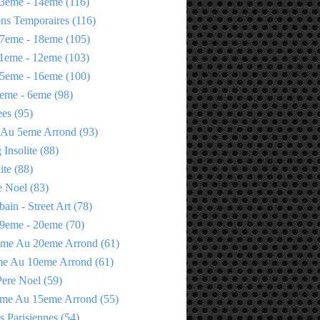
3eme - 14eme
(116)
ons Temporaires
(116)
7eme - 18eme
(105)
1eme - 12eme
(103)
5eme - 16eme
(100)
eme - 6eme
(98)
ees
(95)
 Au 5eme Arrond
(93)
Insolite
(88)
ite
(88)
e Noel
(83)
bain - Street Art
(78)
9eme - 20eme
(70)
eme Au 20eme Arrond
(61)
me Au 10eme Arrond
(61)
Pere Noel
(59)
eme Au 15eme Arrond
(55)
s Parisiennes
(54)