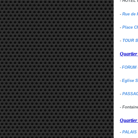
- HOTEL 
-
Rue de 
-
Place C
TOUR S
-
Quartie
-
FORUM 
-
Eglise 
-
PASSAG
- Fontai
Quartie
-
PALAIS