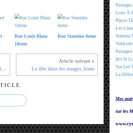
Passages
Luxe À L
Places 
Les Cime
Stations 
t
Rue Louis Blanc
Rue Stanislas 6eme
Vehicules
10eme
Passages 
Iles St Lo
Sur Les T
Ora Resto végétarien sans assiette 10eme
La tête dans les nuages 2eme
La Défen
TICLE
Mes autre
sur le
www.cyr