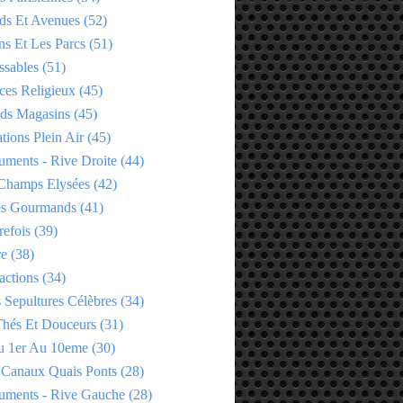
ds Et Avenues
(52)
ns Et Les Parcs
(51)
ssables
(51)
ces Religieux
(45)
ds Magasins
(45)
tions Plein Air
(45)
ments - Rive Droite
(44)
Champs Elysées
(42)
es Gourmands
(41)
refois
(39)
re
(38)
actions
(34)
 Sepultures Célèbres
(34)
 Thés Et Douceurs
(31)
u 1er Au 10eme
(30)
 Canaux Quais Ponts
(28)
ments - Rive Gauche
(28)