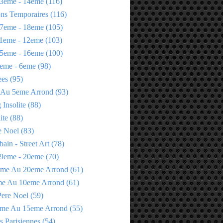
3eme - 14eme
(116)
ons Temporaires
(116)
7eme - 18eme
(105)
1eme - 12eme
(103)
5eme - 16eme
(100)
eme - 6eme
(98)
ees
(95)
 Au 5eme Arrond
(93)
Insolite
(88)
ite
(88)
e Noel
(83)
bain - Street Art
(78)
9eme - 20eme
(70)
eme Au 20eme Arrond
(61)
me Au 10eme Arrond
(61)
Pere Noel
(59)
eme Au 15eme Arrond
(55)
s Parisiennes
(54)