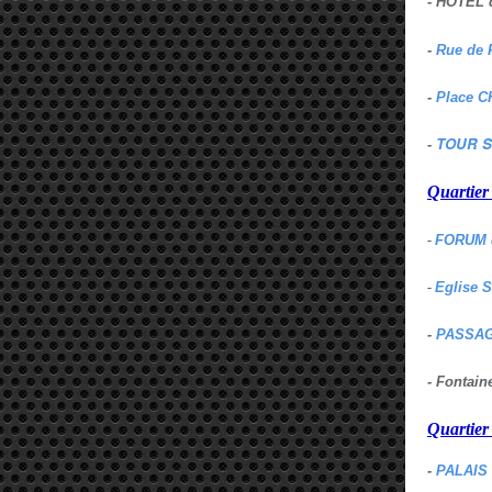
- HOTEL 
-
Rue de 
-
Place C
TOUR S
-
Quartie
-
FORUM 
-
Eglise 
-
PASSAG
- Fontai
Quartie
-
PALAIS