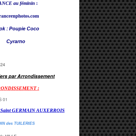
NCE au féminin
:
ranceenphotos.com
ok : Poupie Coco
rarno
iers par Arrondissement
RONDISSEMENT :
er Saint GERMAIN AUXERROI
S
DIN des TUILERIES