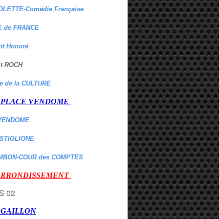
OLETTE-Comédie Française
 de FRANCE
nt Honoré
 St ROCH
re de la CULTURE
er PLACE VENDOME
VENDOME
ASTIGLIONE
MBON-COUR des COMPTES
:
 ARRONDISSEMENT
r GAILLON