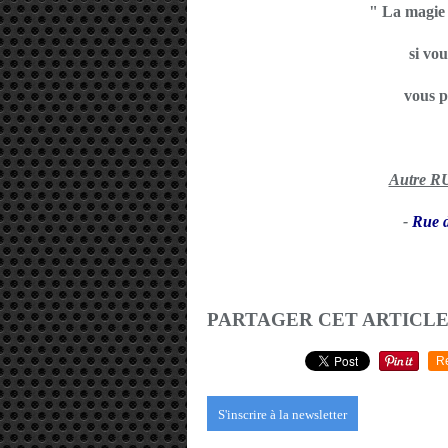
" La magie 
si vou
vous p
Autre 
-
Rue d
PARTAGER CET ARTICL
R
S'inscrire à la newsletter