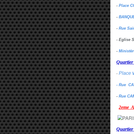
-
Place C
-
BANQUE
-
Rue Sai
- Eglise
-
Ministè
Quarti
Place
-
- Rue C
-
Rue CA
2eme
Quartie