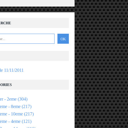
ERCHE
 le 11/11/2011
ORIES
er - 2eme
(304)
eme - 8eme
(217)
eme - 10eme
(217)
eme - 4eme
(121)