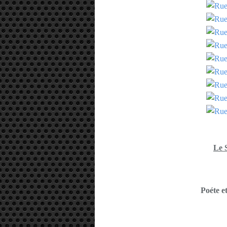
Le 
Poéte e