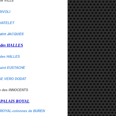
de VILLE
RIVOLI
HATELET
aint JACQUES
r des HALLES
des HALLES
Saint EUSTACHE
E VERO DODAT
ne des INNOCENTS
r PALAIS ROYAL
 ROYAL-colonnes de BUREN