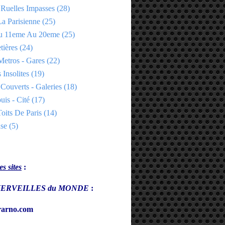
 Ruelles Impasses
(28)
a Parisienne
(25)
Du 11eme Au 20eme
(25)
tières
(24)
Metros - Gares
(22)
 Insolites
(19)
Couverts - Galeries
(18)
uis - Cité
(17)
oits De Paris
(14)
se
(5)
s sites
:
s MERVEILLES du MONDE
:
arno.com