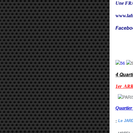
Une FRA
www.laf
Facebo
Cy
4 Quart
1er AR
Quarti
-
Le JAR