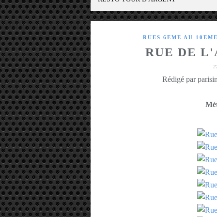
RUES 6EME AU 10EM
RUE DE L
2
Rédigé par parisin
Mét