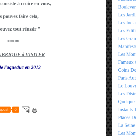
consiste à croire en vous,
Boulevar
Les Jardi
s pouvez faire cela,
Les Incla
ouvez tout réussir "
Les Edifi
Les Gran
*****
Manifesta
Les Monu
RUBRIQUE à VISITER
Fameux 
e l'aqueduc en 2013
Coins D
Paris Aut
Le Louv
Les Distr
E
Quelques
Instants
epost
0
Places D
La Seine
Les Monu