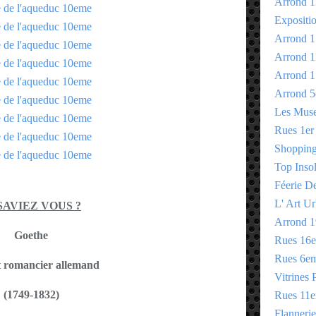
Arrond 1
Expositi
Arrond 1
Arrond 1
Arrond 1
Arrond 5
Les Mus
Rues 1er
Shopping 
Top Insol
Féerie D
L' Art Ur
SAVIEZ VOUS ?
Arrond 1
Goethe
Rues 16
Rues 6e
t romancier allemand
Vitrines 
(1749-1832)
Rues 11
Flannerie