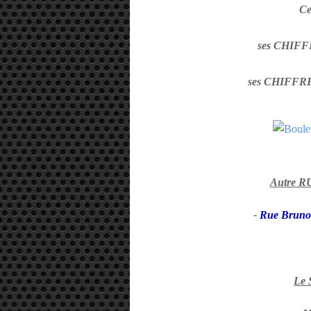
C
ses CHIFF
ses CHIFFRE
Autre 
-
Rue Bruno 
Le