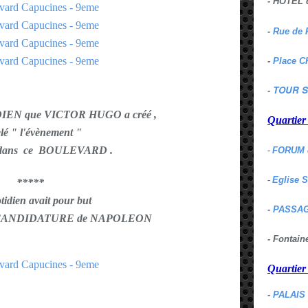
- HOTEL 
-
Rue de 
-
Place C
TOUR S
-
DIEN que VICTOR HUGO a créé ,
Quartie
lé " l'évènement "
it dans ce BOULEVARD .
-
FORUM 
-
Eglise 
*****
tidien avait pour but
-
PASSAG
 CANDIDATURE
de NAPOLEON
- Fontai
Quartie
-
PALAIS