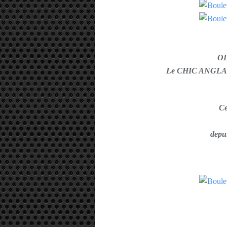
O
Le CHIC ANGLAI
C
depui