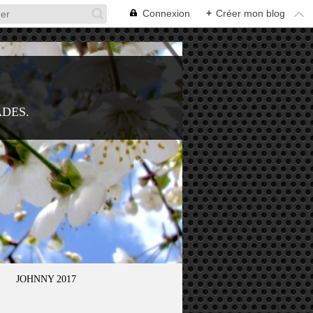
Connexion
+
Créer mon blog
ADES.
JOHNNY 2017