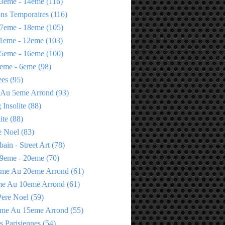
3eme - 14eme
(116)
ons Temporaires
(116)
7eme - 18eme
(105)
1eme - 12eme
(103)
5eme - 16eme
(100)
eme - 6eme
(98)
ees
(95)
 Au 5eme Arrond
(93)
Insolite
(88)
ite
(88)
e Noel
(83)
bain - Street Art
(78)
9eme - 20eme
(70)
eme Au 20eme Arrond
(61)
me Au 10eme Arrond
(61)
Pere Noel
(59)
eme Au 15eme Arrond
(55)
s Parisiennes
(54)