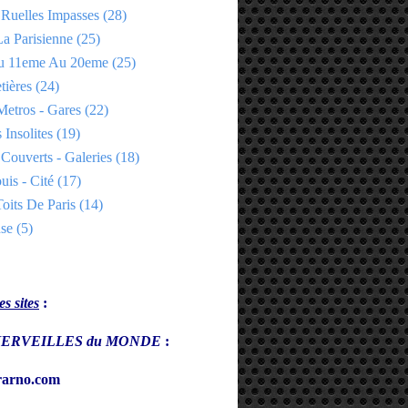
 Ruelles Impasses
(28)
a Parisienne
(25)
Du 11eme Au 20eme
(25)
tières
(24)
Metros - Gares
(22)
 Insolites
(19)
Couverts - Galeries
(18)
uis - Cité
(17)
oits De Paris
(14)
se
(5)
s sites
:
s MERVEILLES du MONDE
:
arno.com