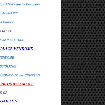
OLETTE-Comédie Française
 de FRANCE
nt Honoré
 St ROCH
re de la CULTURE
er PLACE VENDOME
VENDOME
ASTIGLIONE
MBON-COUR des COMPTES
:
 ARRONDISSEMENT
r GAILLON