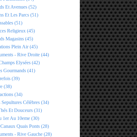
ds Et Avenues
(52)
ns Et Les Parcs
(51)
ssables
(51)
ces Religieux
(45)
ds Magasins
(45)
tions Plein Air
(45)
ments - Rive Droite
(44)
Champs Elysées
(42)
es Gourmands
(41)
refois
(39)
re
(38)
actions
(34)
 Sepultures Célèbres
(34)
 Thés Et Douceurs
(31)
u 1er Au 10eme
(30)
 Canaux Quais Ponts
(28)
ments - Rive Gauche
(28)