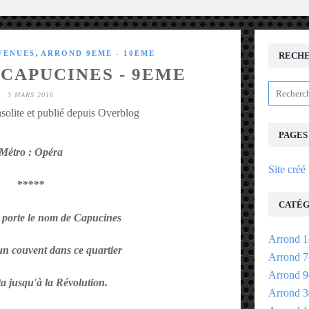
,
VENUES
ARROND 9EME - 10EME
RECH
CAPUCINES - 9EME
3 MARS 2016
solite et publié depuis Overblog
PAGES
Métro : Opéra
Site créé
*****
CATÉG
 porte le nom de Capucines
Arrond 1
 un couvent dans ce quartier
Arrond 7
Arrond 9
ta jusqu'à la Révolution.
Arrond 3