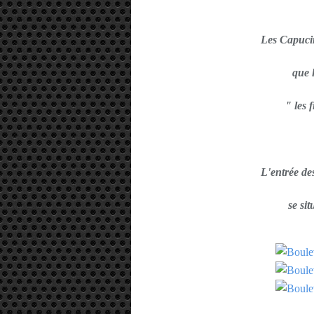
Les Capucin
que 
" les f
L'entrée de
se si