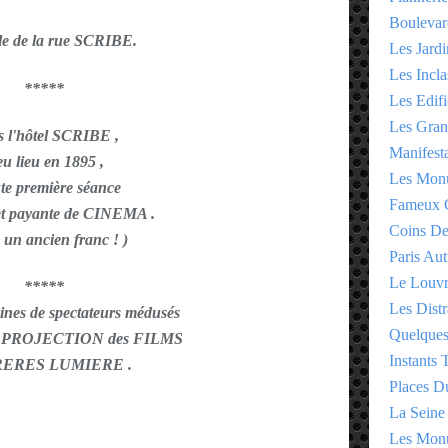
Boulevar
le de la rue SCRIBE.
Les Jardi
Les Incla
*****
Les Edifi
Les Gran
 l'hôtel SCRIBE ,
Manifesta
eu lieu en 1895 ,
Les Monu
ute première séance
Fameux 
et payante de CINEMA .
Coins D
: un ancien franc ! )
Paris Aut
Le Louv
*****
Les Distr
ines de spectateurs médusés
Quelques
à la PROJECTION des FILMS
Instants
RERES LUMIERE .
Places D
La Seine
Les Monu