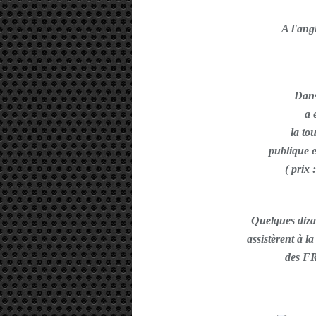
A l'ang
Dans
a 
la to
publique 
( prix 
Quelques diza
assistèrent 
des F