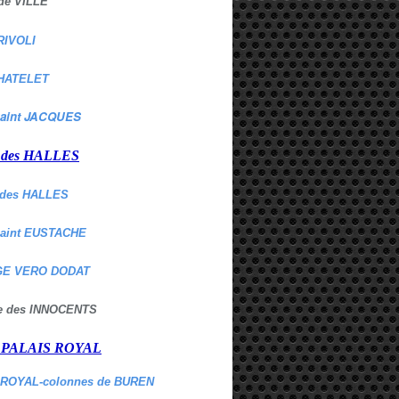
de VILLE
RIVOLI
HATELET
aint JACQUES
r des HALLES
des HALLES
Saint EUSTACHE
E VERO DODAT
ne des INNOCENTS
r PALAIS ROYAL
 ROYAL-colonnes de BUREN