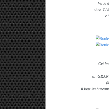
Vu la 
chez C
c 
Cet im
un
GRAN
(
il loge les bure