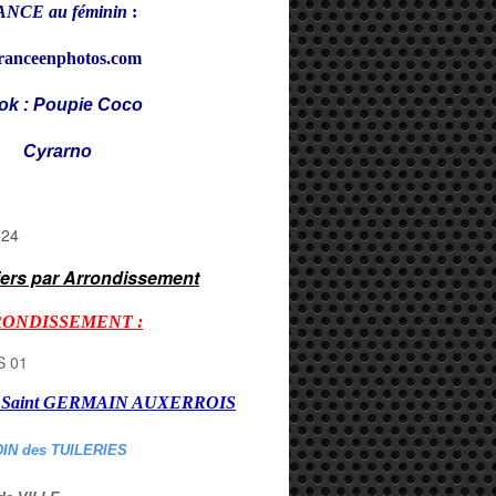
NCE au féminin
:
ranceenphotos.com
ok : Poupie Coco
rarno
iers par Arrondissement
RONDISSEMENT :
er Saint GERMAIN AUXERROI
S
DIN des TUILERIES