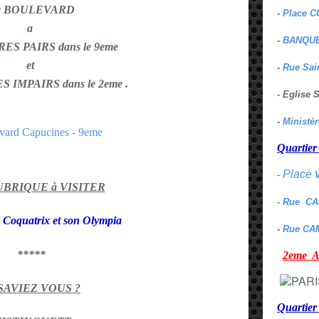
e BOULEVARD
-
Place C
a
-
BANQUE
RES PAIRS dans le 9eme
et
-
Rue Sai
S IMPAIRS dans le 2eme .
- Eglise
-
Ministè
Quarti
Place
-
RUBRIQUE à VISITER
- Rue C
Coquatrix et son Olympia
-
Rue CA
*****
2eme
 SAVIEZ VOUS ?
Quartie