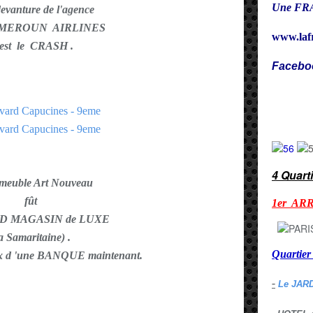
Une FRA
devanture de l'agence
AMEROUN AIRLINES
www.laf
'est le CRASH .
Facebo
Cy
4 Quart
meuble Art Nouveau
fût
1er AR
D MAGASIN de LUXE
la Samaritaine) .
Quarti
aux d 'une BANQUE maintenant.
-
Le JAR