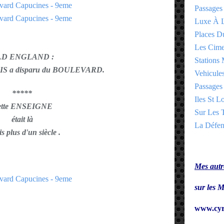
Passages
Luxe À L
Places 
Les Cime
LD ENGLAND :
Stations 
S a disparu du BOULEVARD
.
Vehicules
Passages 
*****
Iles St Lo
ette ENSEIGNE
Sur Les T
était là
La Défen
s plus d'un siècle .
Mes autre
sur le
www.cyr