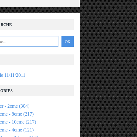
ERCHE
 le 11/11/2011
ORIES
er - 2eme
(304)
eme - 8eme
(217)
eme - 10eme
(217)
eme - 4eme
(121)