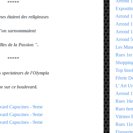
Arrond 1
*****
Expositi
Arrond 1
es étaient des religieuses
Arrond 1
l'on surnommaient
Arrond 1
Arrond 5
illes de la Passion ".
Les Mus
Rues 1er
*****
Shopping 
Top Insol
s spectateurs de l'Olympia
Féerie D
L' Art Ur
tue sur ce boulevard.
Arrond 1
Rues 16
Rues 6e
Vitrines 
Rues 11
Flannerie