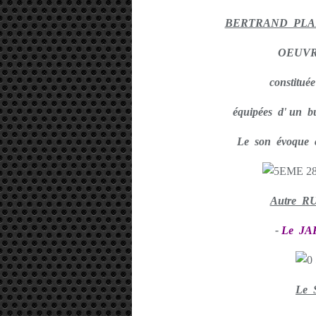
BERTRAND PLANE
OEUV
constitué
équipées d' un b
Le son évoque ce
Autre R
-
Le JA
Le 