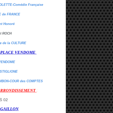
OLETTE-Comédie Française
 de FRANCE
nt Honoré
 St ROCH
re de la CULTURE
er PLACE VENDOME
VENDOME
ASTIGLIONE
MBON-COUR des COMPTES
:
 ARRONDISSEMENT
r GAILLON