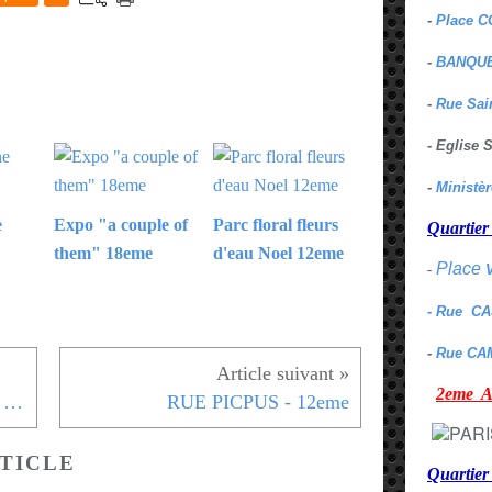
-
Place C
-
BANQUE
-
Rue Sai
- Eglise
-
Ministè
e
Expo "a couple of
Parc floral fleurs
Quarti
them" 18eme
d'eau Noel 12eme
Place
-
- Rue C
-
Rue CA
2eme
Jardin des Tuileries FIAC 2014 - 1er
RUE PICPUS - 12eme
TICLE
Quartie