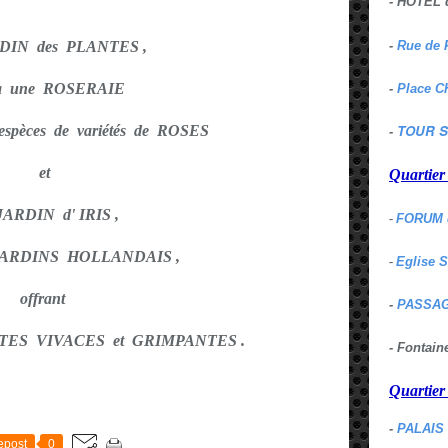
- HOTEL 
-
Rue de 
DIN des PLANTES ,
 a une ROSERAIE
-
Place C
TOUR S
espèces de variétés de ROSES
-
et
Quartie
JARDIN d' IRIS ,
-
FORUM 
s JARDINS HOLLANDAIS ,
-
Eglise 
offrant
-
PASSAG
ANTES VIVACES et GRIMPANTES .
- Fontai
Quartie
E
-
PALAIS
epost
0