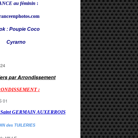
NCE au féminin
:
ranceenphotos.com
ok : Poupie Coco
rarno
iers par Arrondissement
RONDISSEMENT :
er Saint GERMAIN AUXERROI
S
DIN des TUILERIES