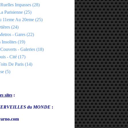
 Ruelles Impasses
(28)
a Parisienne
(25)
Du 11eme Au 20eme
(25)
tières
(24)
Metros - Gares
(22)
 Insolites
(19)
Couverts - Galeries
(18)
uis - Cité
(17)
oits De Paris
(14)
se
(5)
s sites
:
s MERVEILLES du MONDE
:
arno.com