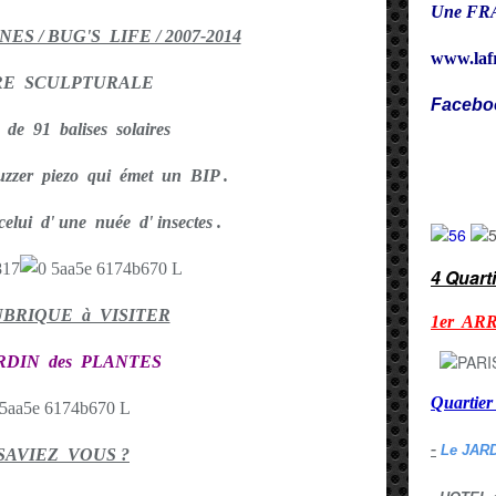
Une FRA
S / BUG'S LIFE / 2007-2014
www.laf
RE SCULPTURALE
Facebo
e de 91 balises solaires
Cy
uzzer piezo qui émet un BIP .
lui d' une nuée d' insectes .
4 Quart
UBRIQUE à VISITER
1er AR
RDIN des PLANTES
Quarti
-
Le JAR
SAVIEZ VOUS ?