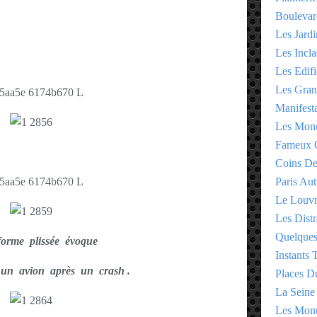
Boulevar
Les Jardi
Les Incla
Les Edifi
Les Gran
Manifesta
Les Monu
Fameux 
Coins D
Paris Aut
Le Louv
Les Distr
Quelques
orme plissée évoque
Instants
' un avion après un crash .
Places D
La Seine
Les Monu