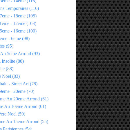
3eme - 14eme
(116)
ons Temporaires
(116)
7eme - 18eme
(105)
1eme - 12eme
(103)
5eme - 16eme
(100)
eme - 6eme
(98)
ees
(95)
 Au 5eme Arrond
(93)
Insolite
(88)
ite
(88)
e Noel
(83)
bain - Street Art
(78)
9eme - 20eme
(70)
eme Au 20eme Arrond
(61)
me Au 10eme Arrond
(61)
Pere Noel
(59)
eme Au 15eme Arrond
(55)
s Parisiennes
(54)