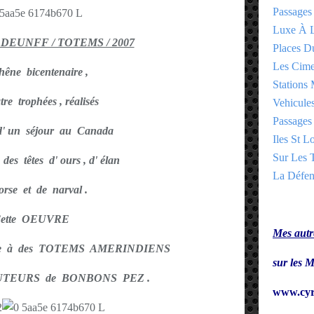
Passages
Luxe À L
DEUNFF / TOTEMS / 2007
Places 
Les Cime
êne bicentenaire ,
Stations 
re trophées , réalisés
Vehicules
Passages 
 d' un séjour au Canada
Iles St Lo
Sur Les T
des têtes d' ours , d' élan
La Défen
rse et de narval .
ette OEUVRE
Mes autre
rence à des TOTEMS AMERINDIENS
sur le
BUTEURS de BONBONS PEZ .
www.cyr