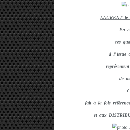
LAURENT le 
En ch
ces quat
à l' issue
représentent 
de mo
C
fait à la fois réfé
et aux DISTRI