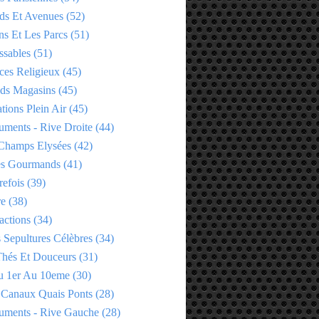
ds Et Avenues
(52)
ns Et Les Parcs
(51)
ssables
(51)
ces Religieux
(45)
ds Magasins
(45)
tions Plein Air
(45)
ments - Rive Droite
(44)
Champs Elysées
(42)
es Gourmands
(41)
refois
(39)
re
(38)
actions
(34)
 Sepultures Célèbres
(34)
 Thés Et Douceurs
(31)
u 1er Au 10eme
(30)
 Canaux Quais Ponts
(28)
ments - Rive Gauche
(28)