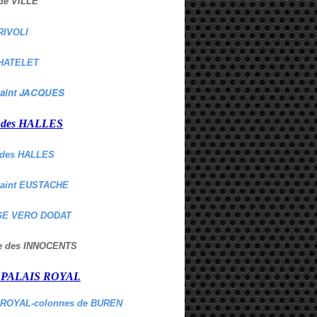
de VILLE
RIVOLI
HATELET
aint JACQUES
r des HALLES
des HALLES
Saint EUSTACHE
E VERO DODAT
ne des INNOCENTS
r PALAIS ROYAL
 ROYAL-colonnes de BUREN