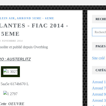
,
LEIN AIR
ARROND 5EME - 6EME
RECH
ANTES - FIAC 2014 -
5EME
1 NOVEMBRE 2014
PAGES
solite et publié depuis Overblog
Site créé
O : AUSTERLITZ
CATÉG
Arrond 1
Arrond 7
Arrond 9
Arrond 3
Cette OEUVRE