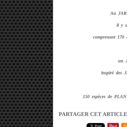
Au JAR
il y
comprenant 170 
un 
inspiré de
150 espèces de PL
PARTAGER CET ARTICL
R