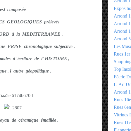
Arrond 1
Expositi
est composée
Arrond 1
S GEOLOGIQUES prélevés
Arrond 1
Arrond 1
NORD à la MEDITERRANEE .
Arrond 5
une FRISE chronologique subjective .
Les Mus
Rues 1er
modes d' écriture de l' HISTOIRE ,
Shopping 
Top Insol
que , l' autre géopolitique .
Féerie D
L' Art Ur
Arrond 1
Rues 16
Rues 6e
Vitrines 
oyau de céramique émaillée .
Rues 11
Flannerie