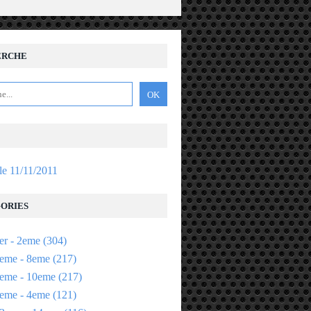
ERCHE
 le 11/11/2011
ORIES
er - 2eme
(304)
eme - 8eme
(217)
eme - 10eme
(217)
eme - 4eme
(121)