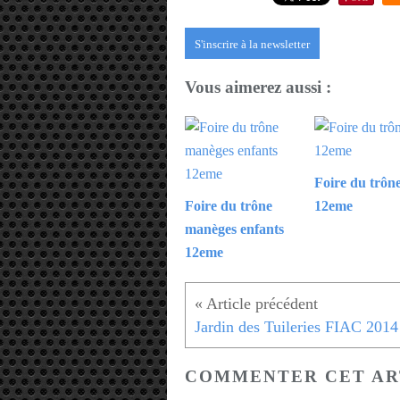
S'inscrire à la newsletter
Vous aimerez aussi :
Foire du trôn
Foire du trône
12eme
manèges enfants
12eme
COMMENTER CET AR