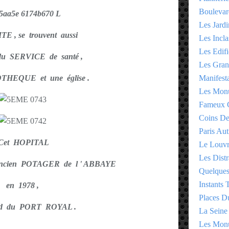
Boulevar
Les Jardi
ITE
, se trouvent aussi
Les Incla
Les Edifi
du SERVICE de santé ,
Les Gran
THEQUE et une église .
Manifesta
Les Monu
Fameux 
Coins D
Paris Aut
Cet HOPITAL
Le Louv
Les Distr
l 'ancien POTAGER de l ' ABBAYE
Quelques
Instants
en 1978 ,
Places D
rd du PORT ROYAL .
La Seine
Les Monu