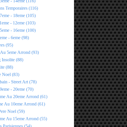
3eme - 14eme
(116)
ons Temporaires
(116)
7eme - 18eme
(105)
1eme - 12eme
(103)
5eme - 16eme
(100)
eme - 6eme
(98)
ees
(95)
 Au 5eme Arrond
(93)
Insolite
(88)
ite
(88)
e Noel
(83)
bain - Street Art
(78)
9eme - 20eme
(70)
eme Au 20eme Arrond
(61)
me Au 10eme Arrond
(61)
Pere Noel
(59)
eme Au 15eme Arrond
(55)
s Parisiennes
(54)