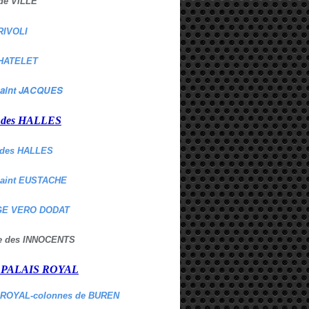
de VILLE
RIVOLI
HATELET
aint JACQUES
r des HALLES
des HALLES
Saint EUSTACHE
E VERO DODAT
ne des INNOCENTS
r PALAIS ROYAL
 ROYAL-colonnes de BUREN