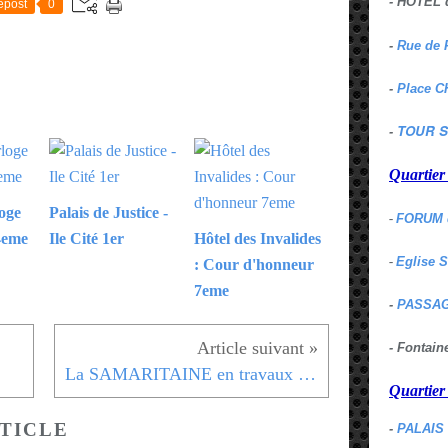
- HOTEL 
epost
0
-
Rue de 
-
Place C
TOUR S
-
Quartie
loge
Palais de Justice -
-
FORUM 
 4eme
Ile Cité 1er
Hôtel des Invalides
-
Eglise 
: Cour d'honneur
7eme
-
PASSAG
- Fontai
La SAMARITAINE en travaux - 2012
Quartie
TICLE
-
PALAIS