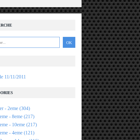
ERCHE
 le 11/11/2011
ORIES
er - 2eme
(304)
eme - 8eme
(217)
eme - 10eme
(217)
eme - 4eme
(121)