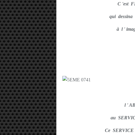
C 'est
qui dessi
à l ' im
l ' 
au SERVICE
Ce SERVICE c