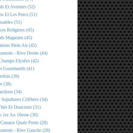
ds Et Avenues
(52)
ns Et Les Parcs
(51)
ssables
(51)
ces Religieux
(45)
ds Magasins
(45)
tions Plein Air
(45)
ments - Rive Droite
(44)
Champs Elysées
(42)
es Gourmands
(41)
refois
(39)
re
(38)
actions
(34)
 Sepultures Célèbres
(34)
 Thés Et Douceurs
(31)
u 1er Au 10eme
(30)
 Canaux Quais Ponts
(28)
ments - Rive Gauche
(28)