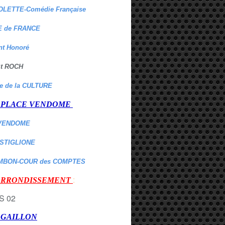
OLETTE-Comédie Française
 de FRANCE
nt Honoré
 St ROCH
re de la CULTURE
er PLACE VENDOME
VENDOME
ASTIGLIONE
MBON-COUR des COMPTES
:
 ARRONDISSEMENT
r GAILLON