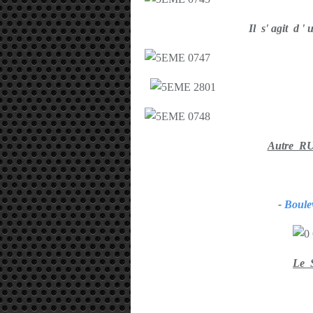
Il s' agit d
Autre R
-
Boul
Le 