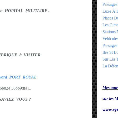
Passages
 ' un HOPITAL MILITAIRE .
Luxe À L
Places 
Les Cime
Stations 
Vehicules
Passages 
Iles St Lo
UBRIQUE à VISITER
Sur Les T
La Défen
evard PORT ROYAL
Mes autre
sur le
SAVIEZ VOUS ?
www.cyr