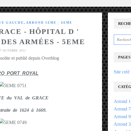
,
IVE GAUCHE
ARROND 5EME - 6EME
RECH
RACE - HÔPITAL D '
 DES ARMÉES - 5EME
7 OCTOBRE 2012
PAGES
solite et publié depuis Overblog
Site créé
RO PORT ROYAL
CATÉG
YE du VAL de GRACE
Arrond 1
Arrond 7
struite de 1624 à 1669.
Arrond 9
Arrond 3