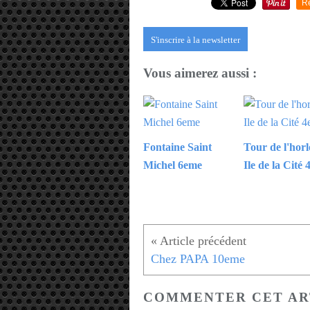
R
S'inscrire à la newsletter
Vous aimerez aussi :
Fontaine Saint
Tour de l'hor
Michel 6eme
Ile de la Cité
Chez PAPA 10eme
COMMENTER CET AR