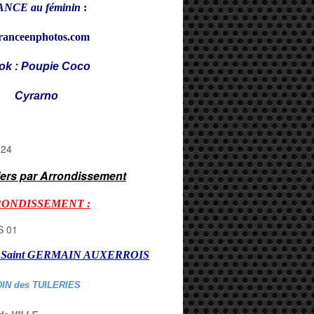
NCE au féminin
:
ranceenphotos.com
ok : Poupie Coco
rarno
iers par Arrondissement
RONDISSEMENT :
er Saint GERMAIN AUXERROI
S
DIN des TUILERIES