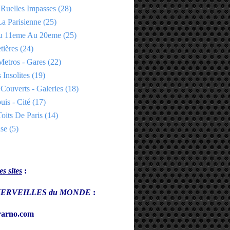
 Ruelles Impasses
(28)
a Parisienne
(25)
Du 11eme Au 20eme
(25)
tières
(24)
Metros - Gares
(22)
 Insolites
(19)
Couverts - Galeries
(18)
uis - Cité
(17)
oits De Paris
(14)
se
(5)
s sites
:
s MERVEILLES du MONDE
:
arno.com