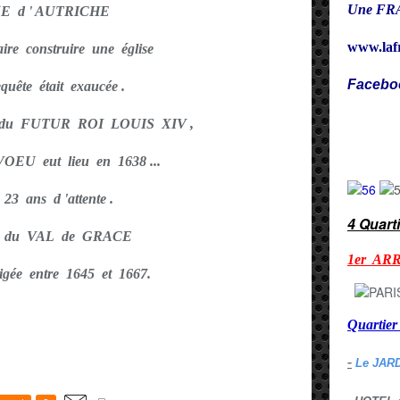
Une FRA
E d ' AUTRICHE
www.laf
ire construire une église
Facebo
equête était exaucée .
Cy
du FUTUR ROI LOUIS XIV ,
EU eut lieu en 1638 ...
 23 ans d 'attente .
4 Quart
ise du VAL de GRACE
1er AR
rigée entre 1645 et 1667.
Quarti
-
Le JAR
E