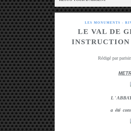
LES MONUMENTS - R
LE VAL DE G
INSTRUCTION
Rédigé par parisin
MET
L ' ABBA
a été con