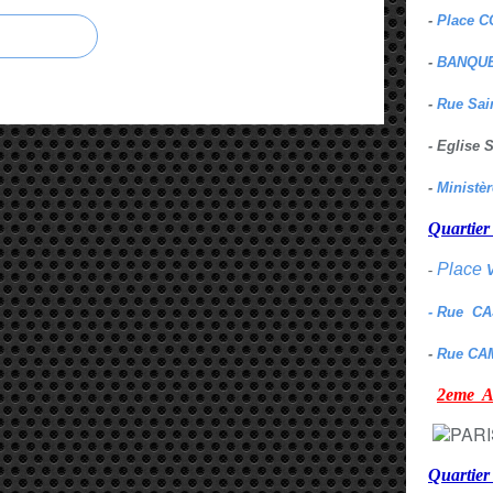
-
Place C
-
BANQUE
-
Rue Sai
- Eglise
-
Ministè
Quarti
Place
-
- Rue C
-
Rue CA
2eme
Quartie