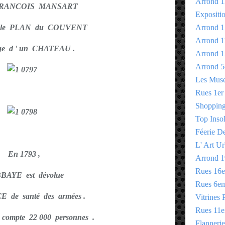
Arrond 1
 FRANCOIS MANSART
Expositi
na le PLAN du COUVENT
Arrond 1
Arrond 1
age d ' un CHATEAU .
Arrond 1
Arrond 5
Les Mus
Rues 1er
Shopping 
Top Insol
Féerie D
L' Art Ur
En 1793 ,
Arrond 1
Rues 16
ABBAYE est dévolue
Rues 6e
 de santé des armées .
Vitrines 
Rues 11
ompte 22 000 personnes .
Flannerie