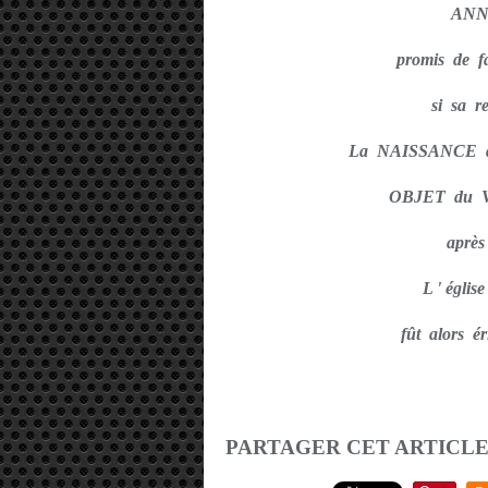
ANN
promis de fa
si sa r
La NAISSANCE 
OBJET du VO
après
L ' égl
fût alors é
PARTAGER CET ARTICL