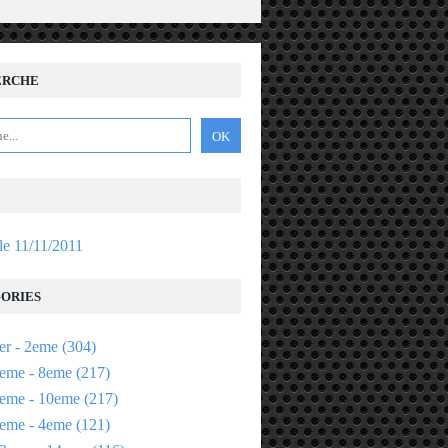
ERCHE
 le 11/11/2011
ORIES
er - 2eme
(304)
eme - 8eme
(217)
eme - 10eme
(217)
eme - 4eme
(121)