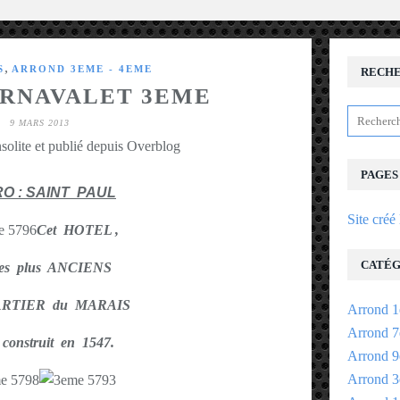
,
S
ARROND 3EME - 4EME
RECH
RNAVALET 3EME
9 MARS 2013
solite et publié depuis Overblog
PAGES
O : SAINT PAUL
Site créé
Cet HOTEL ,
CATÉG
es plus ANCIENS
ARTIER du MARAIS
Arrond 1
Arrond 7
 construit en 1547.
Arrond 9
Arrond 3