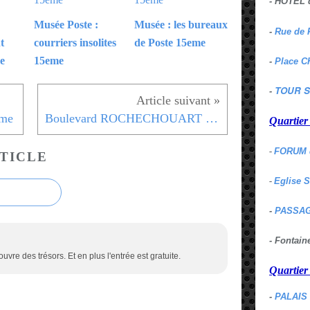
- HOTEL 
Musée Poste :
Musée : les bureaux
-
Rue de 
t
courriers insolites
de Poste 15eme
e
15eme
-
Place C
TOUR S
-
eme
Boulevard ROCHECHOUART - 9eme
Quartie
-
FORUM 
TICLE
-
Eglise 
-
PASSAG
- Fontai
re des trésors. Et en plus l'entrée est gratuite.
Quartie
-
PALAIS