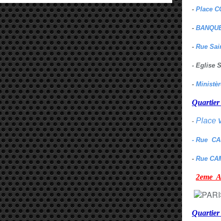
-
Place C
-
BANQUE
-
Rue Sai
- Eglise
-
Ministè
Quarti
Place
-
- Rue C
-
Rue CA
2eme
Quartie