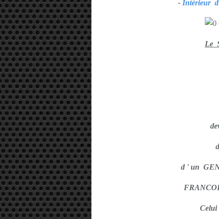
-
Intérieu
Le 
de
d ' un G
FRANCOI
Celui