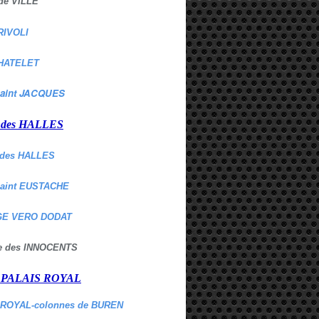
de VILLE
RIVOLI
HATELET
aint JACQUES
r des HALLES
des HALLES
Saint EUSTACHE
E VERO DODAT
ne des INNOCENTS
r PALAIS ROYAL
 ROYAL-colonnes de BUREN