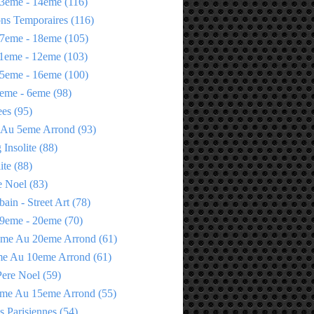
3eme - 14eme
(116)
ons Temporaires
(116)
7eme - 18eme
(105)
1eme - 12eme
(103)
5eme - 16eme
(100)
eme - 6eme
(98)
ees
(95)
 Au 5eme Arrond
(93)
Insolite
(88)
ite
(88)
e Noel
(83)
bain - Street Art
(78)
9eme - 20eme
(70)
eme Au 20eme Arrond
(61)
me Au 10eme Arrond
(61)
Pere Noel
(59)
eme Au 15eme Arrond
(55)
s Parisiennes
(54)