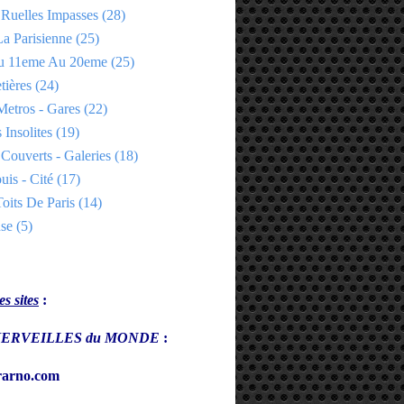
 Ruelles Impasses
(28)
a Parisienne
(25)
Du 11eme Au 20eme
(25)
tières
(24)
Metros - Gares
(22)
 Insolites
(19)
Couverts - Galeries
(18)
uis - Cité
(17)
oits De Paris
(14)
se
(5)
s sites
:
s MERVEILLES du MONDE
:
arno.com