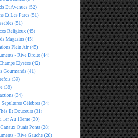
ds Et Avenues
(52)
ns Et Les Parcs
(51)
ssables
(51)
ces Religieux
(45)
ds Magasins
(45)
tions Plein Air
(45)
ments - Rive Droite
(44)
Champs Elysées
(42)
es Gourmands
(41)
refois
(39)
re
(38)
actions
(34)
 Sepultures Célèbres
(34)
 Thés Et Douceurs
(31)
u 1er Au 10eme
(30)
 Canaux Quais Ponts
(28)
ments - Rive Gauche
(28)