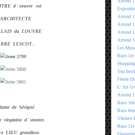
Arrond 1
TRE d ' oeuvre est
Expositi
Arrond 1
 ' ARCHITECTE
Arrond 1
LAIS du LOUVRE
Arrond 1
Arrond 5
ERRE LESCOT .
Les Mus
Rues 1er
Shopping 
Top Insol
Féerie D
L' Art Ur
Arrond 1
Rues 16
ame de Sévigné
Rues 6e
Vitrines 
e vingtaine d ' années
Rues 11
ce LIEU grandiose
Flannerie