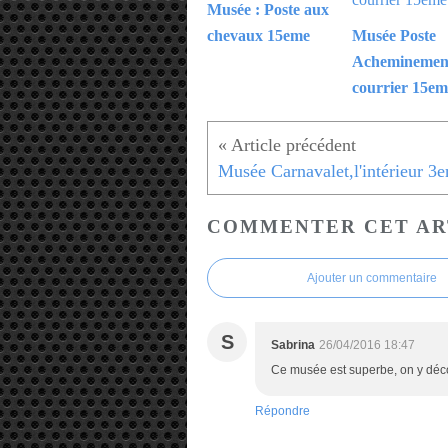
Musée : Poste aux
chevaux 15eme
Musée Poste
Acheminemen
courrier 15em
Musée Carnavalet,l'intérieur 3
COMMENTER CET AR
Ajouter un commentaire
S
Sabrina
26/04/2016 18:47
Ce musée est superbe, on y découv
Répondre