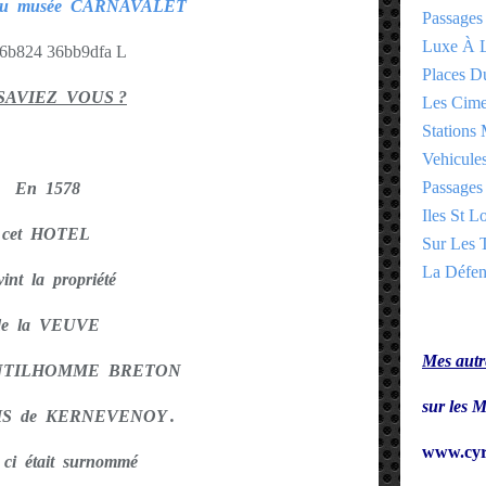
r du musée CARNAVALET
Passages
Luxe À L
Places 
SAVIEZ VOUS ?
Les Cime
Stations 
Vehicules
Passages 
En 1578
Iles St Lo
cet HOTEL
Sur Les T
La Défen
vint la propriété
de la VEUVE
Mes autre
ENTILHOMME BRETON
sur le
S de KERNEVENOY .
www.cyr
 ci était surnommé