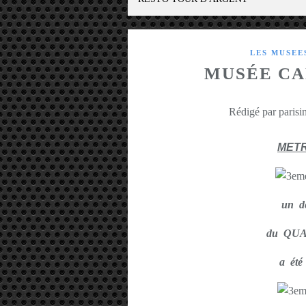
LES MUSEE
MUSÉE CA
Rédigé par parisin
METR
un d
du QU
a été