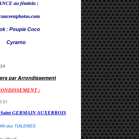
NCE au féminin
:
ranceenphotos.com
ok : Poupie Coco
rarno
iers par Arrondissement
RONDISSEMENT :
er Saint GERMAIN AUXERROI
S
DIN des TUILERIES