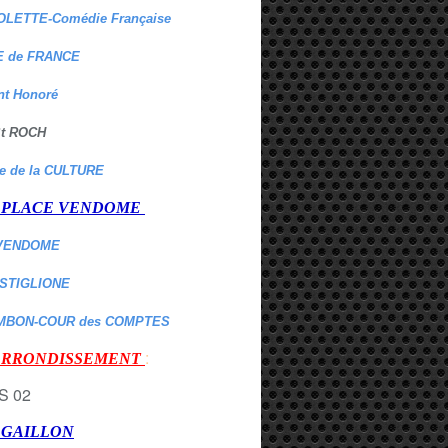
OLETTE-Comédie Française
 de FRANCE
nt Honoré
 St ROCH
re de la CULTURE
er PLACE VENDOME
VENDOME
ASTIGLIONE
MBON-COUR des COMPTES
:
 ARRONDISSEMENT
r GAILLON