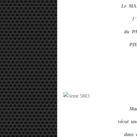
Le MAI
l
du PA
PI
Mad
vécut un
dans 