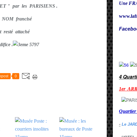
Une FRA
T " par les PARISIENS .
www.laf
 NOM francisé
Facebo
st resté attaché
Cy
difice .
E
4 Quart
epost
0
1er AR
Quarti
-
Le JAR