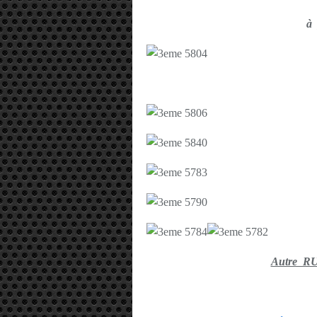
à 
Autre R