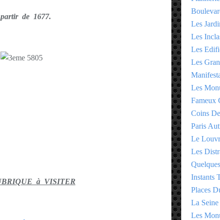
Boulevar
partir de 1677.
Les Jardi
Les Incla
Les Edifi
Les Gran
Manifesta
Les Monu
Fameux 
Coins D
Paris Aut
Le Louv
Les Distr
Quelques
Instants
UBRIQUE à VISITER
Places D
La Seine
Les Monu