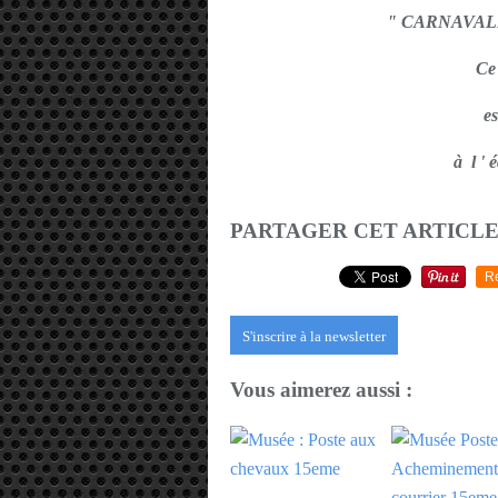
" CARNAVALE
Ce
e
à l ' é
PARTAGER CET ARTICL
R
S'inscrire à la newsletter
Vous aimerez aussi :