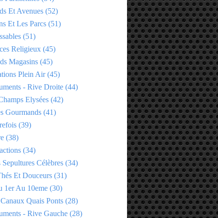
ds Et Avenues
(52)
ns Et Les Parcs
(51)
ssables
(51)
ces Religieux
(45)
ds Magasins
(45)
tions Plein Air
(45)
ments - Rive Droite
(44)
Champs Elysées
(42)
es Gourmands
(41)
refois
(39)
re
(38)
actions
(34)
 Sepultures Célèbres
(34)
 Thés Et Douceurs
(31)
u 1er Au 10eme
(30)
 Canaux Quais Ponts
(28)
ments - Rive Gauche
(28)