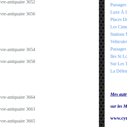
Passages
Luxe À L
Places 
Les Cime
Stations 
Vehicules
Passages 
Iles St Lo
Sur Les T
La Défen
Mes autre
sur le
www.cyr