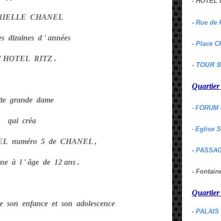
- HOTEL 
RIELLE CHANEL
-
Rue de 
s dizaines d ' années
-
Place C
 ' HOTEL RITZ .
TOUR S
-
Quartie
tte grande dame
-
FORUM 
qui créa
-
Eglise 
EL numéro 5 de CHANEL ,
-
PASSAG
ine à l ' âge de 12 ans .
- Fontai
Quartie
de son enfance et son adolescence
-
PALAIS