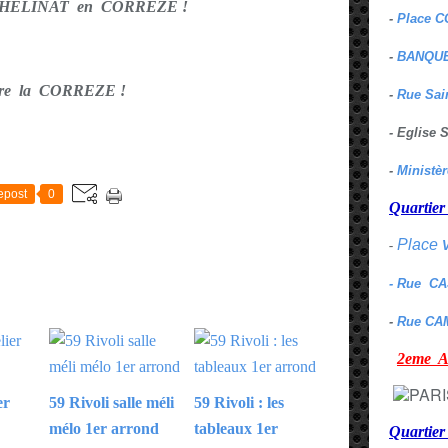
PHELINAT en CORREZE !
-
Place C
-
BANQUE
re la CORREZE !
-
Rue Sai
- Eglise
E
-
Ministè
epost
0
Quarti
Place
-
- Rue C
-
Rue CA
2eme
er
59 Rivoli salle méli
59 Rivoli : les
mélo 1er arrond
tableaux 1er
Quartie