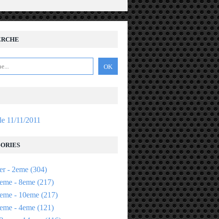
ERCHE
 le 11/11/2011
ORIES
er - 2eme
(304)
eme - 8eme
(217)
eme - 10eme
(217)
eme - 4eme
(121)