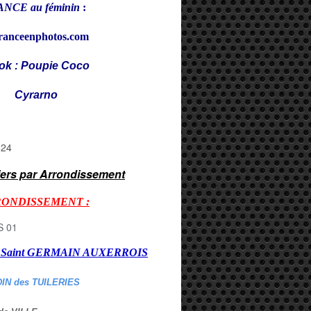
NCE au féminin
:
ranceenphotos.com
ok : Poupie Coco
rarno
iers par Arrondissement
RONDISSEMENT :
er Saint GERMAIN AUXERROI
S
DIN des TUILERIES