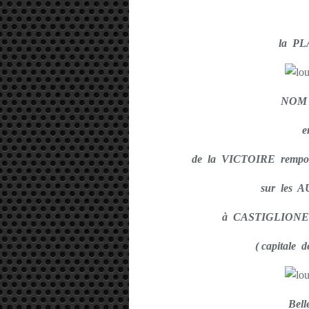
la P
NOM d
e
de la VICTOIRE rem
sur les 
à CASTIGLIONE
( capitale 
Bel