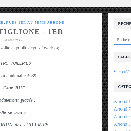
,
ME
RUES 1ER AU 5EME ARROND
RECH
TIGLIONE - 1ER
20 MAI 2015
solite et publié depuis Overblog
PAGES
TRO TUILERIES
Site créé
CATÉG
Cette RUE
idéalement placée .
Arrond 1
Arrond 7
Elle se trouve
Arrond 9
Arrond 3
JARDIN des TUILERIES