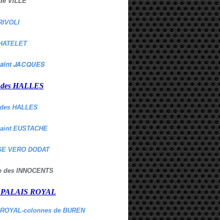
de VILLE
RIVOLI
HATELET
aint JACQUES
r des HALLES
des HALLES
Saint EUSTACHE
E VERO DODAT
ne des INNOCENTS
r PALAIS ROYAL
 ROYAL-colonnes de BUREN