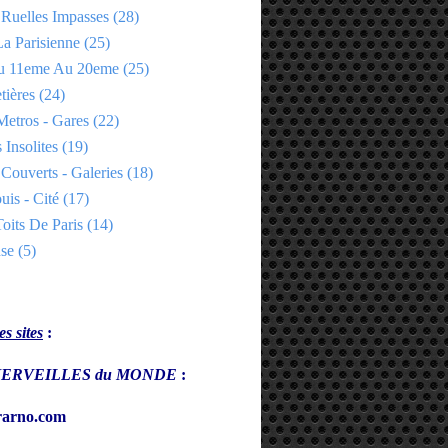
 Ruelles Impasses
(28)
a Parisienne
(25)
Du 11eme Au 20eme
(25)
tières
(24)
Metros - Gares
(22)
 Insolites
(19)
Couverts - Galeries
(18)
uis - Cité
(17)
oits De Paris
(14)
se
(5)
s sites
:
s MERVEILLES du MONDE
:
arno.com