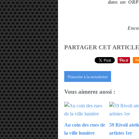
dans un OR
Enco
PARTAGER CET ARTICL
R
S'inscrire à la newsletter
Vous aimerez aussi :
Au coin des rues de
59 Rivoli ateli
la ville lumière
artistes 1er