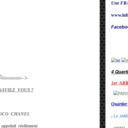
Une FRA
www.laf
Facebo
Cy
4 Quart
1er AR
SAVIEZ VOUS ?
Quarti
OCO CHANEL
-
Le JAR
' appelait réellement