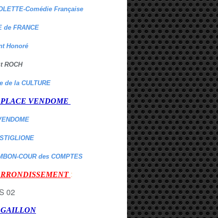
OLETTE-Comédie Française
 de FRANCE
nt Honoré
 St ROCH
re de la CULTURE
er PLACE VENDOME
VENDOME
ASTIGLIONE
MBON-COUR des COMPTES
:
 ARRONDISSEMENT
r GAILLON