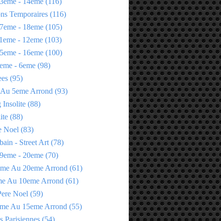
3eme - 14eme
(116)
ons Temporaires
(116)
7eme - 18eme
(105)
1eme - 12eme
(103)
5eme - 16eme
(100)
eme - 6eme
(98)
ees
(95)
 Au 5eme Arrond
(93)
Insolite
(88)
ite
(88)
e Noel
(83)
bain - Street Art
(78)
9eme - 20eme
(70)
eme Au 20eme Arrond
(61)
me Au 10eme Arrond
(61)
Pere Noel
(59)
eme Au 15eme Arrond
(55)
s Parisiennes
(54)