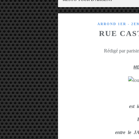
ARROND 1ER - 2E
RUE CAS
Rédigé par parisin
ME
est 
entre le 