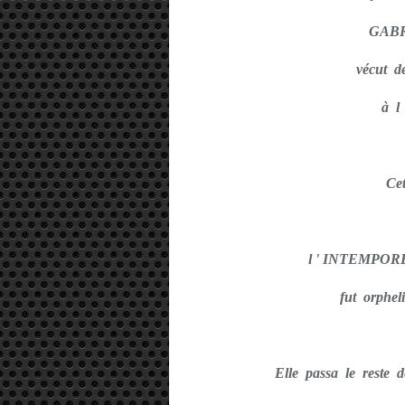
GAB
vécut de
à l
Ce
l ' INTEMPOR
fut orphel
Elle passa le reste 