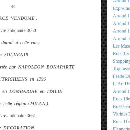
Arrond 1
et
Expositi
Arrond 1
LACE VENDOME .
Arrond 1
Arrond 1
Arrond 5
onné à cette rue ,
Les Mus
Rues 1er
n SOUVENIR
Shopping 
portée par NAPOLEON BONAPARTE
Top Insol
Féerie D
AUTRICHIENS en 1796
L' Art Ur
 en LOMBARDIE en ITALIE
Arrond 1
Rues 16
de cette région : MILAN )
Rues 6e
Vitrines 
Rues 11
le DECORATION
Flannerie