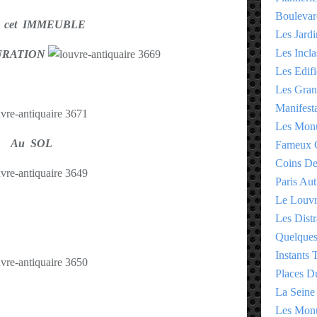
Boulevar
r cet IMMEUBLE
Les Jardi
Les Incla
URATION
Les Edifi
Les Gran
Manifesta
Les Monu
Au SOL
Fameux 
Coins D
Paris Aut
Le Louv
Les Distr
Quelques
Instants
Places D
La Seine
Les Monu