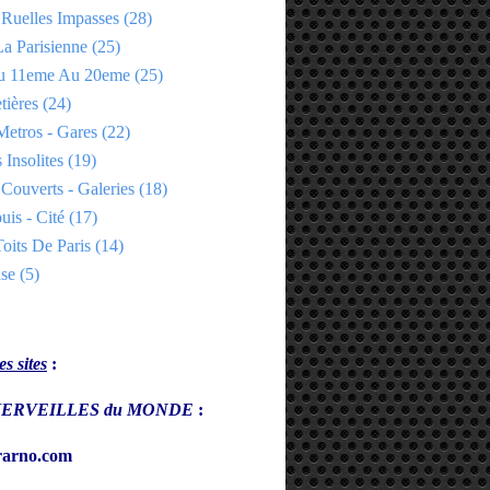
 Ruelles Impasses
(28)
a Parisienne
(25)
Du 11eme Au 20eme
(25)
tières
(24)
Metros - Gares
(22)
 Insolites
(19)
Couverts - Galeries
(18)
uis - Cité
(17)
oits De Paris
(14)
se
(5)
s sites
:
s MERVEILLES du MONDE
:
arno.com