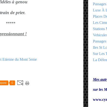
fidèles à genou
Passages
Luxe À L
train de prier.
Places 
Les Cime
*****
Stations 
pressionnant !
Vehicules
Passages 
Iles St Lo
Sur Les T
La Défen
E
Mes autre
epost
0
sur le
www.cyr