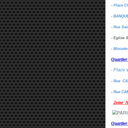
-
Place C
-
BANQUE
-
Rue Sai
- Eglise
-
Ministè
Quarti
Place
-
- Rue C
-
Rue CA
2eme
Quartie