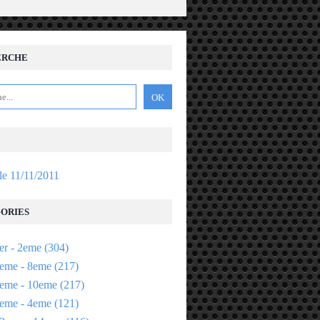
ERCHE
 le 11/11/2011
ORIES
er - 2eme
(304)
eme - 8eme
(217)
eme - 10eme
(217)
eme - 4eme
(121)