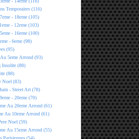
3eme - 14eme
(116)
ons Temporaires
(116)
7eme - 18eme
(105)
1eme - 12eme
(103)
5eme - 16eme
(100)
eme - 6eme
(98)
ees
(95)
 Au 5eme Arrond
(93)
Insolite
(88)
ite
(88)
e Noel
(83)
bain - Street Art
(78)
9eme - 20eme
(70)
eme Au 20eme Arrond
(61)
me Au 10eme Arrond
(61)
Pere Noel
(59)
eme Au 15eme Arrond
(55)
s Parisiennes
(54)