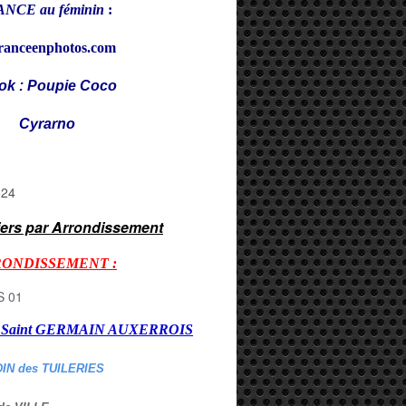
NCE au féminin
:
ranceenphotos.com
ok : Poupie Coco
rarno
iers par Arrondissement
RONDISSEMENT :
er Saint GERMAIN AUXERROI
S
DIN des TUILERIES