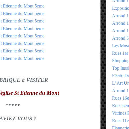
Arrond 1
Expositi
Arrond 1
Arrond 1
Arrond 1
Arrond 5
Les Mus
Rues 1er
Shopping 
Top Insol
Féerie D
UBRIQUE à VISITER
L' Art Ur
Arrond 1
'église St Etienne du Mont
Rues 16
*****
Rues 6e
Vitrines 
SAVIEZ VOUS ?
Rues 11
Flannerie