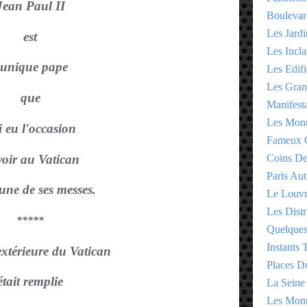
Jean Paul II
Boulevar
Les Jardi
est
Les Incla
'unique pape
Les Edifi
Les Gran
que
Manifesta
Les Monu
i eu l'occasion
Fameux 
voir au Vatican
Coins D
Paris Aut
'une de ses messes.
Le Louv
Les Distr
*****
Quelques
Instants
xtérieure
du Vatican
Places D
était remplie
La Seine
Les Monu