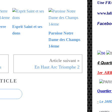
Une FRA
www.laf
Facebo
erre
Esprit Saint et ses
dons
Paroisse Notre
Cy
Dame des Champs
14eme
4 Quart
s
En Haut Arc Triomphe 2
1er AR
TICLE
Quarti
-
Le JAR