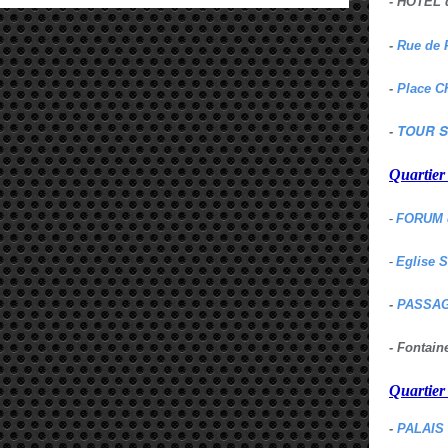
- HOTEL 
-
Rue de 
-
Place C
TOUR S
-
Quartie
-
FORUM 
-
Eglise 
-
PASSAG
- Fontai
Quartie
-
PALAIS