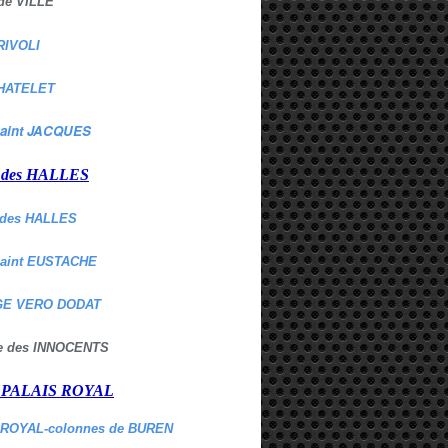
de VILLE
RIVOLI
HATELET
aint JACQUES
r des HALLES
des HALLES
Saint EUSTACHE
E VERO DODAT
ne des INNOCENTS
r PALAIS ROYAL
 ROYAL-colonnes de BUREN