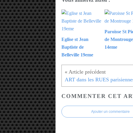
Paroisse St Pi
Eglise st Jean
de Montrouge
Baptiste de
14eme
Belleville 19eme
ART dans les RUES parisienne
COMMENTER CET AR
Ajouter un commentaire