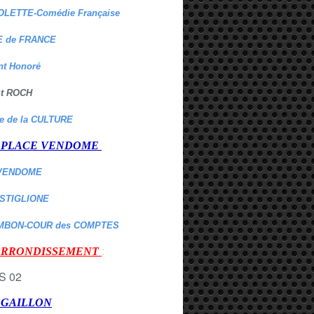
OLETTE-Comédie Française
 de FRANCE
nt Honoré
 St ROCH
re de la CULTURE
er PLACE VENDOME
VENDOME
ASTIGLIONE
MBON-COUR des COMPTES
:
 ARRONDISSEMENT
r GAILLON