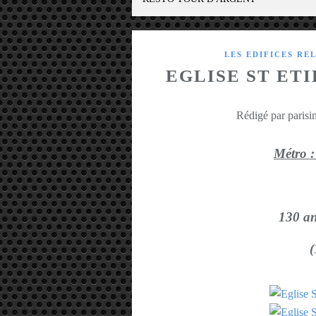
LES EDIFICES RE
EGLISE ST ET
Rédigé par parisin
Métro 
130 an
(