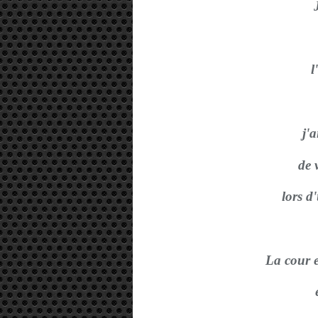
l
j'a
de 
lors d
La cour e