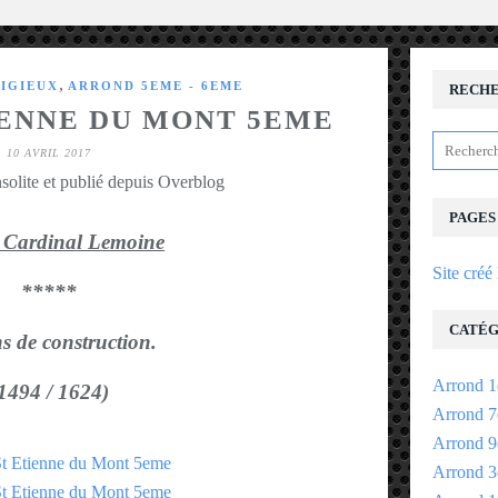
,
LIGIEUX
ARROND 5EME - 6EME
RECH
IENNE DU MONT 5EME
10 AVRIL 2017
solite et publié depuis Overblog
PAGES
: Cardinal Lemoine
Site créé
*****
CATÉG
s de construction.
Arrond 1
1494 / 1624)
Arrond 7
Arrond 9
Arrond 3