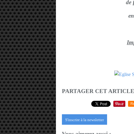
de 
en
Im
PARTAGER CET ARTICL
R
S'inscrire à la newsletter
Vous aimerez aussi :