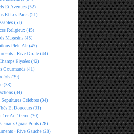
ds Et Avenues
(52)
ns Et Les Parcs
(51)
ssables
(51)
ces Religieux
(45)
ds Magasins
(45)
tions Plein Air
(45)
ments - Rive Droite
(44)
Champs Elysées
(42)
es Gourmands
(41)
refois
(39)
re
(38)
actions
(34)
 Sepultures Célèbres
(34)
 Thés Et Douceurs
(31)
u 1er Au 10eme
(30)
 Canaux Quais Ponts
(28)
ments - Rive Gauche
(28)