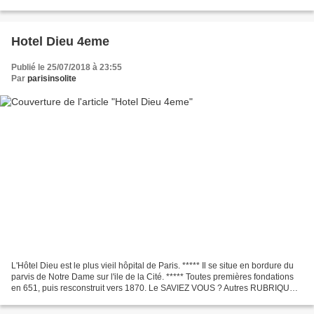
disparu de musées, de mairies,...
Hotel Dieu 4eme
Publié le 25/07/2018 à 23:55
Par
parisinsolite
L'Hôtel Dieu est le plus vieil hôpital de Paris. ***** Il se situe en bordure du
parvis de Notre Dame sur l'ile de la Cité. ***** Toutes premières fondations
en 651, puis resconstruit vers 1870. Le SAVIEZ VOUS ? Autres RUBRIQUES
à VISITER - Crypte archéologique...