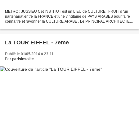
METRO : JUSSIEU Cet INSTITUT est un LIEU de CULTURE , FRUIT d 'un
partenariat entre la FRANCE et une vingtaine de PAYS ARABES pour faire
connaitre et rayonner la CULTURE ARABE . Le PRINCIPAL ARCHITECTE
est Jean NOUVEL. Ce CENTRE a été édifié en 1987....
La TOUR EIFFEL - 7eme
Publié le 01/05/2014 à 23:11
Par
parisinsolite