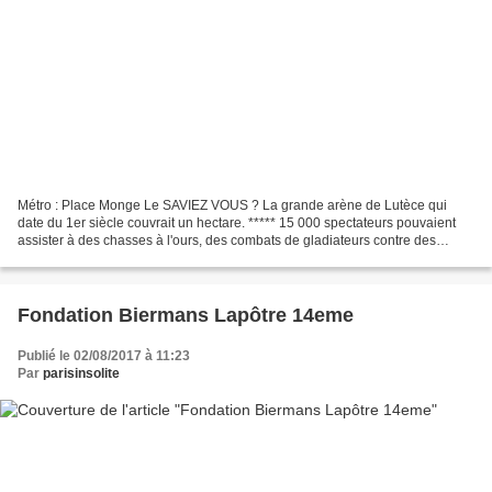
Métro : Place Monge Le SAVIEZ VOUS ? La grande arène de Lutèce qui
date du 1er siècle couvrait un hectare. ***** 15 000 spectateurs pouvaient
assister à des chasses à l'ours, des combats de gladiateurs contre des
fauves, des courses de chars, des danses,...
Fondation Biermans Lapôtre 14eme
Publié le 02/08/2017 à 11:23
Par
parisinsolite