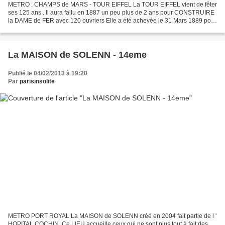
METRO : CHAMPS de MARS - TOUR EIFFEL La TOUR EIFFEL vient de fêter
ses 125 ans . Il aura fallu en 1887 un peu plus de 2 ans pour CONSTRUIRE
la DAME de FER avec 120 ouvriers Elle a été achevée le 31 Mars 1889 pour
l ' EXPOSITION UNIVERSELLE de 1889. 7000...
La MAISON de SOLENN - 14eme
Publié le 04/02/2013 à 19:20
Par
parisinsolite
METRO PORT ROYAL La MAISON de SOLENN créé en 2004 fait partie de l '
HOPITAL COCHIN. Ce LIEU accueille ceux qui ne sont plus tout à fait des