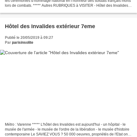
les cérémonies d'hommage national en l'honneur des soldats français morts
lors de combats. ***** Autres RUBRIQUES à VISITER - Hôtel des Invalides :
Extérieur - Invalides by night :...
Hôtel des Invalides extérieur 7eme
Publié le 20/05/2019 à 09:27
Par
parisinsolite
Métro : Varenne ***** L'hôtel des Invalides est aujourd'hui - un hôpital - le
musée de l'armée - le musée de l'ordre de la libération - le musée d'histoire
contemporaine Le SAVIEZ VOUS ? 50 000 oeuvres, propriétés de l'Etat ont