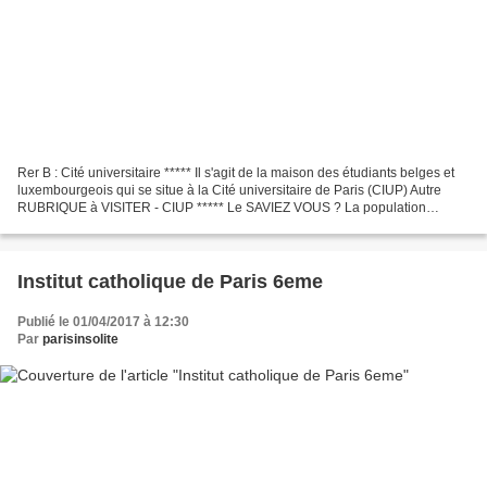
Rer B : Cité universitaire ***** Il s'agit de la maison des étudiants belges et
luxembourgeois qui se situe à la Cité universitaire de Paris (CIUP) Autre
RUBRIQUE à VISITER - CIUP ***** Le SAVIEZ VOUS ? La population
parisienne a compté jusqu'à 2.9 millions...
Institut catholique de Paris 6eme
Publié le 01/04/2017 à 12:30
Par
parisinsolite