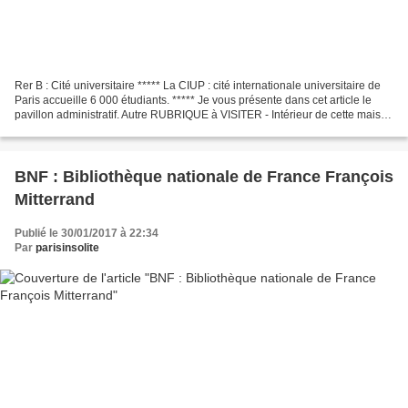
Rer B : Cité universitaire ***** La CIUP : cité internationale universitaire de
Paris accueille 6 000 étudiants. ***** Je vous présente dans cet article le
pavillon administratif. Autre RUBRIQUE à VISITER - Intérieur de cette maison
d'accueil ***** Le...
BNF : Bibliothèque nationale de France François
Mitterrand
Publié le 30/01/2017 à 22:34
Par
parisinsolite