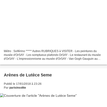
Métro : Solférino ***** Autres RUBRIQUES à VISITER - Les peintures du
musée d'OrSAY - Les somptueux plafonds OrSAY - Le restaurant du musée
d'OrSAY - L'impressionnisme au musée d'OrSAY - Van Gogh Gauguin au
musée d'OrSAY - Les chaises au musée d'OrSAY...
Arènes de Lutèce 5eme
Publié le 17/01/2018 à 23:26
Par
parisinsolite