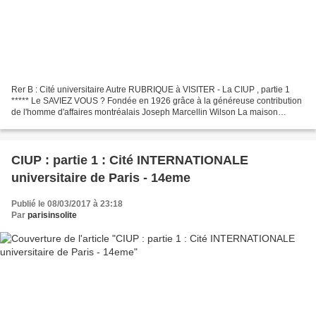
Rer B : Cité universitaire Autre RUBRIQUE à VISITER - La CIUP , partie 1
***** Le SAVIEZ VOUS ? Fondée en 1926 grâce à la généreuse contribution
de l'homme d'affaires montréalais Joseph Marcellin Wilson La maison
canadienne sera la deuxième maison à voir...
CIUP : partie 1 : Cité INTERNATIONALE
universitaire de Paris - 14eme
Publié le 08/03/2017 à 23:18
Par
parisinsolite