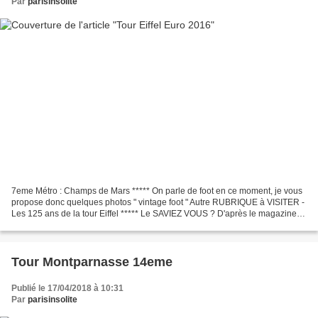
Par
parisinsolite
7eme Métro : Champs de Mars ***** On parle de foot en ce moment, je vous
propose donc quelques photos " vintage foot " Autre RUBRIQUE à VISITER -
Les 125 ans de la tour Eiffel ***** Le SAVIEZ VOUS ? D'après le magazine "
Capital ", la France serait le...
Tour Montparnasse 14eme
Publié le 17/04/2018 à 10:31
Par
parisinsolite