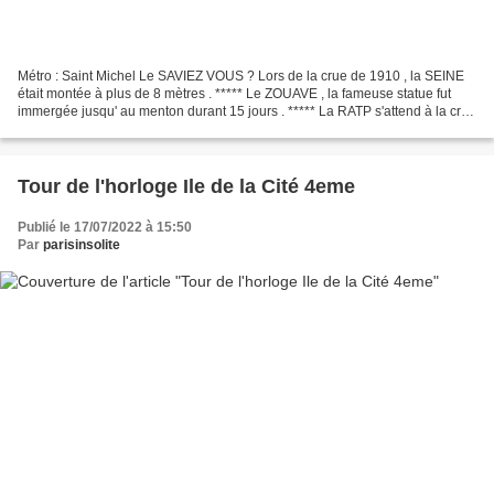
Métro : Saint Michel Le SAVIEZ VOUS ? Lors de la crue de 1910 , la SEINE
était montée à plus de 8 mètres . ***** Le ZOUAVE , la fameuse statue fut
immergée jusqu' au menton durant 15 jours . ***** La RATP s'attend à la crue
du siècle. ***** Dans des entrepôts...
Tour de l'horloge Ile de la Cité 4eme
Publié le 17/07/2022 à 15:50
Par
parisinsolite