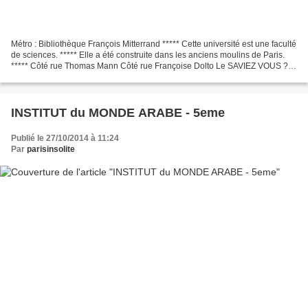
Métro : Bibliothèque François Mitterrand ***** Cette université est une faculté
de sciences. ***** Elle a été construite dans les anciens moulins de Paris.
***** Côté rue Thomas Mann Côté rue Françoise Dolto Le SAVIEZ VOUS ?
Grand projet pour réaménager...
INSTITUT du MONDE ARABE - 5eme
Publié le 27/10/2014 à 11:24
Par
parisinsolite