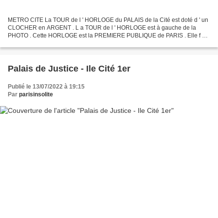
METRO CITE La TOUR de l ' HORLOGE du PALAIS de la Cité est doté d ' un
CLOCHER en ARGENT . L a TOUR de l ' HORLOGE est à gauche de la
PHOTO . Cette HORLOGE est la PREMIERE PUBLIQUE de PARIS . Elle f ût
construite en 1370. Les GRANDES FIGURES représentent...
Palais de Justice - Ile Cité 1er
Publié le 13/07/2022 à 19:15
Par
parisinsolite