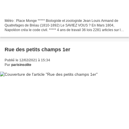
Métro : Place Monge ***** Biologiste et zoologiste Jean Louis Armand de
Quatrefages de Bréau (1810-1892) Le SAVIEZ VOUS ? En Mars 1804,
Napoléon créa le code civil. ***** 4 ans de travail 36 lois 2281 articles sur la
famille et les rapports sociaux.
Rue des petits champs 1er
Publié le 12/02/2021 à 15:34
Par
parisinsolite