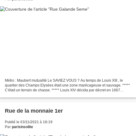
Métro : Maubert mutualité Le SAVIEZ VOUS ? Au temps de Louis XIII , le
quartier des Champs Elysées était une zone marécageuse et sauvage. *****
C'était un terrain de chasse. ***** Louis XIV décida par décret en 1667
d'ouvrir un chemin pour faciliter le...
Rue de la monnaie 1er
Publié le 03/11/2021 à 18:19
Par
parisinsolite