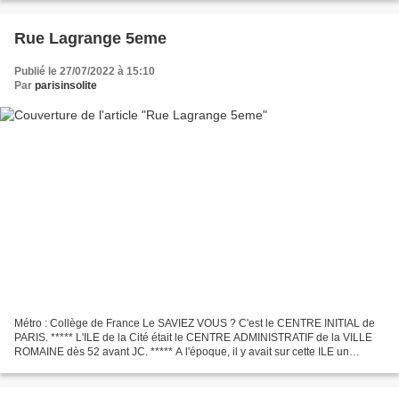
Rue Lagrange 5eme
Publié le 27/07/2022 à 15:10
Par
parisinsolite
Métro : Collège de France Le SAVIEZ VOUS ? C'est le CENTRE INITIAL de
PARIS. ***** L'ILE de la Cité était le CENTRE ADMINISTRATIF de la VILLE
ROMAINE dès 52 avant JC. ***** A l'époque, il y avait sur cette ILE un
SANCTUAIRE GALLO ROMAIN , une BASILIQUE...