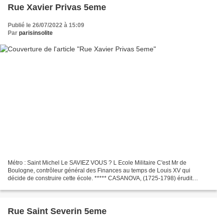
Rue Xavier Privas 5eme
Publié le 26/07/2022 à 15:09
Par
parisinsolite
Métro : Saint Michel Le SAVIEZ VOUS ? L Ecole Militaire C'est Mr de
Boulogne, contrôleur général des Finances au temps de Louis XV qui
décide de construire cette école. ***** CASANOVA, (1725-1798) érudit
vénitien connu pour son libertinage, de passage...
Rue Saint Severin 5eme