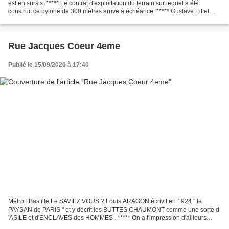
est en sursis. ***** Le contrat d'exploitation du terrain sur lequel a été
construit ce pylone de 300 mètres arrive à échéance. ***** Gustave Eiffel
sauve son oeuvre grâce au développement...
Rue Jacques Coeur 4eme
Publié le 15/09/2020 à 17:40
Métro : Bastille Le SAVIEZ VOUS ? Louis ARAGON écrivit en 1924 " le
PAYSAN de PARIS " et y décrit les BUTTES CHAUMONT comme une sorte d
'ASILE et d'ENCLAVES des HOMMES . ***** On a l'impression d'ailleurs
dans ce livre qu 'ARAGON a des HALLUCINATIONS...