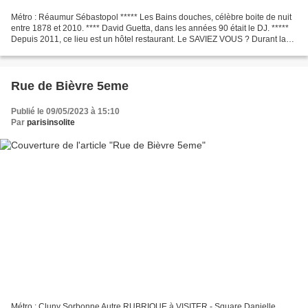
Métro : Réaumur Sébastopol ***** Les Bains douches, célèbre boite de nuit
entre 1878 et 2010. **** David Guetta, dans les années 90 était le DJ. *****
Depuis 2011, ce lieu est un hôtel restaurant. Le SAVIEZ VOUS ? Durant la
guerre 39-45
Rue de Bièvre 5eme
Publié le 09/05/2023 à 15:10
Par
parisinsolite
Métro : Cluny Sorbonne Autre RUBRIQUE à VISITER - Square Danielle