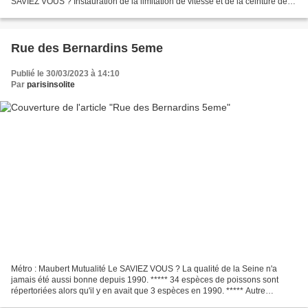
SAVIEZ VOUS ? Instauration de la limitation de vitesse et de la ceinture de
sécurité obligatoire en 1973.
Rue des Bernardins 5eme
Publié le 30/03/2023 à 14:10
Par
parisinsolite
Métro : Maubert Mutualité Le SAVIEZ VOUS ? La qualité de la Seine n'a
jamais été aussi bonne depuis 1990. ***** 34 espèces de poissons sont
répertoriées alors qu'il y en avait que 3 espèces en 1990. ***** Autre
RUBRIQUE à VISITER - Les douceurs d'Ani...