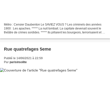
Métro : Censier Daubenton Le SAVIEZ VOUS ? Les criminels des années
1900 : Les apaches. ***** La nuit tombait. La capitale devenait souvent le
théâtre de crimes sordides. ***** Ils pillaient les bourgeois, terrorisaient et se
moquaient de la police. *****...
Rue quatrefages 5eme
Publié le 14/06/2021 à 22:59
Par
parisinsolite