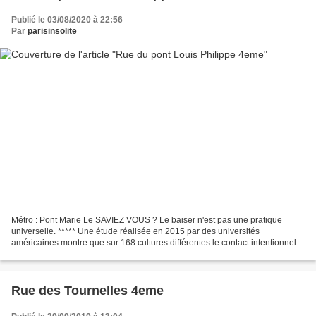
Publié le 03/08/2020 à 22:56
Par
parisinsolite
Métro : Pont Marie Le SAVIEZ VOUS ? Le baiser n'est pas une pratique
universelle. ***** Une étude réalisée en 2015 par des universités
américaines montre que sur 168 cultures différentes le contact intentionnel
des lèvres ne se retrouve que dans 77 cultures,...
Rue des Tournelles 4eme