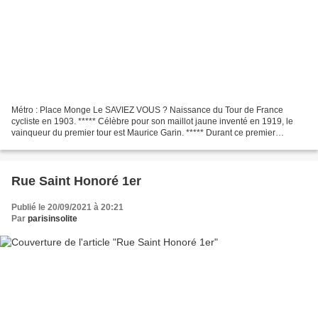
Métro : Place Monge Le SAVIEZ VOUS ? Naissance du Tour de France
cycliste en 1903. ***** Célèbre pour son maillot jaune inventé en 1919, le
vainqueur du premier tour est Maurice Garin. ***** Durant ce premier
parcours, les coureurs ont fait 2428 km avec...
Rue Saint Honoré 1er
Publié le 20/09/2021 à 20:21
Par
parisinsolite