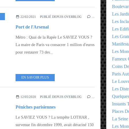
Boulevar
Les Jardi
ROND 11EME - 12EME
22/02/2021
PUBLIÉ DEPUIS OVERBLOG
…
Les Incla
Port de l'Arsenal
Les Edifi
Les Gran
Métro : Quai de la Rapée Le SAVIEZ VOUS ?
Manifesta
La maire de Paris va consacrer 1 million d'euros
Les Monu
pour restaurer 73 des...
Fameux 
Coins D
Paris Aut
EN SAVOIR PLUS
Le Louv
Les Distr
Quelques
12/05/2020
PUBLIÉ DEPUIS OVERBLOG
…
Instants
Péniches parisiennes
Places D
Le SAVIEZ VOUS ? La tempête LOTHAR ,
La Seine
survenue fin décembre 1999, avait déraciné 150
Les Monu