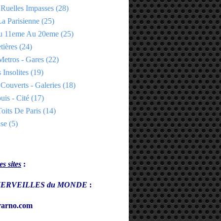
 Ruelles Impasses
(28)
a Parisienne
(25)
Du 11eme Au 20eme
(25)
tières
(24)
Metros - Gares
(22)
 Insolites
(19)
Couverts - Galeries
(18)
uis - Cité
(17)
oits De Paris
(14)
se
(5)
s sites
:
s MERVEILLES du MONDE
:
arno.com