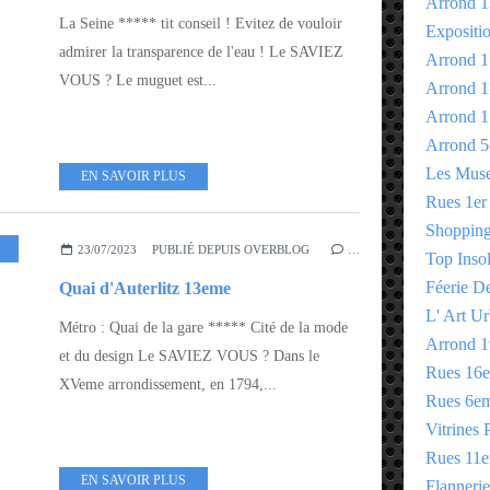
Arrond 1
La Seine ***** tit conseil ! Evitez de vouloir
Expositi
admirer la transparence de l'eau ! Le SAVIEZ
Arrond 1
VOUS ? Le muguet est...
Arrond 1
Arrond 1
Arrond 5
Les Mus
EN SAVOIR PLUS
Rues 1er
Shopping 
23/07/2023
PUBLIÉ DEPUIS OVERBLOG
…
Top Insol
Féerie D
Quai d'Auterlitz 13eme
L' Art Ur
Métro : Quai de la gare ***** Cité de la mode
Arrond 1
et du design Le SAVIEZ VOUS ? Dans le
Rues 16
XVeme arrondissement, en 1794,...
Rues 6e
Vitrines 
Rues 11
EN SAVOIR PLUS
Flannerie