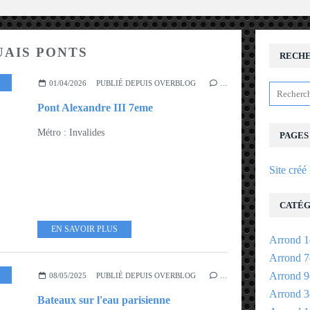
UAIS PONTS
RECH
ROND 7EME - 8EME
01/04/2026
PUBLIÉ DEPUIS OVERBLOG
…
Pont Alexandre III 7eme
Métro : Invalides
PAGES
Site créé
CATÉG
EN SAVOIR PLUS
Arrond 1
Arrond 7
Arrond 9
ROND 7EME - 8EME
08/05/2025
PUBLIÉ DEPUIS OVERBLOG
…
Arrond 3
Bateaux sur l'eau parisienne