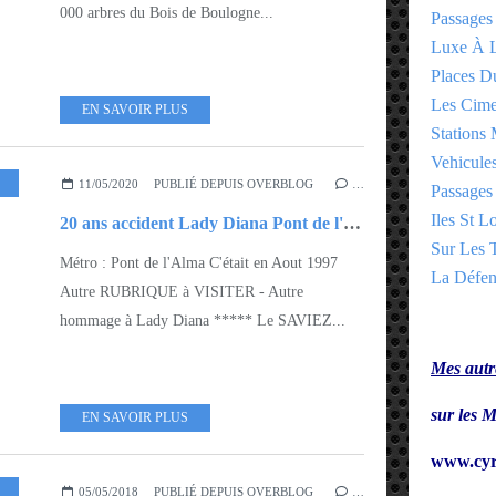
000 arbres du Bois de Boulogne...
Passages
Luxe À L
Places 
Les Cime
EN SAVOIR PLUS
Stations 
Vehicules
RIS AUTREFOIS
,
ARROND 15EME - 16EME
11/05/2020
PUBLIÉ DEPUIS OVERBLOG
…
Passages 
Iles St Lo
20 ans accident Lady Diana Pont de l'Alma 16eme
Sur Les T
Métro : Pont de l'Alma C'était en Aout 1997
La Défen
Autre RUBRIQUE à VISITER - Autre
hommage à Lady Diana ***** Le SAVIEZ...
Mes autre
sur le
EN SAVOIR PLUS
www.cyr
ROND 1ER - 2EME
,
ILES ST LOUIS - CITÉ
05/05/2018
PUBLIÉ DEPUIS OVERBLOG
…