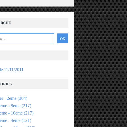
ERCHE
 le 11/11/2011
ORIES
er - 2eme
(304)
eme - 8eme
(217)
eme - 10eme
(217)
eme - 4eme
(121)