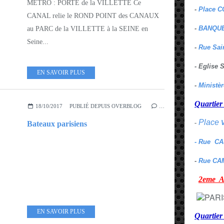
METRO : PORTE de la VILLETTE Ce
-
Place C
CANAL relie le ROND POINT des CANAUX
-
BANQUE
au PARC de la VILLETTE à la SEINE en
Seine...
-
Rue Sai
- Eglise
EN SAVOIR PLUS
-
Ministè
Quarti
18/10/2017
PUBLIÉ DEPUIS OVERBLOG
…
Place
-
Bateaux parisiens
- Rue C
-
Rue CA
2eme
EN SAVOIR PLUS
Quartie