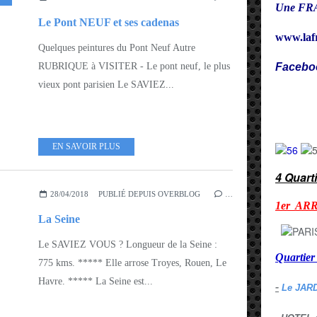
Une FRA
Le Pont NEUF et ses cadenas
www.laf
Quelques peintures du Pont Neuf Autre
Facebo
RUBRIQUE à VISITER - Le pont neuf, le plus
vieux pont parisien Le SAVIEZ...
Cy
EN SAVOIR PLUS
4 Quart
28/04/2018
PUBLIÉ DEPUIS OVERBLOG
…
1er AR
La Seine
Le SAVIEZ VOUS ? Longueur de la Seine :
Quarti
775 kms. ***** Elle arrose Troyes, Rouen, Le
Havre. ***** La Seine est...
-
Le JAR