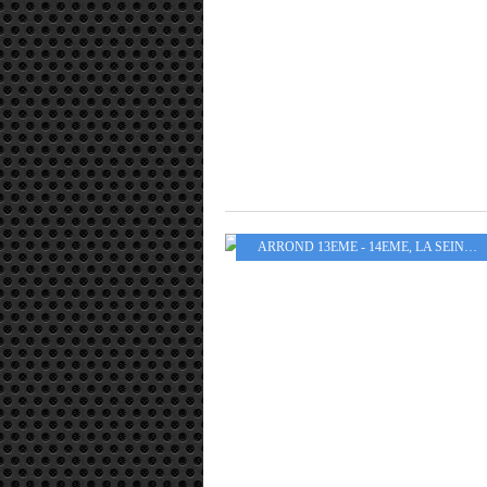
ARROND 13EME - 14EME
,
LA SEINE CANAUX QUAIS PONTS