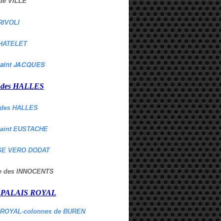
de VILLE
RIVOLI
HATELET
aint JACQUES
r des HALLES
des HALLES
Saint EUSTACHE
E VERO DODAT
ne des INNOCENTS
r PALAIS ROYAL
 ROYAL-colonnes de BUREN