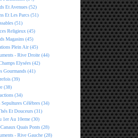
ds Et Avenues
(52)
ns Et Les Parcs
(51)
ssables
(51)
ces Religieux
(45)
ds Magasins
(45)
tions Plein Air
(45)
ments - Rive Droite
(44)
Champs Elysées
(42)
es Gourmands
(41)
refois
(39)
re
(38)
actions
(34)
 Sepultures Célèbres
(34)
 Thés Et Douceurs
(31)
u 1er Au 10eme
(30)
 Canaux Quais Ponts
(28)
ments - Rive Gauche
(28)