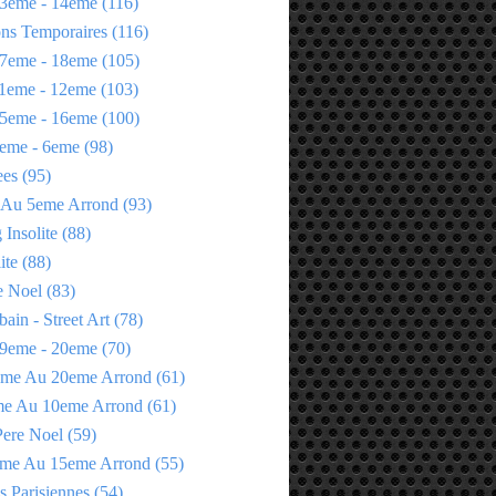
3eme - 14eme
(116)
ons Temporaires
(116)
7eme - 18eme
(105)
1eme - 12eme
(103)
5eme - 16eme
(100)
eme - 6eme
(98)
ees
(95)
 Au 5eme Arrond
(93)
Insolite
(88)
ite
(88)
e Noel
(83)
bain - Street Art
(78)
9eme - 20eme
(70)
eme Au 20eme Arrond
(61)
me Au 10eme Arrond
(61)
Pere Noel
(59)
eme Au 15eme Arrond
(55)
s Parisiennes
(54)