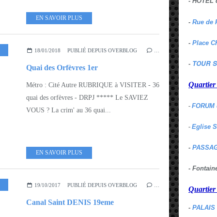
- HOTEL 
EN SAVOIR PLUS
-
Rue de 
-
Place C
ROND 1ER - 2EME
,
ILES ST LOUIS - CITÉ
18/01/2018
PUBLIÉ DEPUIS OVERBLOG
…
TOUR S
-
Quai des Orfèvres 1er
Quartie
Métro : Cité Autre RUBRIQUE à VISITER - 36
quai des orfèvres - DRPJ ***** Le SAVIEZ
-
FORUM 
VOUS ? La crim' au 36 quai...
-
Eglise 
-
PASSAG
EN SAVOIR PLUS
- Fontai
ROND 19EME - 20EME
19/10/2017
PUBLIÉ DEPUIS OVERBLOG
…
Quartie
Canal Saint DENIS 19eme
-
PALAIS