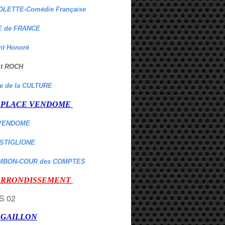
OLETTE-Comédie Française
 de FRANCE
nt Honoré
 St ROCH
re de la CULTURE
er PLACE VENDOME
VENDOME
ASTIGLIONE
MBON-COUR des COMPTES
:
 ARRONDISSEMENT
r GAILLON