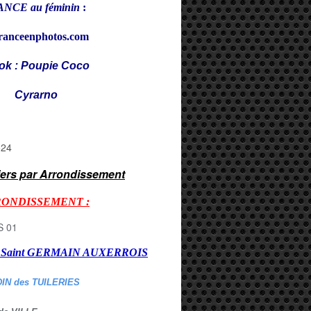
NCE au féminin
:
ranceenphotos.com
ok : Poupie Coco
rarno
iers par Arrondissement
RONDISSEMENT :
er Saint GERMAIN AUXERROI
S
DIN des TUILERIES