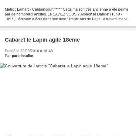
Métro : Lamarck Caulaincourt ***** Cette maison très ancienne a été peinte
par de nombreux artistes. Le SAVIEZ VOUS ? Alphonse Daudet (1840 -
1897 ) , écrivain a écrit dans son livre "Trente ans de Paris : à travers ma vie
et mes livres " ***** " Si nous...
Cabaret le Lapin agile 18eme
Publié le 20/08/2016 à 16:48
Par
parisinsolite