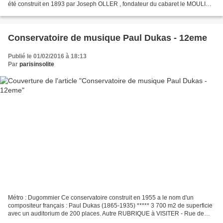
été construit en 1893 par Joseph OLLER , fondateur du cabaret le MOULIN
ROUGE . **** L'OLYMPIA est le plus ancien...
Conservatoire de musique Paul Dukas - 12eme
Publié le 01/02/2016 à 18:13
Par
parisinsolite
Métro : Dugommier Ce conservatoire construit en 1955 a le nom d'un
compositeur français : Paul Dukas (1865-1935) ***** 3 700 m2 de superficie
avec un auditorium de 200 places. Autre RUBRIQUE à VISITER - Rue de
Charolais ***** Le SAVIEZ vous ? La particularité...