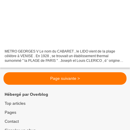
METRO GEORGES V Le nom du CABARET , le LIDO vient de la plage
célèbre à VENISE . En 1928 , se trouvait un établissement thermal
surnommé " la PLAGE de PARIS " . Joseph et Louis CLERICO , d ' origine
italienne , créèrent le LIDO en 1946 avec la collaboration...
Page suivante >
Hébergé par Overblog
Top articles
Pages
Contact