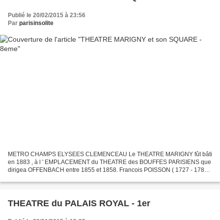
Publié le 20/02/2015 à 23:56
Par
parisinsolite
METRO CHAMPS ELYSEES CLEMENCEAU Le THEATRE MARIGNY fût bâti
en 1883 , à l ' EMPLACEMENT du THEATRE des BOUFFES PARISIENS que
dirigea OFFENBACH entre 1855 et 1858. Francois POISSON ( 1727 - 1781 )
était le MARQUIS de MARIGNY , frère de la MARQUISE de POMPADOUR...
THEATRE du PALAIS ROYAL - 1er