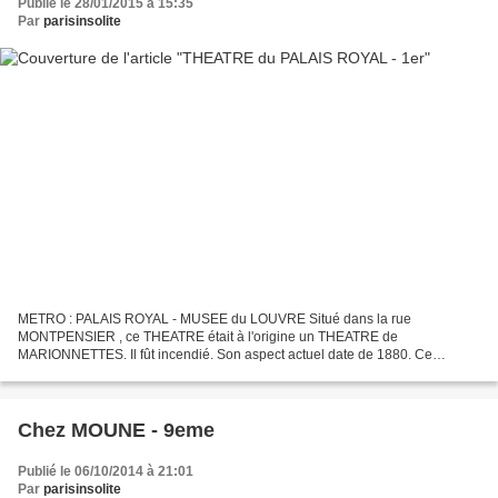
Publié le 28/01/2015 à 15:35
Par
parisinsolite
METRO : PALAIS ROYAL - MUSEE du LOUVRE Situé dans la rue
MONTPENSIER , ce THEATRE était à l'origine un THEATRE de
MARIONNETTES. Il fût incendié. Son aspect actuel date de 1880. Ce
THEATRE comprend 716 places. La SALLE à l'ITALIENNE a conservé ses
VELOURS...
Chez MOUNE - 9eme
Publié le 06/10/2014 à 21:01
Par
parisinsolite