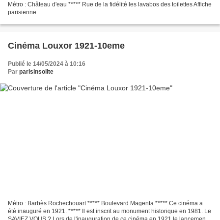
Métro : Château d'eau ***** Rue de la fidélité les lavabos des toilettes Affiche
parisienne
Cinéma Louxor 1921-10eme
Publié le 14/05/2024 à 10:16
Par
parisinsolite
Métro : Barbès Rochechouart ***** Boulevard Magenta ***** Ce cinéma a
été inauguré en 1921. ***** Il est inscrit au monument historique en 1981. Le
SAVIEZ VOUS ? Lors de l'inauguration de ce cinéma en 1921 le lancement