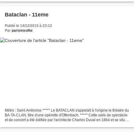
Bataclan - 11eme
Publié le 14/12/2015 à 23:12
Par
parisinsolite
Métro : Saint Ambroise ***** Le BATACLAN s'appelait à l'origine le théatre du
BA-TA-CLAN, titre d'une opérette d'Offenbach. ***** Cette salle de spectacle
et de concert a été édifiée par l'architecte Charles Duval en 1864 et se situe
sur le boulevard...