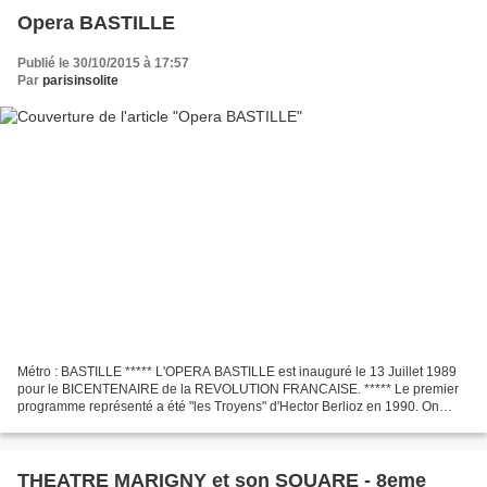
Opera BASTILLE
Publié le 30/10/2015 à 17:57
Par
parisinsolite
Métro : BASTILLE ***** L'OPERA BASTILLE est inauguré le 13 Juillet 1989
pour le BICENTENAIRE de la REVOLUTION FRANCAISE. ***** Le premier
programme représenté a été "les Troyens" d'Hector Berlioz en 1990. On
honorait ainsi le grand compositeur qui avait...
THEATRE MARIGNY et son SQUARE - 8eme