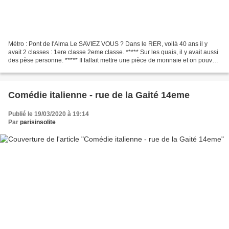
Métro : Pont de l'Alma Le SAVIEZ VOUS ? Dans le RER, voilà 40 ans il y
avait 2 classes : 1ere classe 2eme classe. ***** Sur les quais, il y avait aussi
des pèse personne. ***** Il fallait mettre une pièce de monnaie et on pouvait
se peser.
Comédie italienne - rue de la Gaité 14eme
Publié le 19/03/2020 à 19:14
Par
parisinsolite