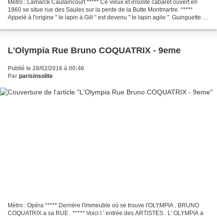
Métro : Lamarck Caulaincourt ***** Ce vieux et insolite cabaret ouvert en
1860 se situe rue des Saules sur la pente de la Butte Montmartre. *****
Appelé à l'origine " le lapin à Gill " est devenu " le lapin agile ". Guinguette au
début , ce lieu parisien...
L'Olympia Rue Bruno COQUATRIX - 9eme
Publié le 28/02/2016 à 00:46
Par
parisinsolite
Métro : Opéra ***** Derrière l'immeuble où se trouve l'OLYMPIA , BRUNO
COQUATRIX a sa RUE . ***** Voici l ' entrée des ARTISTES . L' OLYMPIA a