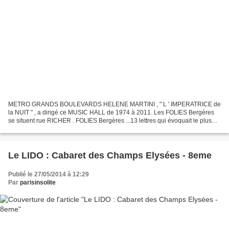
METRO GRANDS BOULEVARDS HELENE MARTINI , " L ' IMPERATRICE de
la NUIT " , a dirigé ce MUSIC HALL de 1974 à 2011. Les FOLIES Bergères
se situent rue RICHER . FOLIES Bergères ...13 lettres qui évoquait le plus
PRESTIGIEUX MUSIC HALL du MONDE . Car c 'est...
Le LIDO : Cabaret des Champs Elysées - 8eme
Publié le 27/05/2014 à 12:29
Par
parisinsolite