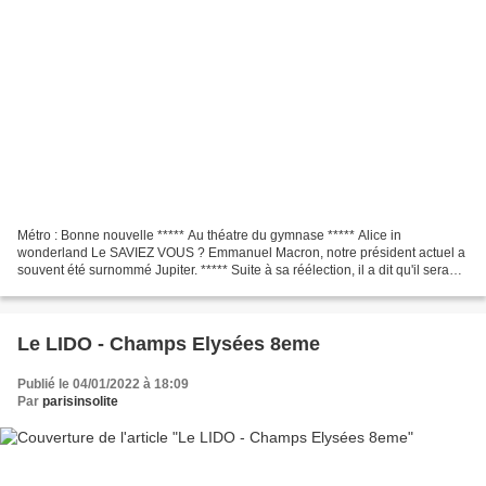
Métro : Bonne nouvelle ***** Au théatre du gymnase ***** Alice in
wonderland Le SAVIEZ VOUS ? Emmanuel Macron, notre président actuel a
souvent été surnommé Jupiter. ***** Suite à sa réélection, il a dit qu'il sera
dorénavant Hephaistos dieu grec du Feu...
Le LIDO - Champs Elysées 8eme
Publié le 04/01/2022 à 18:09
Par
parisinsolite