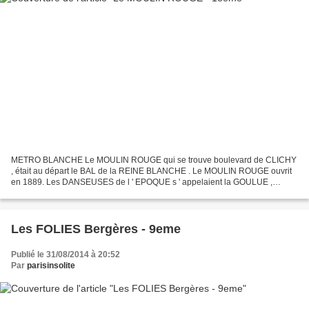
METRO BLANCHE Le MOULIN ROUGE qui se trouve boulevard de CLICHY
, était au départ le BAL de la REINE BLANCHE . Le MOULIN ROUGE ouvrit
en 1889. Les DANSEUSES de l ' EPOQUE s ' appelaient la GOULUE ,
GRILLE d ' égout , la MOME FROMAGE , NINI PATTES en l...
Les FOLIES Bergères - 9eme
Publié le 31/08/2014 à 20:52
Par
parisinsolite