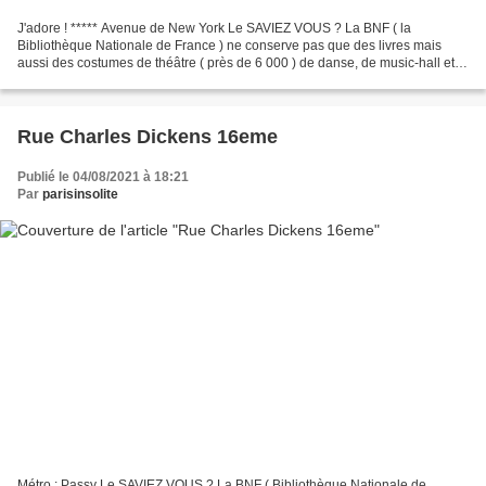
J'adore ! ***** Avenue de New York Le SAVIEZ VOUS ? La BNF ( la
Bibliothèque Nationale de France ) ne conserve pas que des livres mais
aussi des costumes de théâtre ( près de 6 000 ) de danse, de music-hall et
aussi 1500 marionnettes 500 masques ( non,...
Rue Charles Dickens 16eme
Publié le 04/08/2021 à 18:21
Par
parisinsolite
Métro : Passy Le SAVIEZ VOUS ? La BNF ( Bibliothèque Nationale de