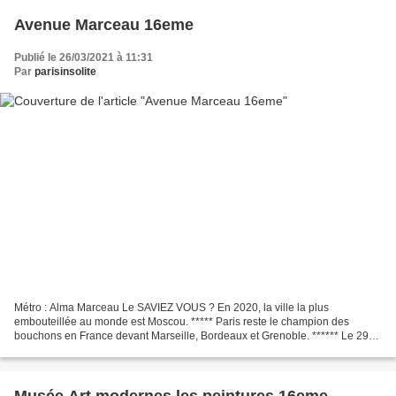
Avenue Marceau 16eme
Publié le 26/03/2021 à 11:31
Par
parisinsolite
Métro : Alma Marceau Le SAVIEZ VOUS ? En 2020, la ville la plus
embouteillée au monde est Moscou. ***** Paris reste le champion des
bouchons en France devant Marseille, Bordeaux et Grenoble. ****** Le 29
Octobre 2020 A Paris alors que le confinement commençait...