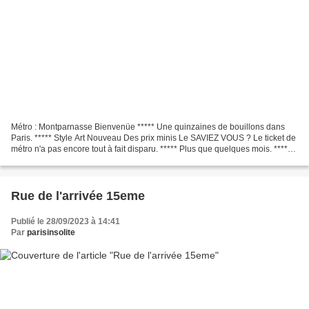
Métro : Montparnasse Bienvenüe ***** Une quinzaines de bouillons dans
Paris. ***** Style Art Nouveau Des prix minis Le SAVIEZ VOUS ? Le ticket de
métro n'a pas encore tout à fait disparu. ***** Plus que quelques mois. ***** Il
a vécu 122 ans. ***** Il...
Rue de l'arrivée 15eme
Publié le 28/09/2023 à 14:41
Par
parisinsolite