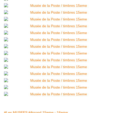
#Les MUSEES
#Arrond 15eme - 16eme