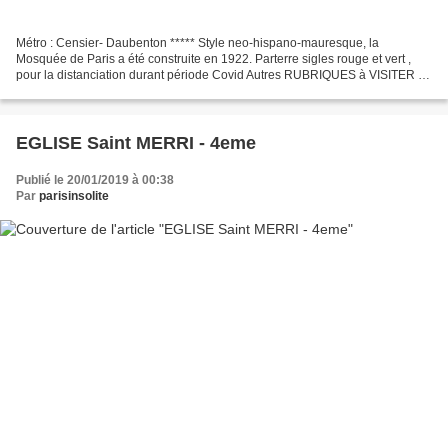
Métro : Censier- Daubenton ***** Style neo-hispano-mauresque, la
Mosquée de Paris a été construite en 1922. Parterre sigles rouge et vert ,
pour la distanciation durant période Covid Autres RUBRIQUES à VISITER -
Les patios de la Mosquée de Paris - Le...
EGLISE Saint MERRI - 4eme
Publié le 20/01/2019 à 00:38
Par
parisinsolite