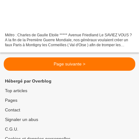
Métro : Charles de Gaulle Etoile ***** Avenue Friedland Le SAVIEZ VOUS ?
A la fin de la Première Guerre Mondiale, nos généraux voulaient créer un
faux Paris à Montigny les Cormeilles ( Val d'Oise ) afin de tromper les
aviateurs allemands. ***** L'Armistice...
Page suivante >
Hébergé par Overblog
Top articles
Pages
Contact
Signaler un abus
C.G.U.
Cookies et données personnelles