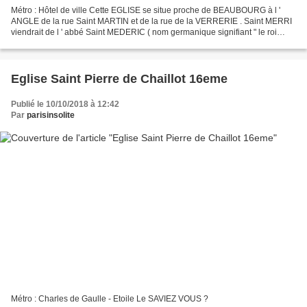
Métro : Hôtel de ville Cette EGLISE se situe proche de BEAUBOURG à l '
ANGLE de la rue Saint MARTIN et de la rue de la VERRERIE . Saint MERRI
viendrait de l ' abbé Saint MEDERIC ( nom germanique signifiant " le roi
courageux ") décédé en 700. Cette EGLISE...
Eglise Saint Pierre de Chaillot 16eme
Publié le 10/10/2018 à 12:42
Par
parisinsolite
Métro : Charles de Gaulle - Etoile Le SAVIEZ VOUS ?