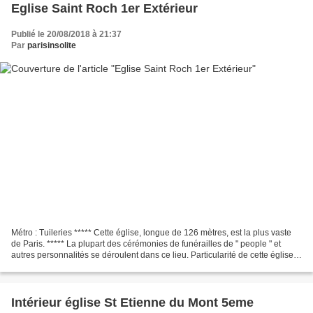
Eglise Saint Roch 1er Extérieur
Publié le 20/08/2018 à 21:37
Par
parisinsolite
Métro : Tuileries ***** Cette église, longue de 126 mètres, est la plus vaste
de Paris. ***** La plupart des cérémonies de funérailles de " people " et
autres personnalités se déroulent dans ce lieu. Particularité de cette église :
elle ne possède pas...
Intérieur église St Etienne du Mont 5eme