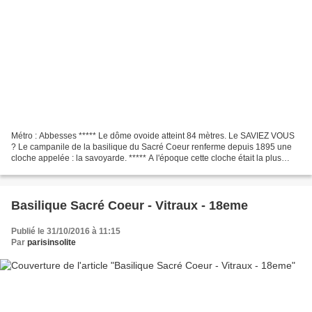
Métro : Abbesses ***** Le dôme ovoide atteint 84 mètres. Le SAVIEZ VOUS
? Le campanile de la basilique du Sacré Coeur renferme depuis 1895 une
cloche appelée : la savoyarde. ***** A l'époque cette cloche était la plus
imposante de France. ***** 3 mètre...
Basilique Sacré Coeur - Vitraux - 18eme
Publié le 31/10/2016 à 11:15
Par
parisinsolite