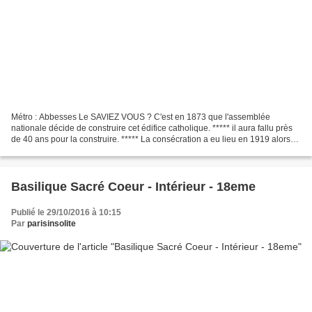
Métro : Abbesses Le SAVIEZ VOUS ? C'est en 1873 que l'assemblée
nationale décide de construire cet édifice catholique. ***** il aura fallu près
de 40 ans pour la construire. ***** La consécration a eu lieu en 1919 alors
qu'elle était terminée à l'aube...
Basilique Sacré Coeur - Intérieur - 18eme
Publié le 29/10/2016 à 10:15
Par
parisinsolite