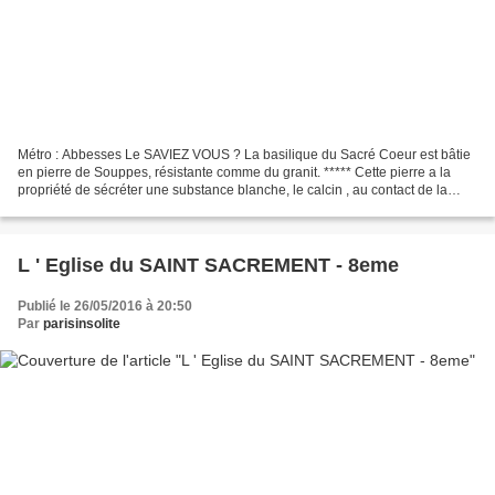
Métro : Abbesses Le SAVIEZ VOUS ? La basilique du Sacré Coeur est bâtie
en pierre de Souppes, résistante comme du granit. ***** Cette pierre a la
propriété de sécréter une substance blanche, le calcin , au contact de la
pluie. ***** Autre RUBRIQUE à VISITER...
L ' Eglise du SAINT SACREMENT - 8eme
Publié le 26/05/2016 à 20:50
Par
parisinsolite