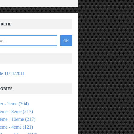
ERCHE
 le 11/11/2011
ORIES
er - 2eme
(304)
eme - 8eme
(217)
eme - 10eme
(217)
eme - 4eme
(121)