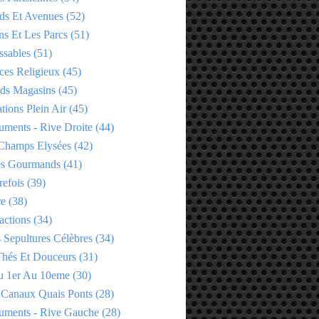
ds Et Avenues
(52)
ns Et Les Parcs
(51)
ssables
(51)
ces Religieux
(45)
ds Magasins
(45)
tions Plein Air
(45)
ments - Rive Droite
(44)
Champs Elysées
(42)
es Gourmands
(41)
refois
(39)
re
(38)
actions
(34)
 Sepultures Célèbres
(34)
 Thés Et Douceurs
(31)
u 1er Au 10eme
(30)
 Canaux Quais Ponts
(28)
ments - Rive Gauche
(28)