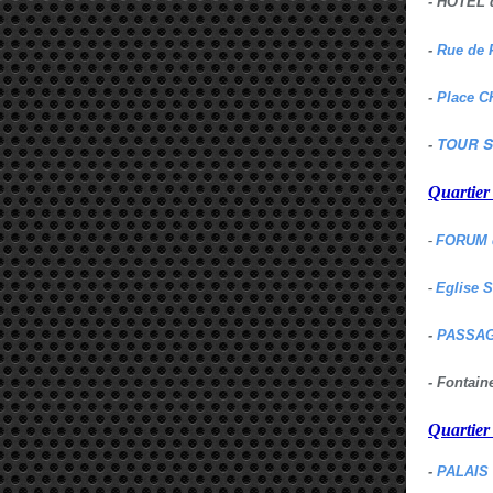
- HOTEL 
-
Rue de 
-
Place C
TOUR S
-
Quartie
-
FORUM 
-
Eglise 
-
PASSAG
- Fontai
Quartie
-
PALAIS