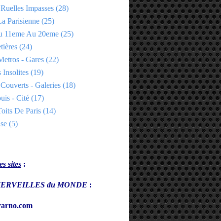
 Ruelles Impasses
(28)
a Parisienne
(25)
Du 11eme Au 20eme
(25)
tières
(24)
Metros - Gares
(22)
 Insolites
(19)
Couverts - Galeries
(18)
uis - Cité
(17)
oits De Paris
(14)
se
(5)
s sites
:
s MERVEILLES du MONDE
:
arno.com