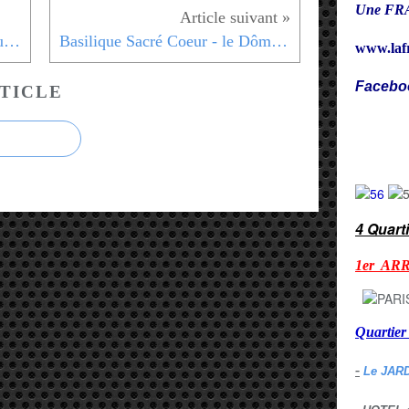
Une FRA
Basilique Sacré Coeur - Intérieur - 18eme
Basilique Sacré Coeur - le Dôme - 18eme
www.laf
Facebo
TICLE
Cy
4 Quart
1er AR
Quarti
-
Le JAR