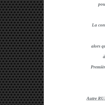
pou
La cons
alors qu
à
Premiè
Autre R