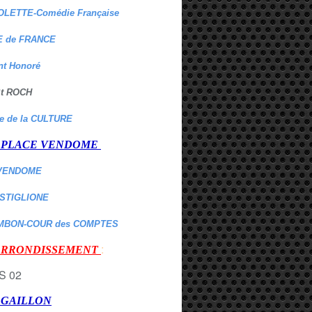
OLETTE-Comédie Française
 de FRANCE
nt Honoré
 St ROCH
re de la CULTURE
er PLACE VENDOME
VENDOME
ASTIGLIONE
MBON-COUR des COMPTES
:
 ARRONDISSEMENT
r GAILLON