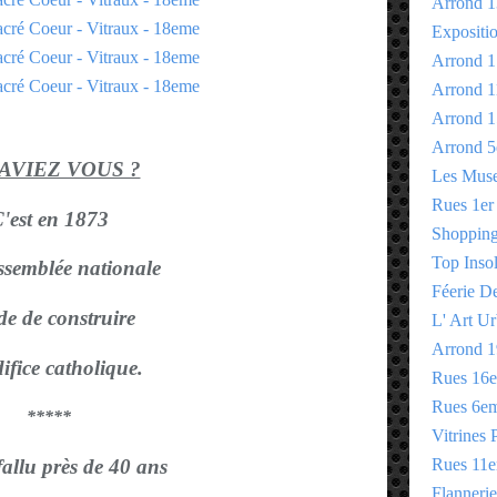
Arrond 1
Expositi
Arrond 1
Arrond 1
Arrond 1
Arrond 5
SAVIEZ VOUS ?
Les Mus
Rues 1er
'est en 1873
Shopping 
Top Insol
ssemblée nationale
Féerie D
de de construire
L' Art Ur
Arrond 1
difice catholique.
Rues 16
Rues 6e
*****
Vitrines 
Rues 11
fallu près de 40 ans
Flannerie