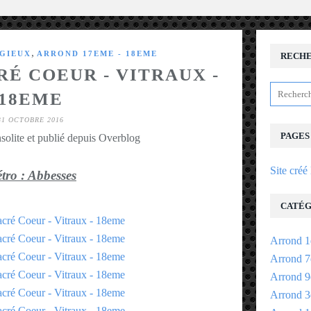
,
IGIEUX
ARROND 17EME - 18EME
RECH
RÉ COEUR - VITRAUX -
18EME
31 OCTOBRE 2016
PAGES
solite et publié depuis Overblog
Site créé
tro : Abbesses
CATÉG
Arrond 1
Arrond 7
Arrond 9
Arrond 3