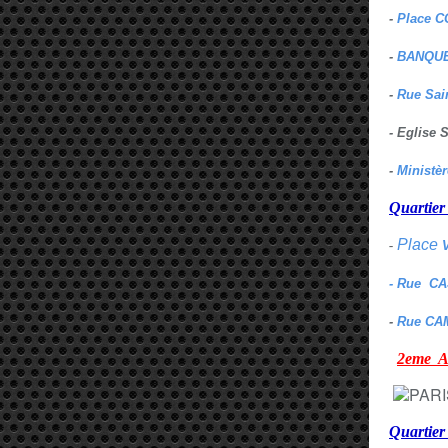
-
Place C
-
BANQUE
-
Rue Sai
- Eglise
-
Ministè
Quarti
Place
-
- Rue C
-
Rue CA
2eme
Quartie