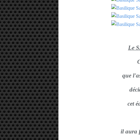
Le 
C
que l'a
déci
cet é
il aura 