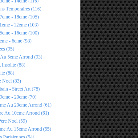
3eme - 14eme
(116)
ons Temporaires
(116)
7eme - 18eme
(105)
1eme - 12eme
(103)
5eme - 16eme
(100)
eme - 6eme
(98)
ees
(95)
 Au 5eme Arrond
(93)
Insolite
(88)
ite
(88)
e Noel
(83)
bain - Street Art
(78)
9eme - 20eme
(70)
eme Au 20eme Arrond
(61)
me Au 10eme Arrond
(61)
Pere Noel
(59)
eme Au 15eme Arrond
(55)
s Parisiennes
(54)