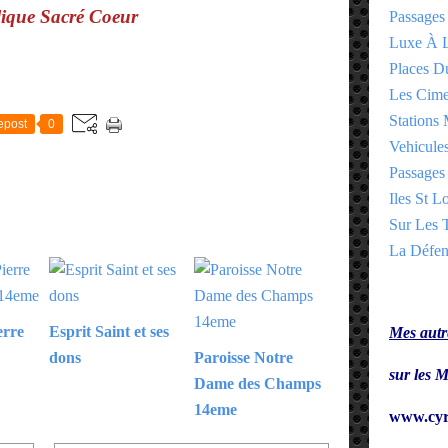
ique Sacré Coeur
Passages
Luxe À L
Places 
E
Les Cime
Stations 
epost
0
Vehicules
Passages 
Iles St Lo
Sur Les T
La Défen
erre
Esprit Saint et ses
Mes autre
dons
Paroisse Notre
sur le
Dame des Champs
14eme
www.cyr