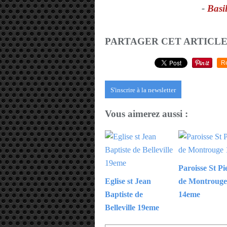
-
Basil
PARTAGER CET ARTICL
R
S'inscrire à la newsletter
Vous aimerez aussi :
Paroisse St Pi
Eglise st Jean
de Montrouge
Baptiste de
14eme
Belleville 19eme