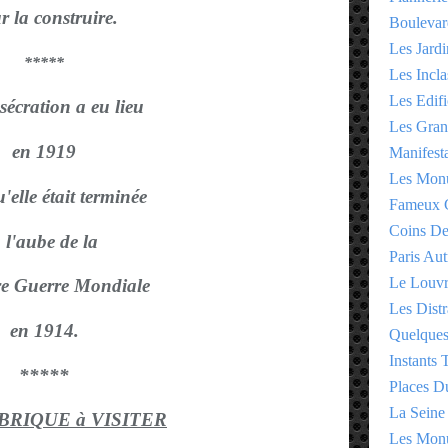
r la construire.
Boulevar
Les Jardi
*****
Les Incla
Les Edifi
écration a eu lieu
Les Gran
en 1919
Manifesta
Les Monu
'elle était terminée
Fameux 
Coins D
 l'aube de la
Paris Aut
Le Louv
re Guerre Mondiale
Les Distr
en 1914.
Quelques
Instants
*****
Places D
La Seine
UBRIQUE à VISITER
Les Monu