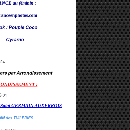
NCE au féminin
:
ranceenphotos.com
ok : Poupie Coco
rarno
iers par Arrondissement
RONDISSEMENT :
er Saint GERMAIN AUXERROI
S
DIN des TUILERIES