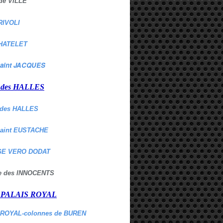
de VILLE
RIVOLI
HATELET
aint JACQUES
r des HALLES
des HALLES
Saint EUSTACHE
E VERO DODAT
ne des INNOCENTS
r PALAIS ROYAL
 ROYAL-colonnes de BUREN