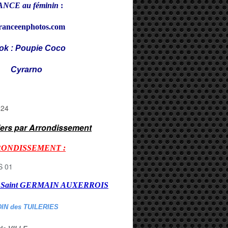
NCE au féminin
:
ranceenphotos.com
ok : Poupie Coco
rarno
iers par Arrondissement
RONDISSEMENT :
er Saint GERMAIN AUXERROI
S
DIN des TUILERIES