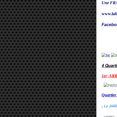
Une FRA
www.laf
Facebo
Cy
4 Quart
1er AR
Quarti
-
Le JAR