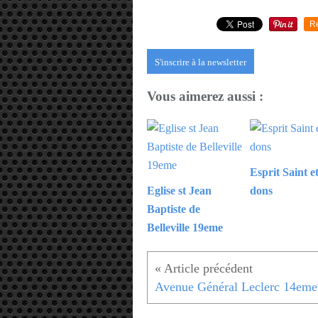
R
S'inscrire à la newsletter
Vous aimerez aussi :
Esprit Saint et
Eglise st Jean
dons
Baptiste de
Belleville 19eme
Avenue Général Leclerc 14eme