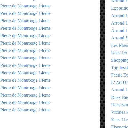
Arrond 1
Expositi
Arrond 1
Arrond 1
Arrond 1
Arrond 5
Les Mus
Rues 1er
Shopping 
Top Insol
Féerie D
L' Art Ur
Arrond 1
Rues 16
Rues 6e
Vitrines 
Rues 11
E
Flannerie