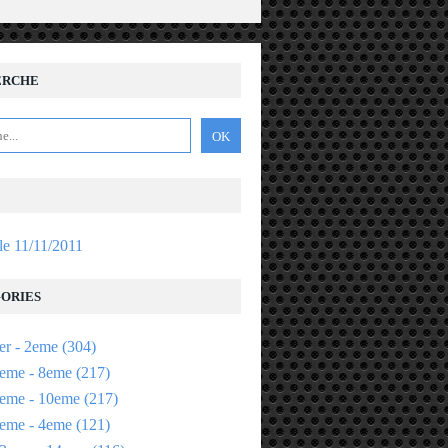
ERCHE
 le 11/11/2011
ORIES
er - 2eme
(304)
eme - 8eme
(217)
eme - 10eme
(217)
eme - 4eme
(121)