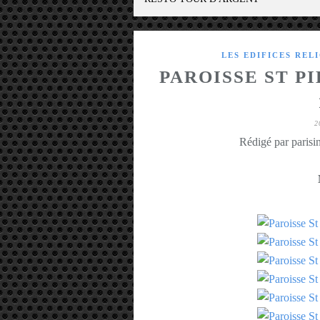
LES EDIFICES REL
PAROISSE ST 
2
Rédigé par parisin