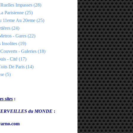
 Ruelles Impasses
(28)
a Parisienne
(25)
Du 11eme Au 20eme
(25)
tières
(24)
Metros - Gares
(22)
 Insolites
(19)
Couverts - Galeries
(18)
uis - Cité
(17)
oits De Paris
(14)
se
(5)
s sites
:
s MERVEILLES du MONDE
:
arno.com