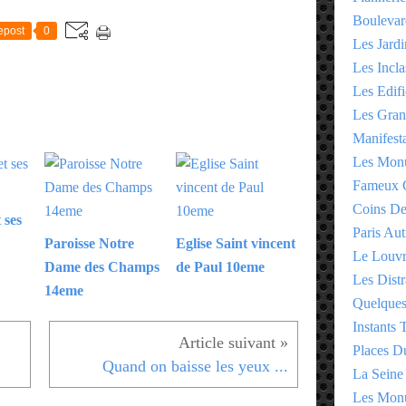
Boulevar
epost
0
Les Jardi
Les Incla
Les Edifi
Les Gran
Manifesta
Les Monu
Fameux 
Coins D
 ses
Paris Aut
Paroisse Notre
Eglise Saint vincent
Le Louv
Dame des Champs
de Paul 10eme
Les Distr
14eme
Quelques
Instants
Places D
Quand on baisse les yeux ...
La Seine
Les Monu