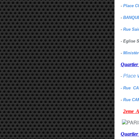
-
Place C
-
BANQUE
-
Rue Sai
- Eglise
-
Ministè
Quarti
Place
-
- Rue C
-
Rue CA
2eme
Quartie