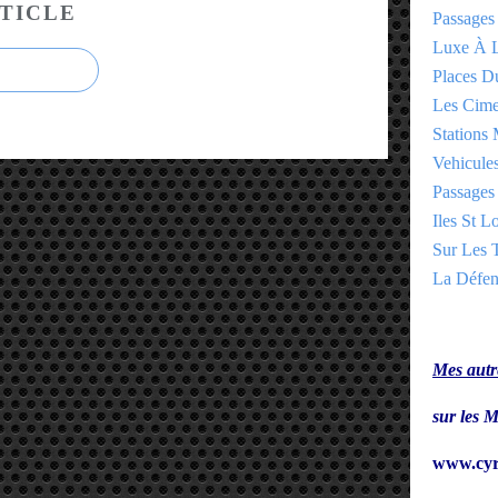
TICLE
Passages
Luxe À L
Places 
Les Cime
Stations 
Vehicules
Passages 
Iles St Lo
Sur Les T
La Défen
Mes autre
sur le
www.cyr