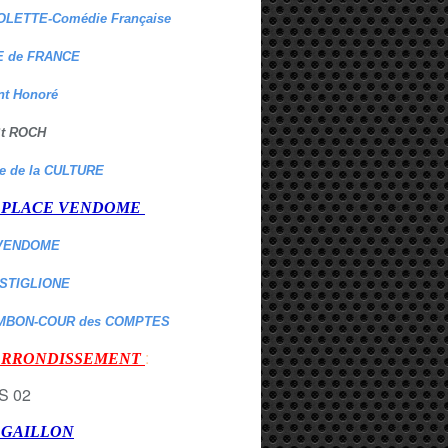
OLETTE-Comédie Française
 de FRANCE
nt Honoré
 St ROCH
re de la CULTURE
er PLACE VENDOME
VENDOME
ASTIGLIONE
MBON-COUR des COMPTES
:
 ARRONDISSEMENT
r GAILLON