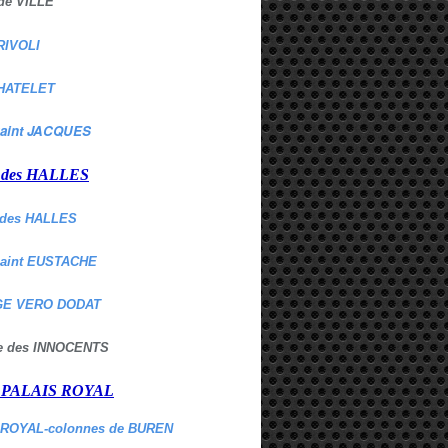
de VILLE
RIVOLI
HATELET
aint JACQUES
r des HALLES
des HALLES
Saint EUSTACHE
E VERO DODAT
ne des INNOCENTS
r PALAIS ROYAL
 ROYAL-colonnes de BUREN