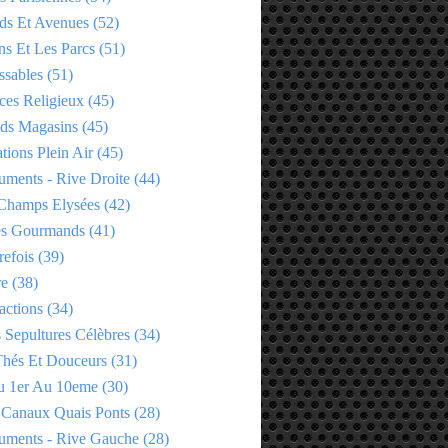
ds Et Avenues
(52)
ns Et Les Parcs
(51)
ssables
(51)
ces Religieux
(45)
ds Magasins
(45)
tions Plein Air
(45)
ments - Rive Droite
(44)
Champs Elysées
(42)
es Gourmands
(41)
refois
(39)
re
(38)
actions
(34)
 Sepultures Célèbres
(34)
 Thés Et Douceurs
(31)
u 1er Au 10eme
(30)
 Canaux Quais Ponts
(28)
ments - Rive Gauche
(28)