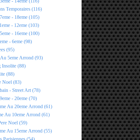
3eme - 14eme
(116)
ons Temporaires
(116)
7eme - 18eme
(105)
1eme - 12eme
(103)
5eme - 16eme
(100)
eme - 6eme
(98)
ees
(95)
 Au 5eme Arrond
(93)
Insolite
(88)
ite
(88)
e Noel
(83)
bain - Street Art
(78)
9eme - 20eme
(70)
eme Au 20eme Arrond
(61)
me Au 10eme Arrond
(61)
Pere Noel
(59)
eme Au 15eme Arrond
(55)
s Parisiennes
(54)