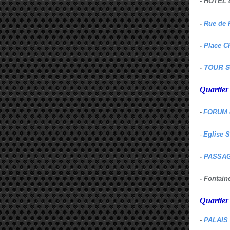
- HOTEL 
-
Rue de 
-
Place C
TOUR S
-
Quartie
-
FORUM 
-
Eglise 
-
PASSAG
- Fontai
Quartie
-
PALAIS