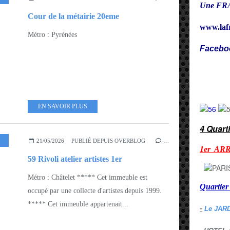
Une FRA
Cour de la métairie 20eme
www.laf
Métro : Pyrénées
Facebo
Cy
EN SAVOIR PLUS
4 Quart
,
ARROND 1ER - 2EME
21/05/2026
PUBLIÉ DEPUIS OVERBLOG
…
1er AR
59 Rivoli atelier artistes 1er
Métro : Châtelet ***** Cet immeuble est
Quarti
occupé par une collecte d'artistes depuis 1999.
***** Cet immeuble appartenait...
-
Le JAR