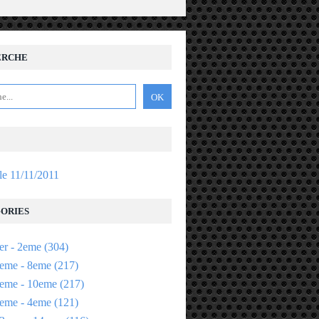
ERCHE
 le 11/11/2011
ORIES
er - 2eme
(304)
eme - 8eme
(217)
eme - 10eme
(217)
eme - 4eme
(121)