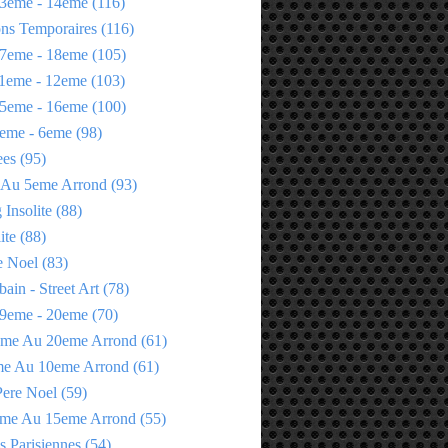
3eme - 14eme
(116)
ons Temporaires
(116)
7eme - 18eme
(105)
1eme - 12eme
(103)
5eme - 16eme
(100)
eme - 6eme
(98)
ees
(95)
 Au 5eme Arrond
(93)
Insolite
(88)
ite
(88)
e Noel
(83)
bain - Street Art
(78)
9eme - 20eme
(70)
eme Au 20eme Arrond
(61)
me Au 10eme Arrond
(61)
Pere Noel
(59)
eme Au 15eme Arrond
(55)
s Parisiennes
(54)