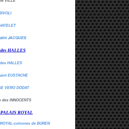
de VILLE
RIVOLI
HATELET
aint JACQUES
r des HALLES
des HALLES
Saint EUSTACHE
E VERO DODAT
ne des INNOCENTS
r PALAIS ROYAL
 ROYAL-colonnes de BUREN