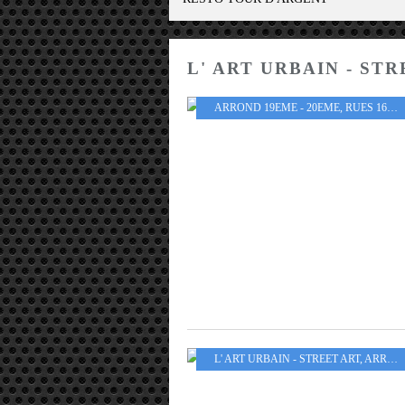
L' ART URBAIN - ST
ARROND 19EME - 20EME
,
RUES 16EME AU 20EME ARROND
L' ART URBAIN - STREET ART
,
ARROND 19EME - 20EME