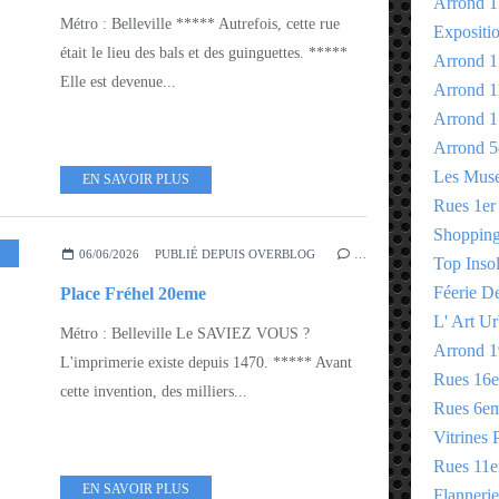
Arrond 1
Métro : Belleville ***** Autrefois, cette rue
Expositi
était le lieu des bals et des guinguettes. *****
Arrond 1
Elle est devenue...
Arrond 1
Arrond 1
Arrond 5
Les Mus
EN SAVOIR PLUS
Rues 1er
Shopping 
,
L' ART URBAIN - STREET ART
06/06/2026
PUBLIÉ DEPUIS OVERBLOG
…
Top Insol
Féerie D
Place Fréhel 20eme
L' Art Ur
Métro : Belleville Le SAVIEZ VOUS ?
Arrond 1
L'imprimerie existe depuis 1470. ***** Avant
Rues 16
cette invention, des milliers...
Rues 6e
Vitrines 
Rues 11
EN SAVOIR PLUS
Flannerie