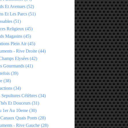
ds Et Avenues
(52)
ns Et Les Parcs
(51)
ssables
(51)
ces Religieux
(45)
ds Magasins
(45)
tions Plein Air
(45)
ments - Rive Droite
(44)
Champs Elysées
(42)
es Gourmands
(41)
refois
(39)
re
(38)
actions
(34)
 Sepultures Célèbres
(34)
 Thés Et Douceurs
(31)
u 1er Au 10eme
(30)
 Canaux Quais Ponts
(28)
ments - Rive Gauche
(28)