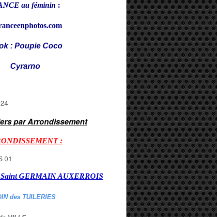
NCE au féminin
:
ranceenphotos.com
ok : Poupie Coco
rarno
iers par Arrondissement
RONDISSEMENT :
er Saint GERMAIN AUXERROI
S
DIN des TUILERIES