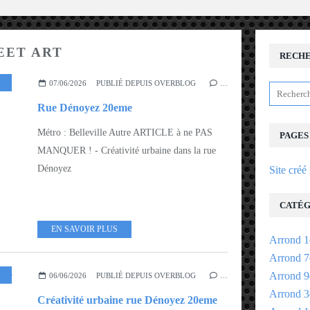
REET ART
RECH
,
L' ART URBAIN - STREET ART
07/06/2026
PUBLIÉ DEPUIS OVERBLOG
…
Rue Dénoyez 20eme
Métro : Belleville Autre ARTICLE à ne PAS
PAGES
MANQUER ! - Créativité urbaine dans la rue
Dénoyez
Site créé
CATÉG
EN SAVOIR PLUS
Arrond 1
Arrond 7
Arrond 9
06/06/2026
PUBLIÉ DEPUIS OVERBLOG
…
Arrond 3
Créativité urbaine rue Dénoyez 20eme