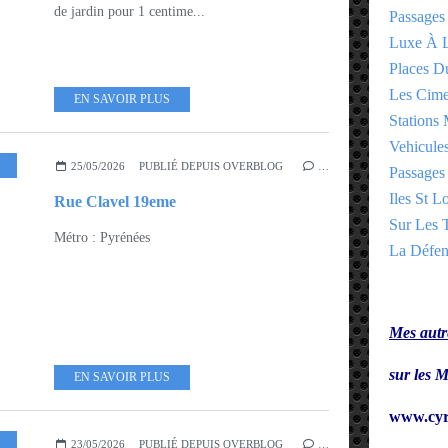
de jardin pour 1 centime...
Passages
Luxe À L
Places 
Les Cime
EN SAVOIR PLUS
Stations 
Vehicules
ART URBAIN - STREET ART
,
ARROND 19EME - 20EME
25/05/2026
PUBLIÉ DEPUIS OVERBLOG
…
Passages 
Iles St Lo
Rue Clavel 19eme
Sur Les T
Métro : Pyrénées
La Défen
Mes autre
sur le
EN SAVOIR PLUS
www.cyr
,
ARROND 19EME - 20EME
23/05/2026
PUBLIÉ DEPUIS OVERBLOG
…