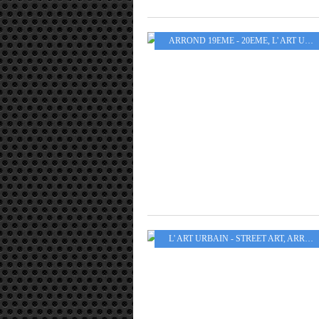
ARROND 19EME - 20EME
,
L' ART URBAIN - STREET ART
L' ART URBAIN - STREET ART
,
ARROND 1ER - 2EME