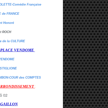
OLETTE-Comédie Française
 de FRANCE
nt Honoré
 St ROCH
re de la CULTURE
er PLACE VENDOME
VENDOME
ASTIGLIONE
MBON-COUR des COMPTES
:
 ARRONDISSEMENT
r GAILLON