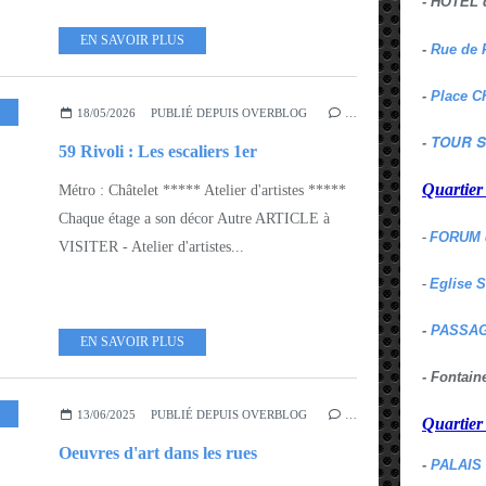
- HOTEL 
EN SAVOIR PLUS
-
Rue de 
-
Place C
L' ART URBAIN - STREET ART
18/05/2026
PUBLIÉ DEPUIS OVERBLOG
…
TOUR S
-
59 Rivoli : Les escaliers 1er
Quartie
Métro : Châtelet ***** Atelier d'artistes *****
Chaque étage a son décor Autre ARTICLE à
-
FORUM 
VISITER - Atelier d'artistes...
-
Eglise 
-
PASSAG
EN SAVOIR PLUS
- Fontai
13/06/2025
PUBLIÉ DEPUIS OVERBLOG
…
Quartie
Oeuvres d'art dans les rues
-
PALAIS