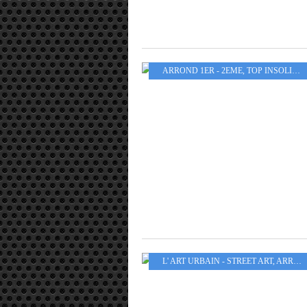
ARROND 1ER - 2EME
,
TOP INSOLITE
,
L' ART URBAIN - STREET ART
,
ARROND 1ER - 2EME