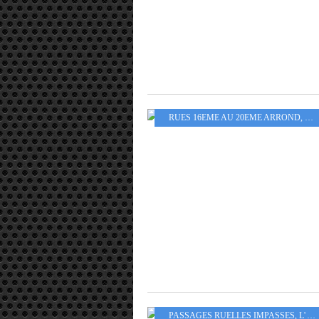
RUES 16EME AU 20EME ARROND
,
L' 
PASSAGES RUELLES IMPASSES
,
L' ART URBAIN - STREET ART