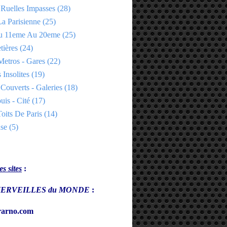
 Ruelles Impasses
(28)
a Parisienne
(25)
Du 11eme Au 20eme
(25)
tières
(24)
Metros - Gares
(22)
 Insolites
(19)
Couverts - Galeries
(18)
uis - Cité
(17)
oits De Paris
(14)
se
(5)
s sites
:
s MERVEILLES du MONDE
:
arno.com