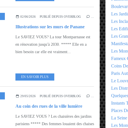
Boulevar
Les Jardi
02/06/2026
PUBLIÉ DEPUIS OVERBLOG
…
Les Incla
Illustrations sur les murs de Panane
Les Edifi
Les Gran
Le SAVIEZ VOUS? La tour Montparnasse est
Manifesta
en rénovation jusqu'à 2030. ***** Elle en a
Les Monu
bien besoin car elle est vraiment...
Fameux 
Coins D
Paris Aut
EN SAVOIR PLUS
Le Louv
Les Distr
Quelques
29/05/2026
PUBLIÉ DEPUIS OVERBLOG
…
Instants
Au coin des rues de la ville lumière
Places D
Le SAVIEZ VOUS ? Les chaisières des jardins
La Seine
parisiens ***** Des femmes louaient des chaises
Les Monu