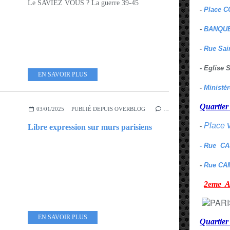
Le SAVIEZ VOUS ? La guerre 39-45
-
Place C
-
BANQUE
-
Rue Sai
- Eglise
EN SAVOIR PLUS
-
Ministè
Quarti
03/01/2025
PUBLIÉ DEPUIS OVERBLOG
…
Place
-
Libre expression sur murs parisiens
- Rue C
-
Rue CA
2eme
EN SAVOIR PLUS
Quartie