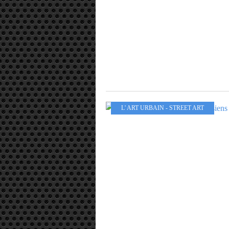
L' ART URBAIN - STREET ART