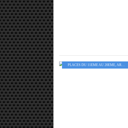
PLACES DU 11EME AU 20EME
,
ARROND 19EME - 20EME