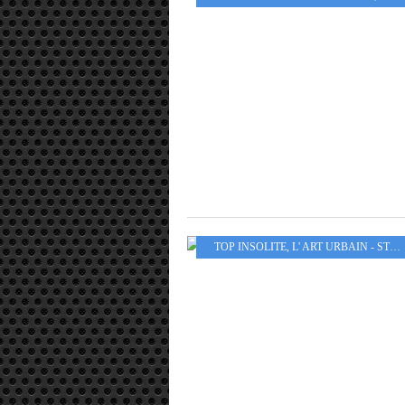
TOP INSOLITE
,
L' ART URBAIN - STREET ART