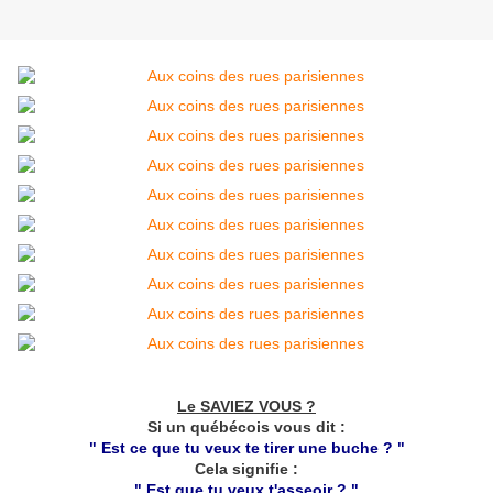
Le SAVIEZ VOUS ?
Si un québécois vous dit :
" Est ce que tu veux te tirer une buche ? "
Cela signifie :
" Est que tu veux t'asseoir ? "