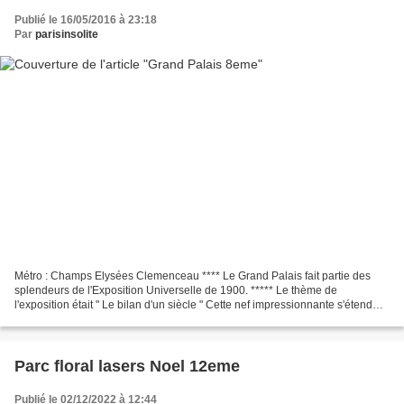
Publié le 16/05/2016 à 23:18
Par
parisinsolite
Métro : Champs Elysées Clemenceau **** Le Grand Palais fait partie des
splendeurs de l'Exposition Universelle de 1900. ***** Le thème de
l'exposition était " Le bilan d'un siècle " Cette nef impressionnante s'étend
sur 13 500 mètres carrés. ***** Elle...
Parc floral lasers Noel 12eme
Publié le 02/12/2022 à 12:44