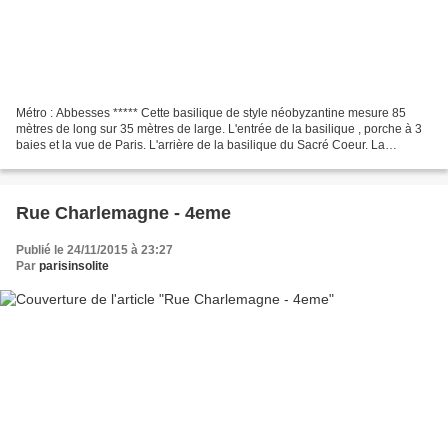
Métro : Abbesses ***** Cette basilique de style néobyzantine mesure 85
mètres de long sur 35 mètres de large. L'entrée de la basilique , porche à 3
baies et la vue de Paris. L'arrière de la basilique du Sacré Coeur. La
basilique du Sacré Coeur vintage. Le...
Rue Charlemagne - 4eme
Publié le 24/11/2015 à 23:27
Par
parisinsolite