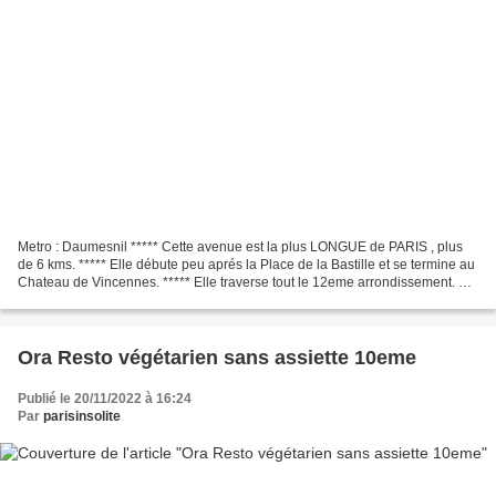
Metro : Daumesnil ***** Cette avenue est la plus LONGUE de PARIS , plus
de 6 kms. ***** Elle débute peu aprés la Place de la Bastille et se termine au
Chateau de Vincennes. ***** Elle traverse tout le 12eme arrondissement. Au
départ de la Porte Dorée....
Ora Resto végétarien sans assiette 10eme
Publié le 20/11/2022 à 16:24
Par
parisinsolite