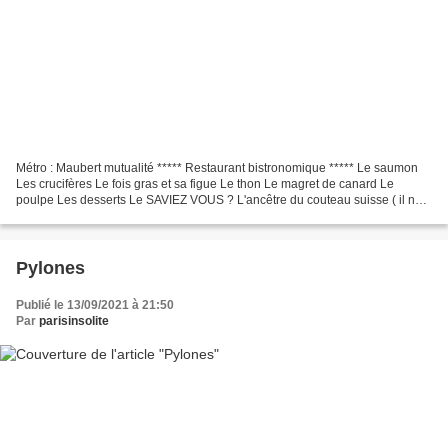
Métro : Maubert mutualité ***** Restaurant bistronomique ***** Le saumon
Les crucifères Le fois gras et sa figue Le thon Le magret de canard Le
poulpe Les desserts Le SAVIEZ VOUS ? L'ancêtre du couteau suisse ( il ne
s'appelait pas ainsi d'ailleurs) composé...
Pylones
Publié le 13/09/2021 à 21:50
Par
parisinsolite