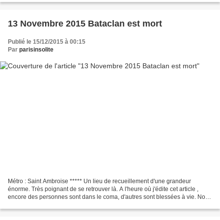
13 Novembre 2015 Bataclan est mort
Publié le 15/12/2015 à 00:15
Par
parisinsolite
Métro : Saint Ambroise ***** Un lieu de recueillement d'une grandeur
énorme. Très poignant de se retrouver là. A l'heure où j'édite cet article ,
encore des personnes sont dans le coma, d'autres sont blessées à vie. Nous
n'oublions pas toutes ces victimes...