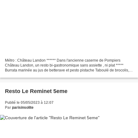
Métro : Château Landon ****** Dans l'ancienne caserne de Pompiers
Château Landon, un resto bi-gastronomique sans assiette , ni plat *****
Burrata marinée au jus de betterave et pesto pistache Taboulé de brocolis,
dattes et noix de cajou torréfiées Houmous...
Resto Le Reminet 5eme
Publié le 05/05/2023 à 12:07
Par
parisinsolite