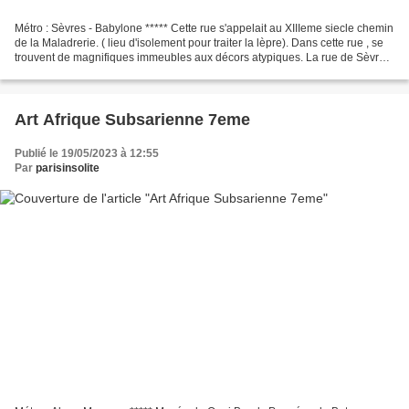
Métro : Sèvres - Babylone ***** Cette rue s'appelait au XIIIeme siecle chemin
de la Maladrerie. ( lieu d'isolement pour traiter la lèpre). Dans cette rue , se
trouvent de magnifiques immeubles aux décors atypiques. La rue de Sèvres
est également dans...
Art Afrique Subsarienne 7eme
Publié le 19/05/2023 à 12:55
Par
parisinsolite