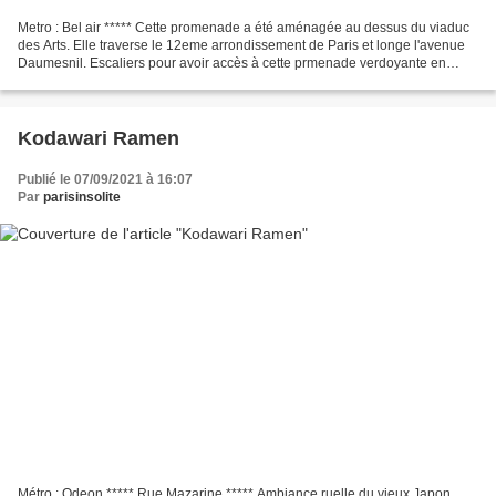
Metro : Bel air ***** Cette promenade a été aménagée au dessus du viaduc
des Arts. Elle traverse le 12eme arrondissement de Paris et longe l'avenue
Daumesnil. Escaliers pour avoir accès à cette prmenade verdoyante en
plein coeur de Paris, de la place...
Kodawari Ramen
Publié le 07/09/2021 à 16:07
Par
parisinsolite
Métro : Odeon ***** Rue Mazarine ***** Ambiance ruelle du vieux Japon