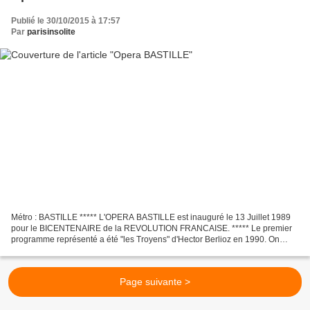
Publié le 30/10/2015 à 17:57
Par
parisinsolite
Métro : BASTILLE ***** L'OPERA BASTILLE est inauguré le 13 Juillet 1989
pour le BICENTENAIRE de la REVOLUTION FRANCAISE. ***** Le premier
programme représenté a été "les Troyens" d'Hector Berlioz en 1990. On
honorait ainsi le grand compositeur qui avait...
Page suivante >