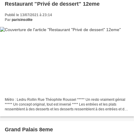
Restaurant "Privé de dessert" 12eme
Publié le 13/07/2021 à 23:14
Par
parisinsolite
Métro : Ledru Rollin Rue Théophile Roussel ***** Un resto vraiment génial
***** Un concept original, tout est inversé **** Les entrées et les plats
ressemblent à des desserts et les desserts ressemblent à des entrées et des
plats. GAUFRE focaccia, pissaladière SAINT...
Grand Palais 8eme