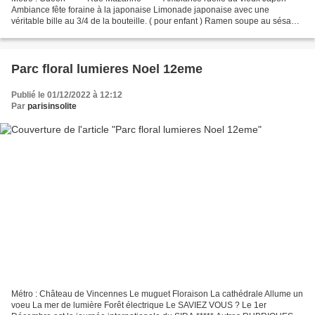
Ambiance fête foraine à la japonaise Limonade japonaise avec une
véritable bille au 3/4 de la bouteille. ( pour enfant ) Ramen soupe au sésame
noir, ail, gingembre, porc Ramen bouillon...
Parc floral lumieres Noel 12eme
Publié le 01/12/2022 à 12:12
Par
parisinsolite
Métro : Château de Vincennes Le muguet Floraison La cathédrale Allume un
voeu La mer de lumière Forêt électrique Le SAVIEZ VOUS ? Le 1er