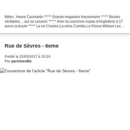
Métro : Havre Caumartin ***** Grands magasins Haussmann ***** Boules
véritables ... qui se cassent. ***** Avec la couronne royale d'Angleterre à 17
euros la boule ***** Le roi Charles La reine Camilla Le Prince William Les
vacances au ski La télécabine Sans...
Rue de Sèvres - 6eme
Publié le 22/05/2017 à 10:24
Par
parisinsolite