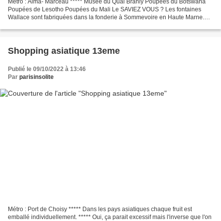
Métro : Alma- Marceau ***** Musée du Quai Branly Poupées du Botswana
Poupées de Lesotho Poupées du Mali Le SAVIEZ VOUS ? Les fontaines
Wallace sont fabriquées dans la fonderie à Sommevoire en Haute Marne.
***** Cet élément urbain raffiné parisien est...
Shopping asiatique 13eme
Publié le 09/10/2022 à 13:46
Par
parisinsolite
Métro : Port de Choisy ***** Dans les pays asiatiques chaque fruit est
emballé individuellement. ***** Oui, ça parait excessif mais l'inverse que l'on