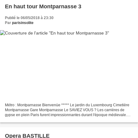
En haut tour Montparnasse 3
Publié le 06/05/2018 à 23:30
Par
parisinsolite
Métro : Montparnasse Bienvenüe ***** Le jardin du Luxembourg Cimetière
Montparnasse Gare Montparnasse Le SAVIEZ VOUS ? Les carrières de
gypse en plein Paris furent impressionnantes durant l'époque médievale.
***** Le gypse permet de fabriquer du plâtre....
Opera BASTILLE