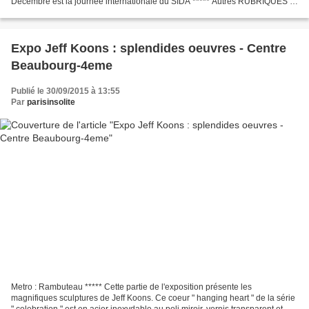
Décembre est la journée internationale du SIDA ***** Autres RUBRIQUES à
VISITER - Parc floral , lasers de Noel 2022...
Expo Jeff Koons : splendides oeuvres - Centre
Beaubourg-4eme
Publié le 30/09/2015 à 13:55
Par
parisinsolite
Metro : Rambuteau ***** Cette partie de l'exposition présente les
magnifiques sculptures de Jeff Koons. Ce coeur " hanging heart " de la série
" celebration " est en acier inoxydable au poli miroir, vernis transparent et