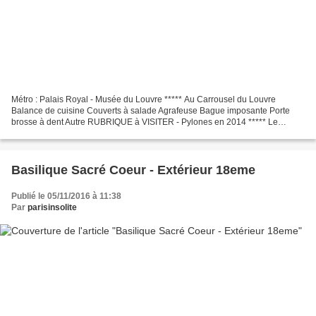
Métro : Palais Royal - Musée du Louvre ***** Au Carrousel du Louvre
Balance de cuisine Couverts à salade Agrafeuse Bague imposante Porte
brosse à dent Autre RUBRIQUE à VISITER - Pylones en 2014 ***** Le
SAVIEZ VOUS ? L'amande est le symbole de la fertilité...
Basilique Sacré Coeur - Extérieur 18eme
Publié le 05/11/2016 à 11:38
Par
parisinsolite