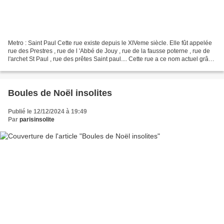
Metro : Saint Paul Cette rue existe depuis le XIVeme siècle. Elle fût appelée
rue des Prestres , rue de l 'Abbé de Jouy , rue de la fausse poterne , rue de
l'archet St Paul , rue des prêtes Saint paul.... Cette rue a ce nom actuel grâce
à ce lycée appelé...
Boules de Noël insolites
Publié le 12/12/2024 à 19:49
Par
parisinsolite