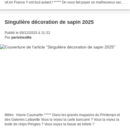
vit en France Y est tout autant ! ***** On vous fait payer un malheureux sac
en papier ( qui peut facilement...
Singulière décoration de sapin 2025
Publié le 09/12/2025 à 11:32
Par
parisinsolite
Métro : Havre Caumartin ***** Dans les grands magasins du Printemps et
des Galeries Lafayette Vous la voyez la carte bancaire ? Vous la voyez la
boite de chips Pringles ? Vous voyez la liasse de billets ?