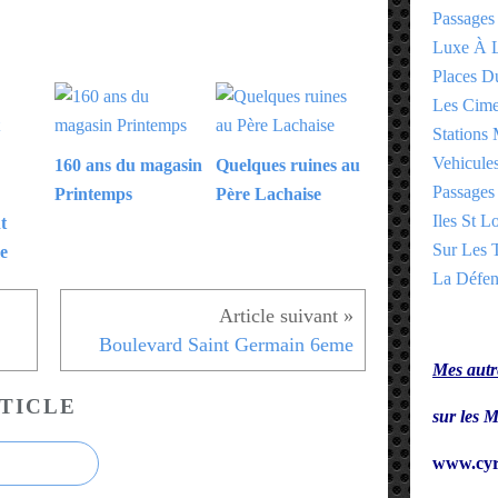
Passages
Luxe À L
Places 
Les Cime
Stations 
Vehicules
160 ans du magasin
Quelques ruines au
Passages 
Printemps
Père Lachaise
Iles St Lo
t
Sur Les T
e
La Défen
Boulevard Saint Germain 6eme
Mes autre
TICLE
sur le
www.cyr