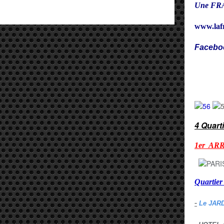
Une FRA
www.laf
Facebo
Cy
4 Quart
1er AR
Quarti
-
Le JAR