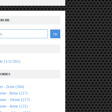
ERCHE
 le 11/11/2011
ORIES
er - 2eme
(304)
eme - 8eme
(217)
eme - 10eme
(217)
eme - 4eme
(121)