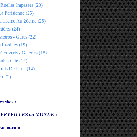
 Ruelles Impasses
(28)
a Parisienne
(25)
Du 11eme Au 20eme
(25)
tières
(24)
Metros - Gares
(22)
 Insolites
(19)
Couverts - Galeries
(18)
uis - Cité
(17)
oits De Paris
(14)
se
(5)
s sites
:
s MERVEILLES du MONDE
:
arno.com