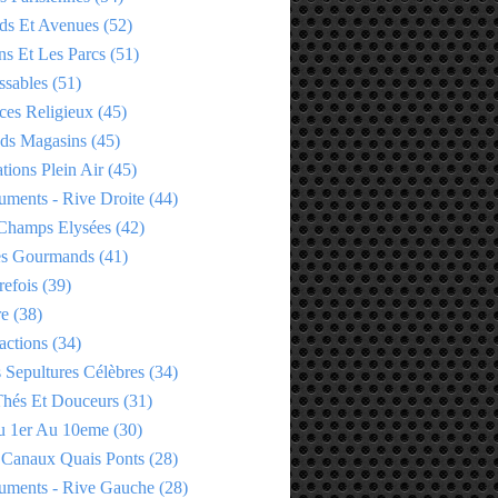
ds Et Avenues
(52)
ns Et Les Parcs
(51)
ssables
(51)
ces Religieux
(45)
ds Magasins
(45)
tions Plein Air
(45)
ments - Rive Droite
(44)
Champs Elysées
(42)
es Gourmands
(41)
refois
(39)
re
(38)
actions
(34)
 Sepultures Célèbres
(34)
 Thés Et Douceurs
(31)
u 1er Au 10eme
(30)
 Canaux Quais Ponts
(28)
ments - Rive Gauche
(28)