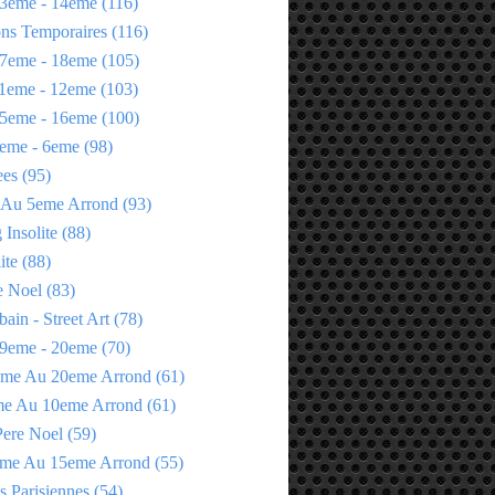
3eme - 14eme
(116)
ons Temporaires
(116)
7eme - 18eme
(105)
1eme - 12eme
(103)
5eme - 16eme
(100)
eme - 6eme
(98)
ees
(95)
 Au 5eme Arrond
(93)
Insolite
(88)
ite
(88)
e Noel
(83)
bain - Street Art
(78)
9eme - 20eme
(70)
eme Au 20eme Arrond
(61)
me Au 10eme Arrond
(61)
Pere Noel
(59)
eme Au 15eme Arrond
(55)
s Parisiennes
(54)