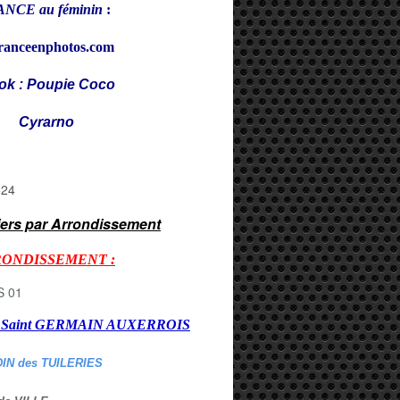
NCE au féminin
:
ranceenphotos.com
ok : Poupie Coco
rarno
iers par Arrondissement
RONDISSEMENT :
er Saint GERMAIN AUXERROI
S
DIN des TUILERIES