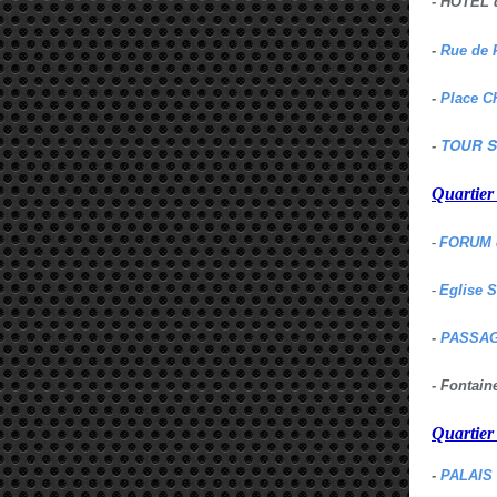
- HOTEL 
-
Rue de 
-
Place C
TOUR S
-
Quartie
-
FORUM 
-
Eglise 
-
PASSAG
- Fontai
Quartie
-
PALAIS