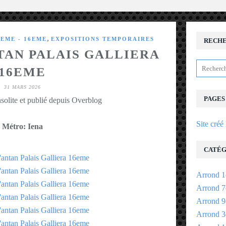
,
EME - 16EME
EXPOSITIONS TEMPORAIRES
RECH
TAN PALAIS GALLIERA
16EME
31 MARS 2026
PAGES
solite et publié depuis Overblog
Site créé
Métro: Iena
CATÉG
Arrond 1
Arrond 7
Arrond 9
Arrond 3