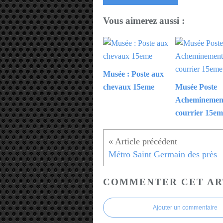
Vous aimerez aussi :
Musée : Poste aux
chevaux 15eme
Musée Poste
Acheminemen
courrier 15em
Métro Saint Germain des près
COMMENTER CET AR
Ajouter un commentaire