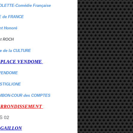
OLETTE-Comédie Française
 de FRANCE
nt Honoré
 St ROCH
re de la CULTURE
er PLACE VENDOME
VENDOME
ASTIGLIONE
MBON-COUR des COMPTES
:
 ARRONDISSEMENT
r GAILLON