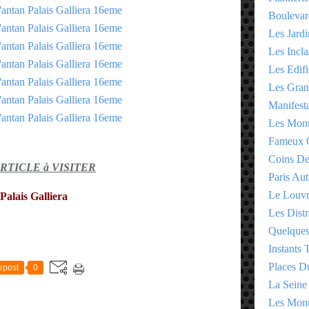
Boulevar
Les Jardi
Les Incla
Les Edifi
Les Gran
Manifesta
Les Monu
Fameux 
Coins D
ARTICLE à VISITER
Paris Aut
Le Louv
Palais Galliera
Les Distr
Quelques
E
Instants
Places D
epost
0
La Seine
Les Monu