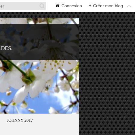
Connexion
+
Créer mon blog
ADES.
JOHNNY 2017