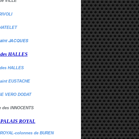
de VILLE
RIVOLI
HATELET
aint JACQUES
r des HALLES
des HALLES
Saint EUSTACHE
E VERO DODAT
ne des INNOCENTS
r PALAIS ROYAL
 ROYAL-colonnes de BUREN