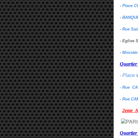
-
Place C
-
BANQUE
-
Rue Sai
- Eglise
-
Ministè
Quarti
Place
-
- Rue C
-
Rue CA
2eme
Quartie