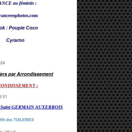
NCE au féminin
:
ranceenphotos.com
ok : Poupie Coco
rarno
iers par Arrondissement
RONDISSEMENT :
er Saint GERMAIN AUXERROI
S
DIN des TUILERIES