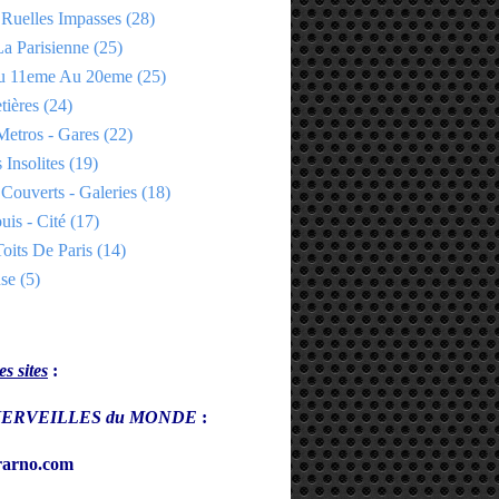
 Ruelles Impasses
(28)
a Parisienne
(25)
Du 11eme Au 20eme
(25)
tières
(24)
Metros - Gares
(22)
 Insolites
(19)
Couverts - Galeries
(18)
uis - Cité
(17)
oits De Paris
(14)
se
(5)
s sites
:
s MERVEILLES du MONDE
:
arno.com