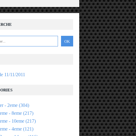
ERCHE
 le 11/11/2011
ORIES
er - 2eme
(304)
eme - 8eme
(217)
eme - 10eme
(217)
eme - 4eme
(121)