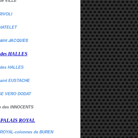
de VILLE
RIVOLI
HATELET
aint JACQUES
r des HALLES
des HALLES
Saint EUSTACHE
E VERO DODAT
ne des INNOCENTS
r PALAIS ROYAL
 ROYAL-colonnes de BUREN