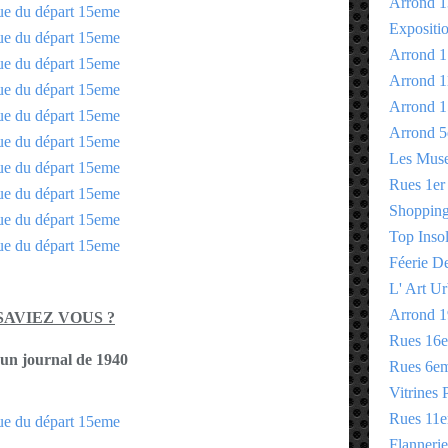
Arrond 1
Expositi
Arrond 1
Arrond 1
Arrond 1
Arrond 5
Les Mus
Rues 1er
Shopping 
Top Insol
Féerie D
L' Art Ur
Arrond 1
SAVIEZ VOUS ?
Rues 16
un journal de 1940
Rues 6e
Vitrines 
Rues 11
Flannerie