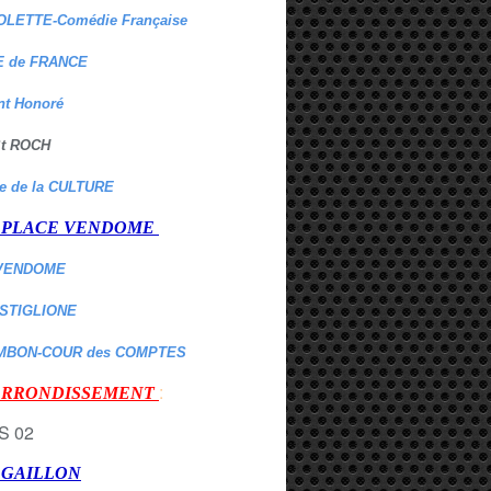
OLETTE-Comédie Française
 de FRANCE
nt Honoré
 St ROCH
re de la CULTURE
er PLACE VENDOME
VENDOME
ASTIGLIONE
MBON-COUR des COMPTES
:
 ARRONDISSEMENT
r GAILLON