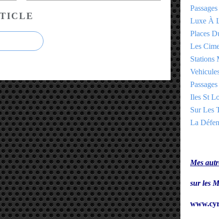
Passages
TICLE
Luxe À L
Places 
Les Cime
Stations 
Vehicules
Passages 
Iles St Lo
Sur Les T
La Défen
Mes autre
sur le
www.cyr