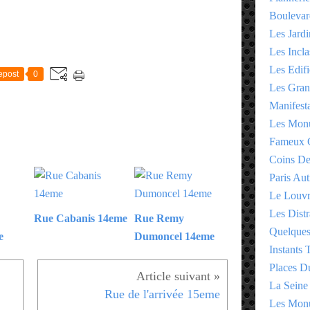
Boulevar
Les Jardi
E
Les Incla
Les Edifi
epost
0
Les Gran
Manifesta
Les Monu
Fameux 
Coins D
Paris Aut
Le Louv
Les Distr
Rue Cabanis 14eme
Rue Remy
Quelques
e
Dumoncel 14eme
Instants
Places D
La Seine
Rue de l'arrivée 15eme
Les Monu