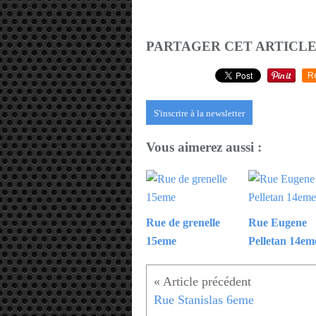
PARTAGER CET ARTICL
R
S'inscrire à la newsletter
Vous aimerez aussi :
Rue de grenelle
Rue Eugene
15eme
Pelletan 14em
Rue Stanislas 6eme