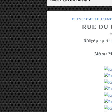
RUES 11EME AU 15EM
RUE DU
2
Rédigé par parisin
Métro : M