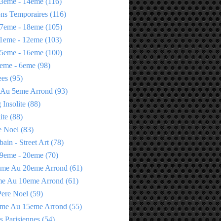
3eme - 14eme
(116)
ons Temporaires
(116)
7eme - 18eme
(105)
1eme - 12eme
(103)
5eme - 16eme
(100)
eme - 6eme
(98)
ees
(95)
 Au 5eme Arrond
(93)
Insolite
(88)
ite
(88)
e Noel
(83)
bain - Street Art
(78)
9eme - 20eme
(70)
eme Au 20eme Arrond
(61)
me Au 10eme Arrond
(61)
Pere Noel
(59)
eme Au 15eme Arrond
(55)
s Parisiennes
(54)