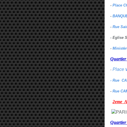
-
Place C
-
BANQUE
-
Rue Sai
- Eglise
-
Ministè
Quarti
Place
-
- Rue C
-
Rue CA
2eme
Quartie