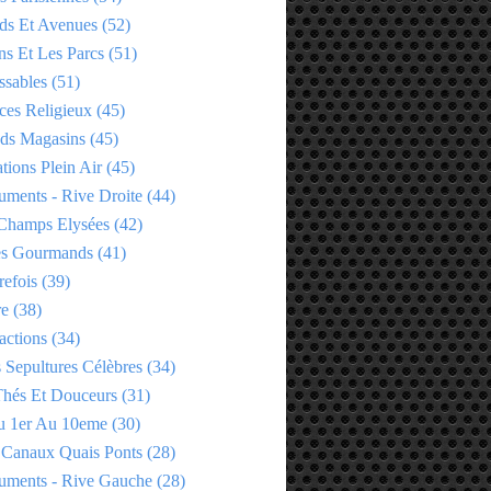
ds Et Avenues
(52)
ns Et Les Parcs
(51)
ssables
(51)
ces Religieux
(45)
ds Magasins
(45)
tions Plein Air
(45)
ments - Rive Droite
(44)
Champs Elysées
(42)
es Gourmands
(41)
refois
(39)
re
(38)
actions
(34)
 Sepultures Célèbres
(34)
 Thés Et Douceurs
(31)
u 1er Au 10eme
(30)
 Canaux Quais Ponts
(28)
ments - Rive Gauche
(28)