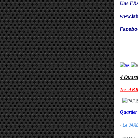
Une FRA
www.laf
Facebo
Cy
4 Quart
1er AR
Quarti
-
Le JAR