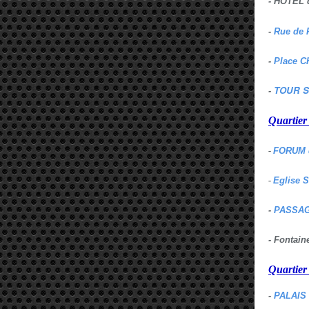
- HOTEL 
-
Rue de 
-
Place C
TOUR S
-
Quartie
-
FORUM 
-
Eglise 
-
PASSAG
- Fontai
Quartie
-
PALAIS