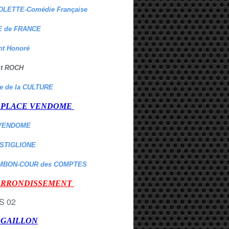
OLETTE-Comédie Française
 de FRANCE
nt Honoré
 St ROCH
re de la CULTURE
er PLACE VENDOME
VENDOME
ASTIGLIONE
MBON-COUR des COMPTES
:
 ARRONDISSEMENT
r GAILLON