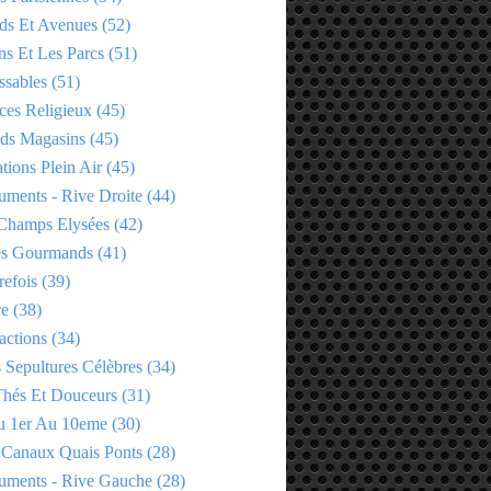
ds Et Avenues
(52)
ns Et Les Parcs
(51)
ssables
(51)
ces Religieux
(45)
ds Magasins
(45)
tions Plein Air
(45)
ments - Rive Droite
(44)
Champs Elysées
(42)
es Gourmands
(41)
refois
(39)
re
(38)
actions
(34)
 Sepultures Célèbres
(34)
 Thés Et Douceurs
(31)
u 1er Au 10eme
(30)
 Canaux Quais Ponts
(28)
ments - Rive Gauche
(28)