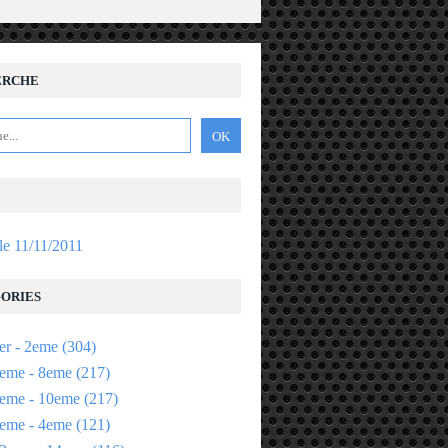
ERCHE
 le 11/11/2011
ORIES
er - 2eme
(304)
eme - 8eme
(217)
eme - 10eme
(217)
eme - 4eme
(121)