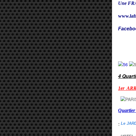
Une FRA
www.laf
Facebo
Cy
4 Quart
1er AR
Quarti
-
Le JAR