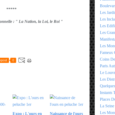
Boulevar
*****
Les Jardi
Les Incla
nnelle : " La Nation, la Loi, le Roi "
Les Edifi
Les Gran
Manifesta
Les Monu
E
Fameux 
Coins D
epost
0
Paris Aut
Le Louv
Les Distr
Quelques
Instants
Places D
La Seine
Les Monu
Expo : L'ours en
Naissance de l'ours