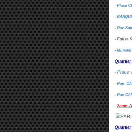
-
Place C
-
BANQUE
-
Rue Sai
- Eglise
-
Ministè
Quarti
Place
-
- Rue C
-
Rue CA
2eme
Quartie