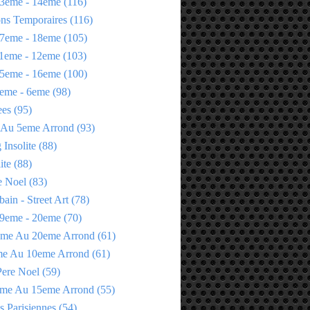
3eme - 14eme
(116)
ons Temporaires
(116)
7eme - 18eme
(105)
1eme - 12eme
(103)
5eme - 16eme
(100)
eme - 6eme
(98)
ees
(95)
 Au 5eme Arrond
(93)
Insolite
(88)
ite
(88)
e Noel
(83)
bain - Street Art
(78)
9eme - 20eme
(70)
eme Au 20eme Arrond
(61)
me Au 10eme Arrond
(61)
Pere Noel
(59)
eme Au 15eme Arrond
(55)
s Parisiennes
(54)