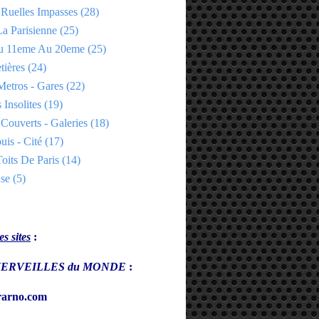
 Ruelles Impasses
(28)
a Parisienne
(25)
Du 11eme Au 20eme
(25)
tières
(24)
Metros - Gares
(22)
 Insolites
(19)
Couverts - Galeries
(18)
uis - Cité
(17)
oits De Paris
(14)
se
(5)
s sites
:
s MERVEILLES du MONDE
:
arno.com