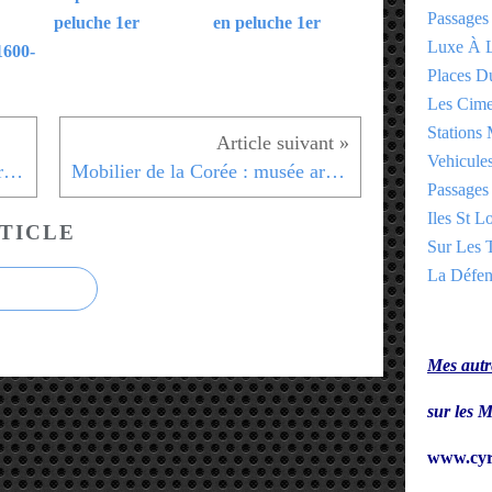
Passages
peluche 1er
en peluche 1er
Luxe À L
1600-
Places 
Les Cime
Stations 
Vehicules
Corée - Laque Musée arts décoratifs - 1er
Mobilier de la Corée : musée arts décoratifs - 1er
Passages 
Iles St Lo
TICLE
Sur Les T
La Défen
Mes autre
sur le
www.cyr