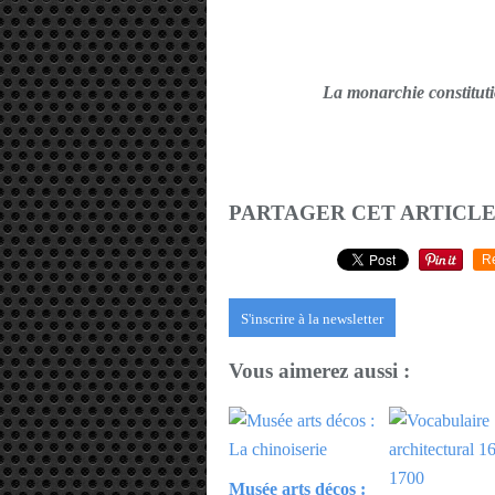
La monarchie constitutio
PARTAGER CET ARTICL
R
S'inscrire à la newsletter
Vous aimerez aussi :
Musée arts décos :