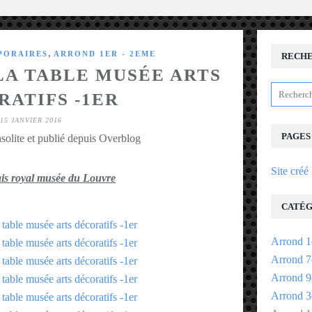
,
PORAIRES
ARROND 1ER - 2EME
RECH
LA TABLE MUSÉE ARTS
RATIFS -1ER
15 JANVIER 2016
PAGES
solite et publié depuis Overblog
Site créé
ais royal musée du Louvre
CATÉG
Arrond 1
Arrond 7
Arrond 9
Arrond 3