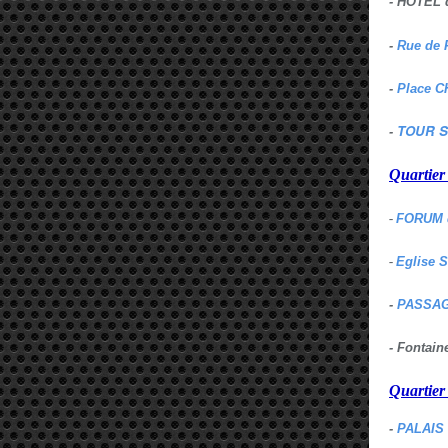
- HOTEL 
-
Rue de 
-
Place C
TOUR S
-
Quartie
-
FORUM 
-
Eglise 
-
PASSAG
- Fontai
Quartie
-
PALAIS