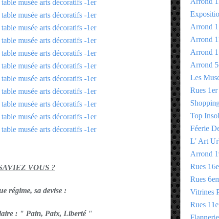
Arrond 1
Expositi
Arrond 1
Arrond 1
Arrond 1
Arrond 5
Les Mus
Rues 1er
Shopping 
Top Insol
Féerie D
L' Art Ur
Arrond 1
Rues 16
 SAVIEZ VOUS ?
Rues 6e
e régime, sa devise :
Vitrines 
Rues 11
ire : " Pain, Paix, Liberté "
Flannerie