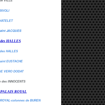
de VILLE
RIVOLI
HATELET
aint JACQUES
r des HALLES
des HALLES
Saint EUSTACHE
E VERO DODAT
ne des INNOCENTS
r PALAIS ROYAL
 ROYAL-colonnes de BUREN