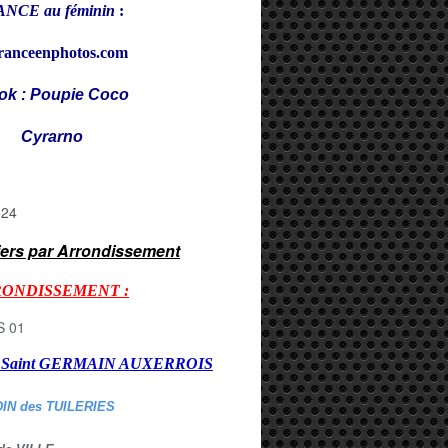
NCE au féminin
:
ranceenphotos.com
ok : Poupie Coco
rarno
iers par Arrondissement
RONDISSEMENT :
er Saint GERMAIN AUXERROI
S
DIN des TUILERIES