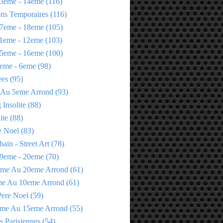
3eme - 14eme
(116)
ons Temporaires
(116)
7eme - 18eme
(105)
1eme - 12eme
(103)
5eme - 16eme
(100)
eme - 6eme
(98)
ees
(95)
 Au 5eme Arrond
(93)
Insolite
(88)
ite
(88)
e Noel
(83)
bain - Street Art
(78)
9eme - 20eme
(70)
eme Au 20eme Arrond
(61)
me Au 10eme Arrond
(61)
Pere Noel
(59)
eme Au 15eme Arrond
(55)
s Parisiennes
(54)