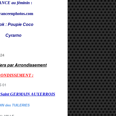
NCE au féminin
:
ranceenphotos.com
ok : Poupie Coco
rarno
iers par Arrondissement
RONDISSEMENT :
er Saint GERMAIN AUXERROI
S
DIN des TUILERIES