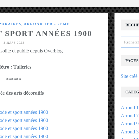
,
PORAIRES
ARROND 1ER - 2EME
RECH
 SPORT ANNÉES 1900
4 MARS 2024
solite et publié depuis Overblog
PAGES
étro : Tuileries
Site créé
******
CATÉG
e des arts décoratifs
Arrond 1
Arrond 7
Arrond 9
Arrond 3