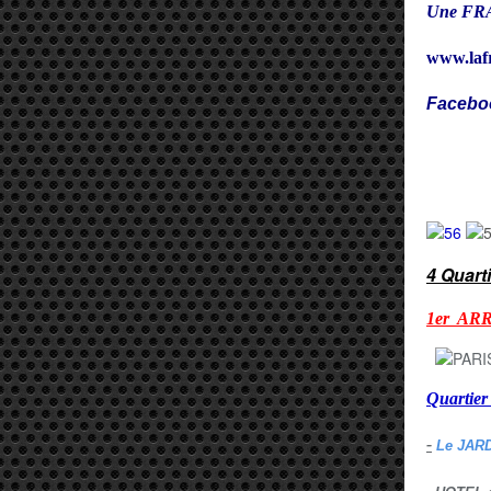
Une FRA
www.laf
Facebo
Cy
4 Quart
1er AR
Quarti
-
Le JAR