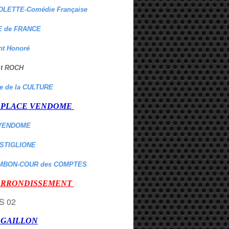
OLETTE-Comédie Française
 de FRANCE
nt Honoré
 St ROCH
re de la CULTURE
er PLACE VENDOME
VENDOME
ASTIGLIONE
MBON-COUR des COMPTES
:
 ARRONDISSEMENT
r GAILLON