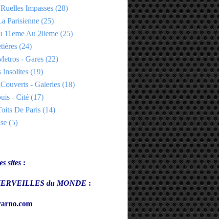
 Ruelles Impasses
(28)
a Parisienne
(25)
Du 11eme Au 20eme
(25)
tières
(24)
Metros - Gares
(22)
 Insolites
(19)
Couverts - Galeries
(18)
uis - Cité
(17)
oits De Paris
(14)
se
(5)
s sites
:
s MERVEILLES du MONDE
:
arno.com