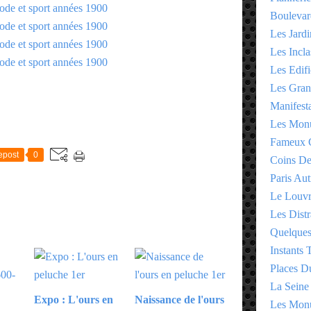
Boulevar
Les Jardi
Les Incla
Les Edifi
Les Gran
Manifesta
Les Monu
E
Fameux 
epost
0
Coins D
Paris Aut
Le Louv
Les Distr
Quelques
Instants
Places D
La Seine
Expo : L'ours en
Naissance de l'ours
Les Monu