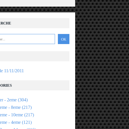
ERCHE
 le 11/11/2011
ORIES
er - 2eme
(304)
eme - 8eme
(217)
eme - 10eme
(217)
eme - 4eme
(121)