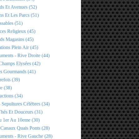
ds Et Avenues
(52)
ns Et Les Parcs
(51)
ssables
(51)
ces Religieux
(45)
ds Magasins
(45)
tions Plein Air
(45)
ments - Rive Droite
(44)
Champs Elysées
(42)
es Gourmands
(41)
refois
(39)
re
(38)
actions
(34)
 Sepultures Célèbres
(34)
 Thés Et Douceurs
(31)
u 1er Au 10eme
(30)
 Canaux Quais Ponts
(28)
ments - Rive Gauche
(28)