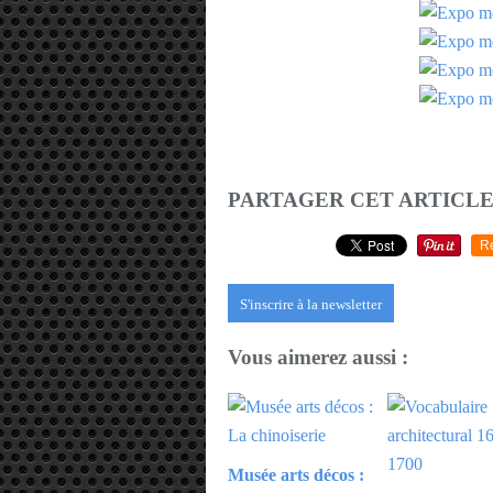
PARTAGER CET ARTICL
R
S'inscrire à la newsletter
Vous aimerez aussi :
Musée arts décos :