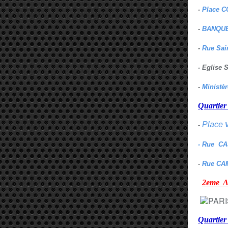
-
Place C
-
BANQUE
-
Rue Sai
- Eglise
-
Ministè
Quarti
Place
-
- Rue C
-
Rue CA
2eme
Quartie