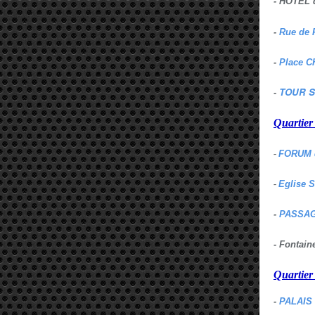
- HOTEL 
-
Rue de 
-
Place C
TOUR S
-
Quartie
-
FORUM 
-
Eglise 
-
PASSAG
- Fontai
Quartie
-
PALAIS