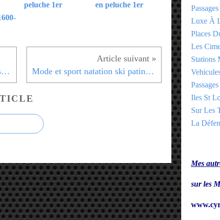
peluche 1er
en peluche 1er
Passages
1600-
Luxe À L
Places 
Les Cime
Stations 
Mode et sport Jeux Olympiques 1er
Mode et sport natation ski patinage 1er
Vehicules
Passages 
TICLE
Iles St Lo
Sur Les T
La Défen
Mes autre
sur le
www.cyr