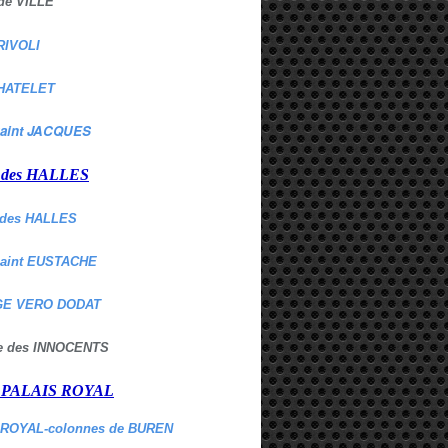
de VILLE
RIVOLI
HATELET
aint JACQUES
r des HALLES
des HALLES
Saint EUSTACHE
E VERO DODAT
ne des INNOCENTS
r PALAIS ROYAL
 ROYAL-colonnes de BUREN