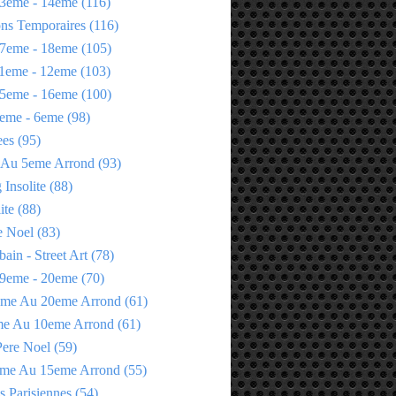
3eme - 14eme
(116)
ons Temporaires
(116)
7eme - 18eme
(105)
1eme - 12eme
(103)
5eme - 16eme
(100)
eme - 6eme
(98)
ees
(95)
 Au 5eme Arrond
(93)
Insolite
(88)
ite
(88)
e Noel
(83)
bain - Street Art
(78)
9eme - 20eme
(70)
eme Au 20eme Arrond
(61)
me Au 10eme Arrond
(61)
Pere Noel
(59)
eme Au 15eme Arrond
(55)
s Parisiennes
(54)