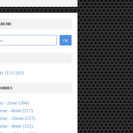
ERCHE
 le 11/11/2011
ORIES
er - 2eme
(304)
eme - 8eme
(217)
eme - 10eme
(217)
eme - 4eme
(121)