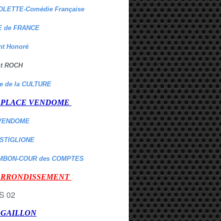
OLETTE-Comédie Française
 de FRANCE
nt Honoré
 St ROCH
re de la CULTURE
er PLACE VENDOME
VENDOME
ASTIGLIONE
MBON-COUR des COMPTES
:
 ARRONDISSEMENT
r GAILLON