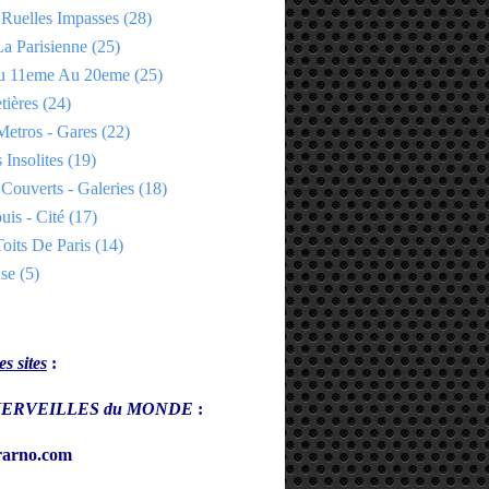
 Ruelles Impasses
(28)
a Parisienne
(25)
Du 11eme Au 20eme
(25)
tières
(24)
Metros - Gares
(22)
 Insolites
(19)
Couverts - Galeries
(18)
uis - Cité
(17)
oits De Paris
(14)
se
(5)
s sites
:
s MERVEILLES du MONDE
:
arno.com