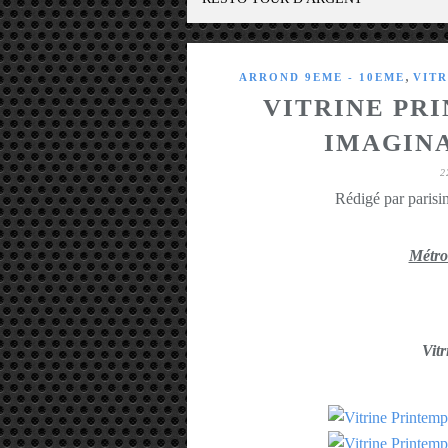
,
ARROND 9EME - 10EME
VITR
VITRINE PR
IMAGINA
2
Rédigé par parisin
Métro
Vitr