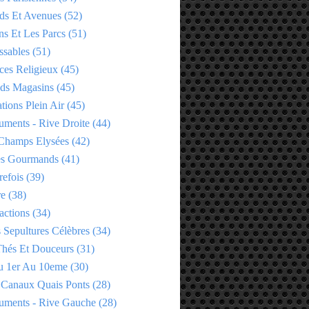
ds Et Avenues
(52)
ns Et Les Parcs
(51)
ssables
(51)
ces Religieux
(45)
ds Magasins
(45)
tions Plein Air
(45)
ments - Rive Droite
(44)
Champs Elysées
(42)
es Gourmands
(41)
refois
(39)
re
(38)
actions
(34)
 Sepultures Célèbres
(34)
 Thés Et Douceurs
(31)
u 1er Au 10eme
(30)
 Canaux Quais Ponts
(28)
ments - Rive Gauche
(28)