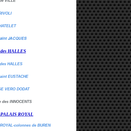
de VILLE
RIVOLI
HATELET
aint JACQUES
r des HALLES
des HALLES
Saint EUSTACHE
E VERO DODAT
ne des INNOCENTS
r PALAIS ROYAL
 ROYAL-colonnes de BUREN