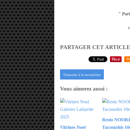
" Pari
PARTAGER CET ARTICL
R
S'inscrire à la newsletter
Vous aimerez aussi :
Resto NOORI
Vitrines Noel
Tacosushis 1