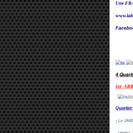
Une FRA
www.laf
Facebo
Cy
4 Quart
1er AR
Quarti
-
Le JAR