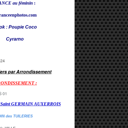
NCE au féminin
:
ranceenphotos.com
ok : Poupie Coco
rarno
iers par Arrondissement
RONDISSEMENT :
er Saint GERMAIN AUXERROI
S
DIN des TUILERIES