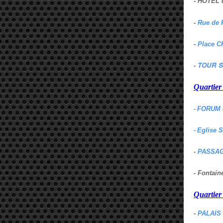
- HOTEL 
-
Rue de 
-
Place C
TOUR S
-
Quartie
-
FORUM 
-
Eglise 
-
PASSAG
- Fontai
Quartie
-
PALAIS