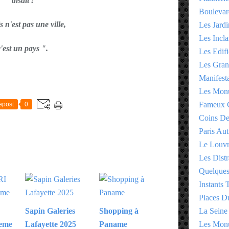
disait :
Boulevar
s n'est pas une ville,
Les Jardi
Les Incla
c'est un pays ".
Les Edifi
Les Gran
Manifesta
E
Les Monu
Fameux 
epost
0
Coins D
Paris Aut
Le Louv
Les Distr
Quelques
Instants
Places D
La Seine
Sapin Galeries
Shopping à
Les Monu
0eme
Lafayette 2025
Paname