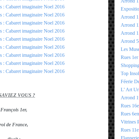
Arrond 1
Expositi
Arrond 1
Arrond 1
Arrond 1
Arrond 5
Les Mus
Rues 1er
Shopping 
Top Insol
Féerie D
L' Art Ur
 SAVIEZ VOUS ?
Arrond 1
Rues 16
François 1er,
Rues 6e
Vitrines 
roi de France,
Rues 11
Flannerie