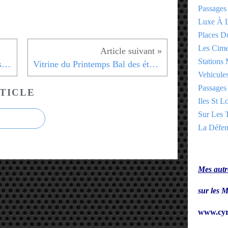
Passages
Luxe À L
Places 
Les Cime
Stations 
Vitrine Printemps Palais de Cristal Noel 2016
Vitrine du Printemps Bal des étoiles Noel 2016
Vehicules
Passages 
TICLE
Iles St Lo
Sur Les T
La Défen
Mes autre
sur le
www.cyr