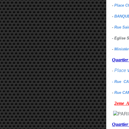
-
Place C
-
BANQUE
-
Rue Sai
- Eglise
-
Ministè
Quarti
Place
-
- Rue C
-
Rue CA
2eme
Quartie