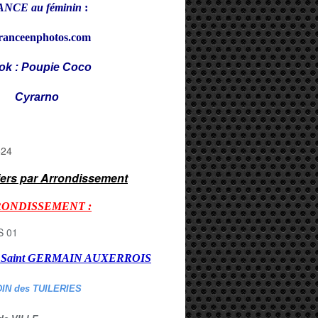
NCE au féminin
:
ranceenphotos.com
ok : Poupie Coco
rarno
iers par Arrondissement
RONDISSEMENT :
er Saint GERMAIN AUXERROI
S
DIN des TUILERIES