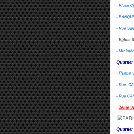
-
Place C
-
BANQUE
-
Rue Sai
- Eglise
-
Ministè
Quarti
Place
-
- Rue C
-
Rue CA
2eme
Quartie