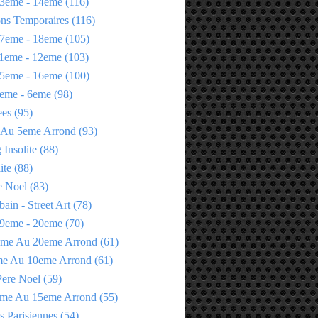
3eme - 14eme
(116)
ons Temporaires
(116)
7eme - 18eme
(105)
1eme - 12eme
(103)
5eme - 16eme
(100)
eme - 6eme
(98)
ees
(95)
 Au 5eme Arrond
(93)
Insolite
(88)
ite
(88)
e Noel
(83)
bain - Street Art
(78)
9eme - 20eme
(70)
eme Au 20eme Arrond
(61)
me Au 10eme Arrond
(61)
Pere Noel
(59)
eme Au 15eme Arrond
(55)
s Parisiennes
(54)