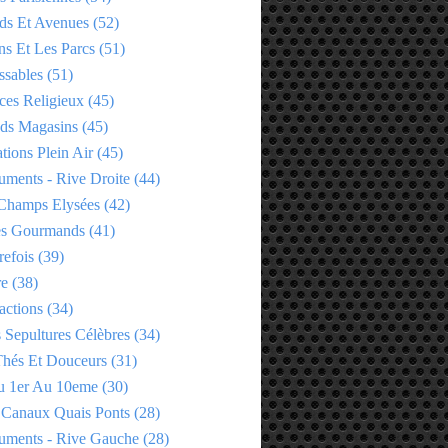
ds Et Avenues
(52)
ns Et Les Parcs
(51)
ssables
(51)
ces Religieux
(45)
ds Magasins
(45)
tions Plein Air
(45)
ments - Rive Droite
(44)
Champs Elysées
(42)
es Gourmands
(41)
refois
(39)
re
(38)
actions
(34)
 Sepultures Célèbres
(34)
 Thés Et Douceurs
(31)
u 1er Au 10eme
(30)
 Canaux Quais Ponts
(28)
ments - Rive Gauche
(28)