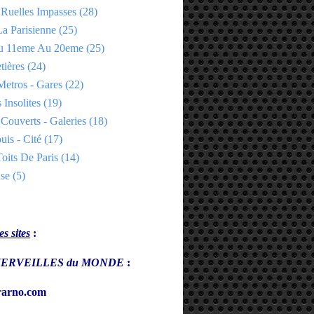
 Ruelles Impasses
(28)
a Parisienne
(25)
Du 11eme Au 20eme
(25)
tières
(24)
Metros - Gares
(22)
 Insolites
(19)
Couverts - Galeries
(18)
uis - Cité
(17)
oits De Paris
(14)
se
(5)
s sites
:
s MERVEILLES du MONDE
:
arno.com