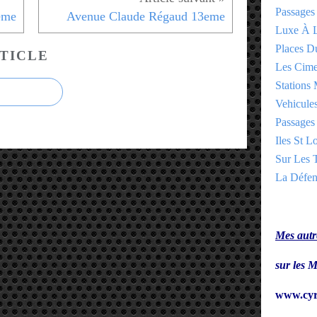
Passages
eme
Avenue Claude Régaud 13eme
Luxe À L
Places 
TICLE
Les Cime
Stations 
Vehicules
Passages 
Iles St Lo
Sur Les T
La Défen
Mes autre
sur le
www.cyr