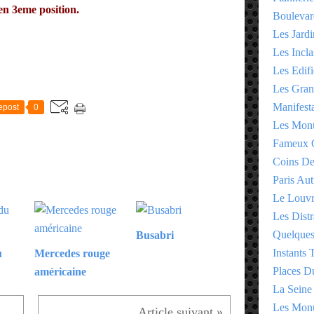
en 3eme position.
Boulevar
Les Jardi
Les Incla
Les Edifi
E
Les Gran
Manifesta
epost
0
Les Monu
Fameux 
Coins D
Paris Aut
Le Louv
Les Distr
Quelques
Busabri
Instants
u
Mercedes rouge
Places D
américaine
La Seine
Les Monu