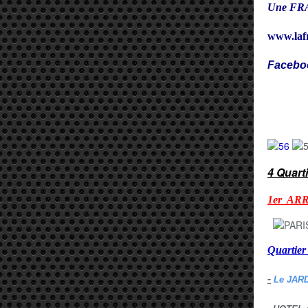
Une FRA
www.laf
Facebo
Cy
4 Quart
1er AR
Quarti
-
Le JAR