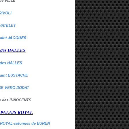
de VILLE
RIVOLI
HATELET
aint JACQUES
r des HALLES
des HALLES
Saint EUSTACHE
E VERO DODAT
ne des INNOCENTS
r PALAIS ROYAL
 ROYAL-colonnes de BUREN