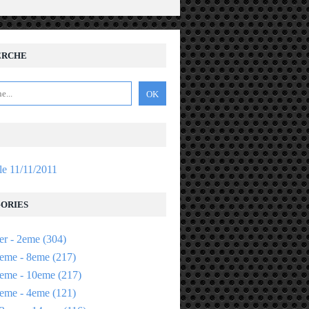
ERCHE
 le 11/11/2011
ORIES
er - 2eme
(304)
eme - 8eme
(217)
eme - 10eme
(217)
eme - 4eme
(121)