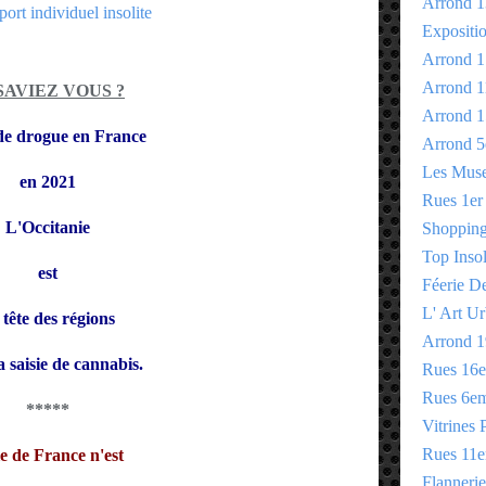
Arrond 1
Expositi
Arrond 1
Arrond 1
SAVIEZ VOUS ?
Arrond 1
 de drogue en France
Arrond 5
Les Mus
en 2021
Rues 1er
L'Occitanie
Shopping 
Top Insol
est
Féerie D
L' Art Ur
 tête
des régions
Arrond 1
a saisie de cannabis.
Rues 16
Rues 6e
*****
Vitrines 
Rues 11
le de France n'est
Flannerie