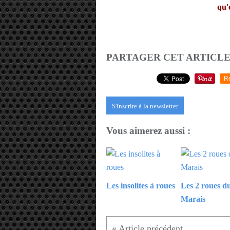
qu'
PARTAGER CET ARTICL
R
S'inscrire à la newsletter
Vous aimerez aussi :
Les insolites à roues
Les 2 roues d
Marais