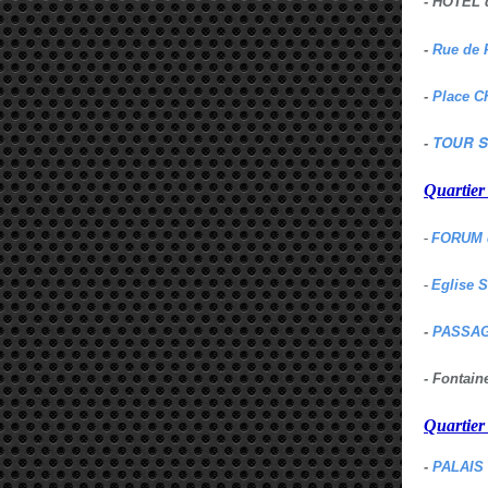
- HOTEL 
-
Rue de 
-
Place C
TOUR S
-
Quartie
-
FORUM 
-
Eglise 
-
PASSAG
- Fontai
Quartie
-
PALAIS