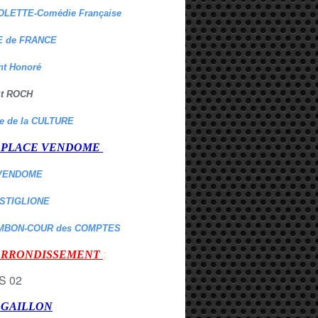
OLETTE-Comédie Française
 de FRANCE
nt Honoré
 St ROCH
re de la CULTURE
er PLACE VENDOME
VENDOME
ASTIGLIONE
MBON-COUR des COMPTES
:
 ARRONDISSEMENT
r GAILLON