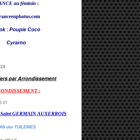
NCE au féminin
:
ranceenphotos.com
ok : Poupie Coco
rarno
iers par Arrondissement
RONDISSEMENT :
er Saint GERMAIN AUXERROI
S
DIN des TUILERIES