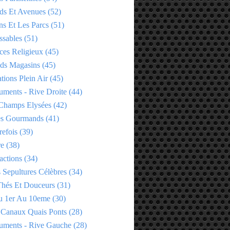
ds Et Avenues
(52)
ns Et Les Parcs
(51)
ssables
(51)
ces Religieux
(45)
ds Magasins
(45)
tions Plein Air
(45)
ments - Rive Droite
(44)
Champs Elysées
(42)
es Gourmands
(41)
refois
(39)
re
(38)
actions
(34)
 Sepultures Célèbres
(34)
 Thés Et Douceurs
(31)
u 1er Au 10eme
(30)
 Canaux Quais Ponts
(28)
ments - Rive Gauche
(28)