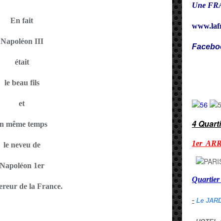
Une FRA
En fait
www.laf
Napoléon III
Facebo
était
Cy
le beau fils
et
4 Quart
n même temps
1er AR
le neveu de
Napoléon 1er
Quarti
ereur de la France.
-
Le JAR