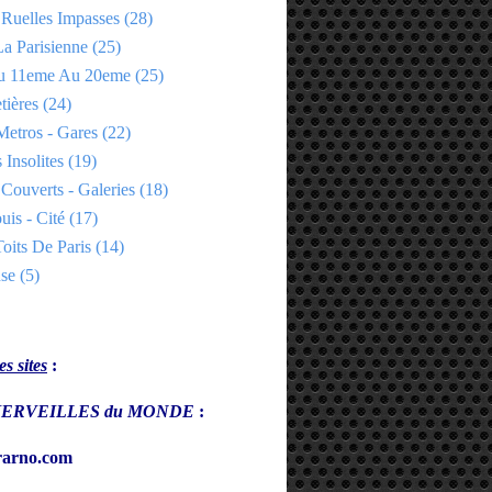
 Ruelles Impasses
(28)
a Parisienne
(25)
Du 11eme Au 20eme
(25)
tières
(24)
Metros - Gares
(22)
 Insolites
(19)
Couverts - Galeries
(18)
uis - Cité
(17)
oits De Paris
(14)
se
(5)
s sites
:
s MERVEILLES du MONDE
:
arno.com