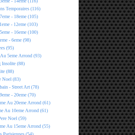
3eme - 14eme
(116)
ons Temporaires
(116)
7eme - 18eme
(105)
1eme - 12eme
(103)
5eme - 16eme
(100)
eme - 6eme
(98)
ees
(95)
 Au 5eme Arrond
(93)
Insolite
(88)
ite
(88)
e Noel
(83)
bain - Street Art
(78)
9eme - 20eme
(70)
eme Au 20eme Arrond
(61)
me Au 10eme Arrond
(61)
Pere Noel
(59)
eme Au 15eme Arrond
(55)
s Parisiennes
(54)