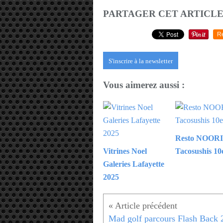
PARTAGER CET ARTICL
R
S'inscrire à la newsletter
Vous aimerez aussi :
Resto NOORI
Vitrines Noel
Tacosushis 1
Galeries Lafayette
2025