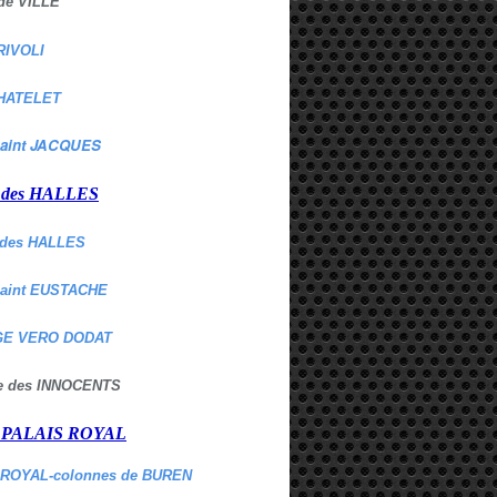
de VILLE
RIVOLI
HATELET
aint JACQUES
r des HALLES
des HALLES
Saint EUSTACHE
E VERO DODAT
ne des INNOCENTS
r PALAIS ROYAL
 ROYAL-colonnes de BUREN