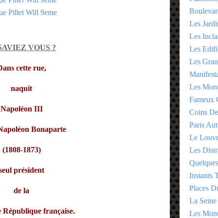
Boulevar
Les Jardi
Les Incla
SAVIEZ VOUS ?
Les Edifi
Les Gran
Dans cette rue,
Manifesta
Les Monu
naquit
Fameux 
Napoléon III
Coins D
Paris Aut
Napoléon Bonaparte
Le Louv
(1808-1873)
Les Distr
Quelques
seul
président
Instants
Places D
de la
La Seine
 République française.
Les Monu