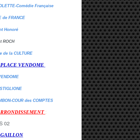
OLETTE-Comédie Française
 de FRANCE
nt Honoré
 St ROCH
re de la CULTURE
er PLACE VENDOME
VENDOME
ASTIGLIONE
MBON-COUR des COMPTES
:
 ARRONDISSEMENT
r GAILLON