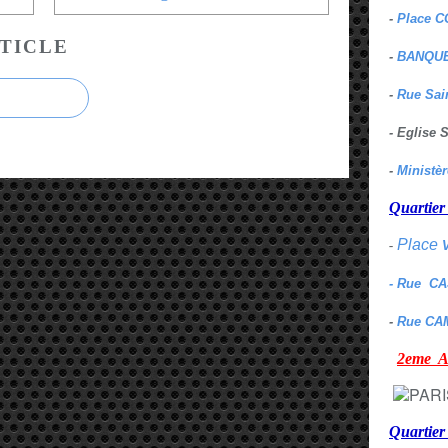
-
Place C
TICLE
-
BANQUE
-
Rue Sai
- Eglise
-
Ministè
Quarti
Place
-
- Rue C
-
Rue CA
2eme
Quartie