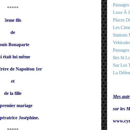
Passages
*****
Luxe À L
Places 
3eme fils
Les Cime
de
Stations 
Vehicules
ouis Bonaparte
Passages 
i était lui même
Iles St Lo
Sur Les T
frère de Napoléon 1er
La Défen
et
de la fille
Mes autre
premier mariage
sur le
mpératrice Joséphine.
www.cyr
*****