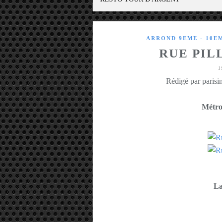
ARROND 9EME - 10E
RUE PIL
1
Rédigé par parisin
Métro
La