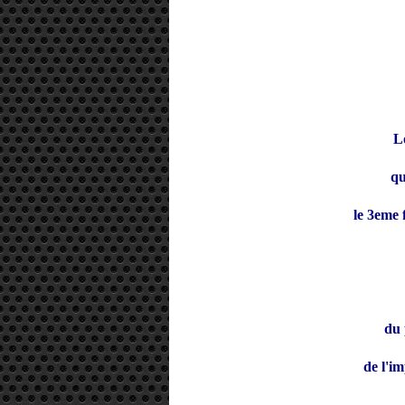
L
qu
le 3eme 
du 
de l'i