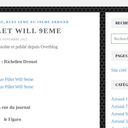
,
ME
RUES 6EME AU 10EME ARROND
RECH
LET WILL 9EME
9 NOVEMBRE 2022
solite et publié depuis Overblog
PAGES
 : Richelieu Drouot
Site créé
CATÉG
Arrond 1
Arrond 7
 rue du journal
Arrond 9
le Figaro
Arrond 3