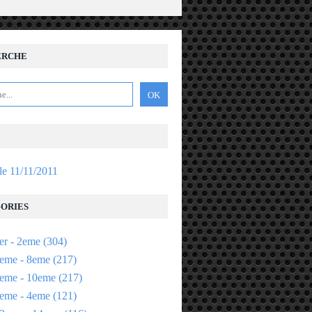
ERCHE
 le 11/11/2011
ORIES
er - 2eme
(304)
eme - 8eme
(217)
eme - 10eme
(217)
eme - 4eme
(121)