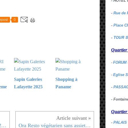
- HOTEL 
E
-
Rue de 
epost
0
-
Place C
TOUR S
-
Quartie
-
FORUM 
-
Eglise 
Sapin Galeries
Shopping à
0eme
Lafayette 2025
Paname
-
PASSAG
- Fontai
Quartie
-
PALAIS
Mad golf parcours Flash Back 2eme
Ora Resto végétarien sans assiette 10eme