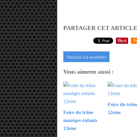
PARTAGER CET ARTICL
R
S'inscrire à la newsletter
Vous aimerez aussi :
Foire du trôn
Foire du trône
12eme
manèges enfants
12eme