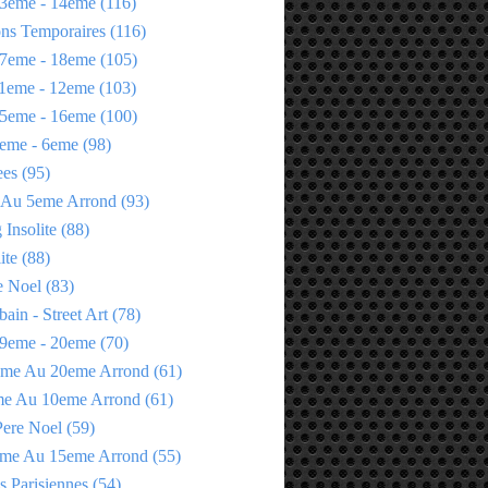
3eme - 14eme
(116)
ons Temporaires
(116)
7eme - 18eme
(105)
1eme - 12eme
(103)
5eme - 16eme
(100)
eme - 6eme
(98)
ees
(95)
 Au 5eme Arrond
(93)
Insolite
(88)
ite
(88)
e Noel
(83)
bain - Street Art
(78)
9eme - 20eme
(70)
eme Au 20eme Arrond
(61)
me Au 10eme Arrond
(61)
Pere Noel
(59)
eme Au 15eme Arrond
(55)
s Parisiennes
(54)