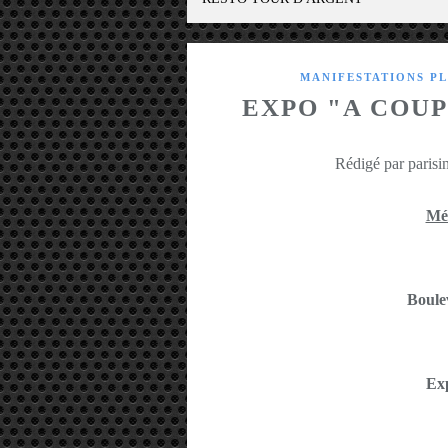
MANIFESTATIONS PL
EXPO "A COU
Rédigé par parisin
Mét
Boule
Exp