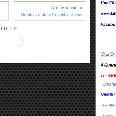
Une FRA
www.laf
Boulevard de la Chapelle 18eme
Facebo
TICLE
Cy
4 Quart
1er AR
Quarti
-
Le JAR