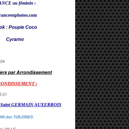
NCE au féminin
:
ranceenphotos.com
ok : Poupie Coco
rarno
iers par Arrondissement
RONDISSEMENT :
er Saint GERMAIN AUXERROI
S
DIN des TUILERIES