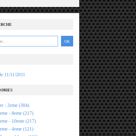
ERCHE
 le 11/11/2011
ORIES
er - 2eme
(304)
eme - 8eme
(217)
eme - 10eme
(217)
eme - 4eme
(121)