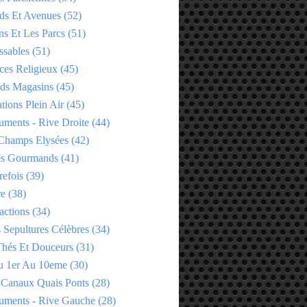
ds Et Avenues
(52)
ns Et Les Parcs
(51)
ssables
(51)
ces Religieux
(45)
ds Magasins
(45)
tions Plein Air
(45)
ments - Rive Droite
(44)
Champs Elysées
(42)
es Gourmands
(41)
refois
(39)
re
(38)
actions
(34)
 Sepultures Célèbres
(34)
 Thés Et Douceurs
(31)
u 1er Au 10eme
(30)
 Canaux Quais Ponts
(28)
ments - Rive Gauche
(28)