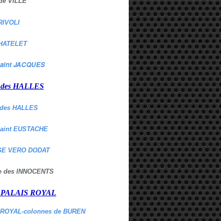
de VILLE
RIVOLI
HATELET
aint JACQUES
r des HALLES
des HALLES
Saint EUSTACHE
E VERO DODAT
ne des INNOCENTS
r PALAIS ROYAL
 ROYAL-colonnes de BUREN