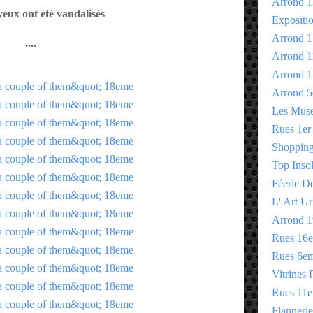
Arrond 1
yeux ont été vandalisés
Expositi
Arrond 1
....
Arrond 1
Arrond 1
Arrond 5
Les Mus
Rues 1er
Shopping 
Top Insol
Féerie D
L' Art Ur
Arrond 1
Rues 16
Rues 6e
Vitrines 
Rues 11
Flannerie