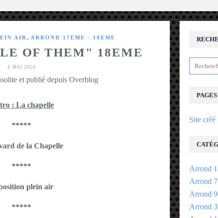
,
EIN AIR
ARROND 17EME - 18EME
RECH
PLE OF THEM" 18EME
4 MAI 2024
solite et publié depuis Overblog
PAGES
ro : La chapelle
Site créé
*****
CATÉG
vard de la Chapelle
*****
Arrond 1
Arrond 7
osition plein air
Arrond 9
Arrond 3
*****