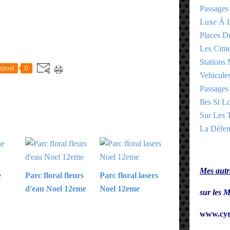
Passages
Luxe À L
Places 
E
Les Cime
Stations 
epost
0
Vehicules
Passages 
Iles St Lo
Sur Les T
La Défen
Mes autre
e
Parc floral fleurs
Parc floral lasers
d'eau Noel 12eme
Noel 12eme
sur le
www.cyr