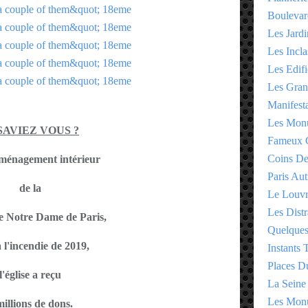
Boulevar
Les Jardi
Les Incla
Les Edifi
Les Gran
Manifesta
Les Monu
SAVIEZ VOUS ?
Fameux 
Coins D
aménagement intérieur
Paris Aut
de la
Le Louv
Les Distr
e Notre Dame de Paris,
Quelques
à l'incendie de 2019,
Instants
Places D
l'église a reçu
La Seine
Les Monu
millions de dons.