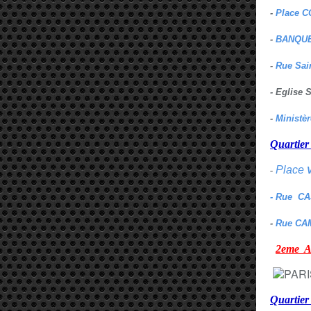
-
Place C
-
BANQUE
-
Rue Sai
- Eglise
-
Ministè
Quarti
Place
-
- Rue C
-
Rue CA
2eme
Quartie