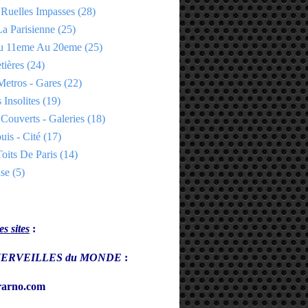
 Ruelles Impasses
(28)
a Parisienne
(25)
Du 11eme Au 20eme
(25)
tières
(24)
Metros - Gares
(22)
 Insolites
(19)
Couverts - Galeries
(18)
uis - Cité
(17)
oits De Paris
(14)
se
(5)
s sites
:
s MERVEILLES du MONDE
:
arno.com