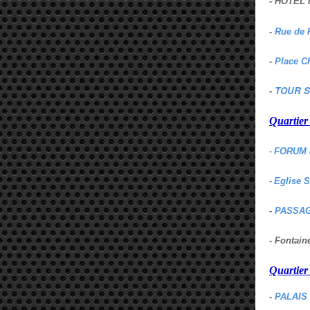
- HOTEL 
-
Rue de 
-
Place C
TOUR S
-
Quartie
-
FORUM 
-
Eglise 
-
PASSAG
- Fontai
Quartie
-
PALAIS