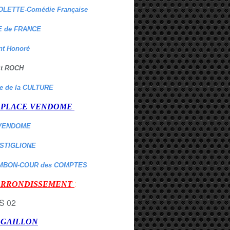
OLETTE-Comédie Française
 de FRANCE
nt Honoré
 St ROCH
re de la CULTURE
er PLACE VENDOME
VENDOME
ASTIGLIONE
MBON-COUR des COMPTES
:
 ARRONDISSEMENT
r GAILLON