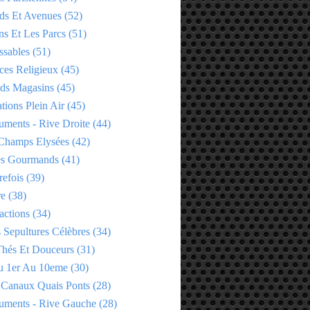
ds Et Avenues
(52)
ns Et Les Parcs
(51)
ssables
(51)
ces Religieux
(45)
ds Magasins
(45)
tions Plein Air
(45)
ments - Rive Droite
(44)
Champs Elysées
(42)
es Gourmands
(41)
refois
(39)
re
(38)
actions
(34)
 Sepultures Célèbres
(34)
 Thés Et Douceurs
(31)
u 1er Au 10eme
(30)
 Canaux Quais Ponts
(28)
ments - Rive Gauche
(28)