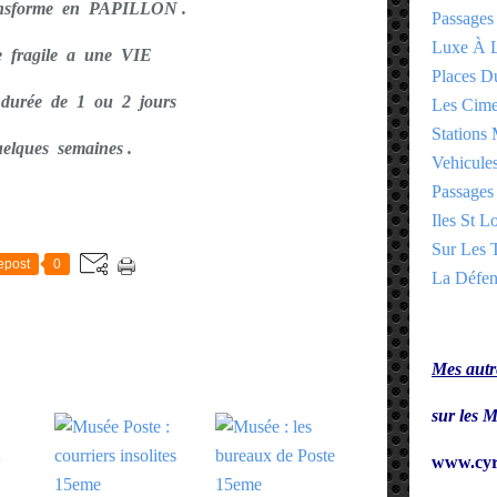
ansforme en PAPILLON .
Passages
Luxe À L
e fragile a une VIE
Places 
 durée de 1 ou 2 jours
Les Cime
Stations 
elques semaines .
Vehicules
Passages 
E
Iles St Lo
Sur Les T
epost
0
La Défen
Mes autre
sur le
www.cyr