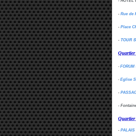
- HOTEL 
-
Rue de 
-
Place C
TOUR S
-
Quartie
-
FORUM 
-
Eglise 
-
PASSAG
- Fontai
Quartie
-
PALAIS