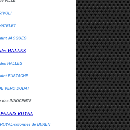
de VILLE
RIVOLI
HATELET
aint JACQUES
r des HALLES
des HALLES
Saint EUSTACHE
E VERO DODAT
ne des INNOCENTS
r PALAIS ROYAL
 ROYAL-colonnes de BUREN