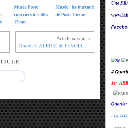
Une FRA
Musée Poste :
Musée : les bureaux
t
courriers insolites
de Poste 15eme
www.laf
e
15eme
Facebo
Cy
Défilé animaux de la SAVANE - Grande Galerie de l'EVOLUTION - 5eme
Grande GALERIE de l'EVOLUTION - Musée Histoire Naturelle
TICLE
4 Quart
1er AR
Quarti
-
Le JAR