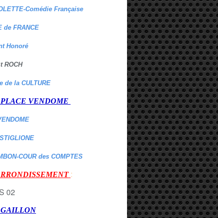
OLETTE-Comédie Française
 de FRANCE
nt Honoré
 St ROCH
re de la CULTURE
er PLACE VENDOME
VENDOME
ASTIGLIONE
MBON-COUR des COMPTES
:
 ARRONDISSEMENT
r GAILLON