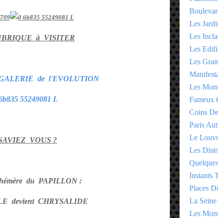
Boulevar
Les Jardi
Les Incla
UBRIQUE à VISITER
Les Edifi
Les Gran
Manifesta
GALERIE de l'EVOLUTION
Les Monu
Fameux 
Coins D
Paris Aut
Le Louv
SAVIEZ VOUS ?
Les Distr
Quelques
Instants
hémère du PAPILLON :
Places D
La Seine
E devient CHRYSALIDE
Les Monu