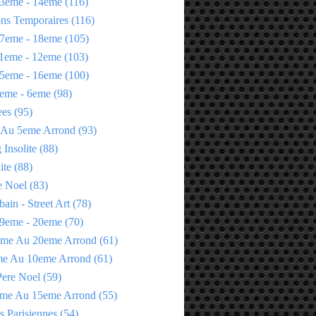
3eme - 14eme
(116)
ons Temporaires
(116)
7eme - 18eme
(105)
1eme - 12eme
(103)
5eme - 16eme
(100)
eme - 6eme
(98)
ees
(95)
 Au 5eme Arrond
(93)
Insolite
(88)
ite
(88)
e Noel
(83)
bain - Street Art
(78)
9eme - 20eme
(70)
eme Au 20eme Arrond
(61)
me Au 10eme Arrond
(61)
Pere Noel
(59)
eme Au 15eme Arrond
(55)
s Parisiennes
(54)