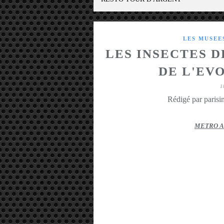
LES MUSEE
LES INSECTES 
DE L'EV
1
Rédigé par parisin
METRO A