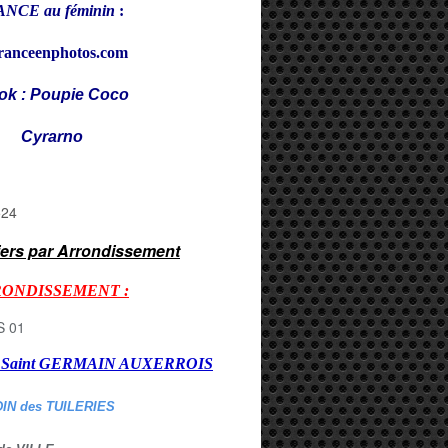
NCE au féminin
:
ranceenphotos.com
ok : Poupie Coco
rarno
iers par Arrondissement
RONDISSEMENT :
er Saint GERMAIN AUXERROI
S
DIN des TUILERIES