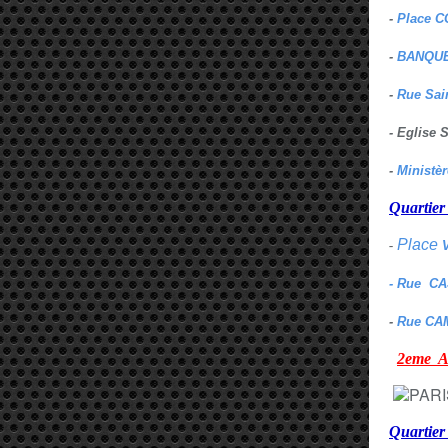
-
Place C
-
BANQUE
-
Rue Sai
- Eglise
-
Ministè
Quarti
Place
-
- Rue C
-
Rue CA
2eme
Quartie