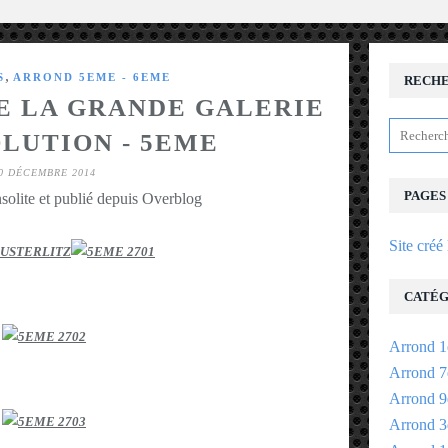
,
S
ARROND 5EME - 6EME
RECH
DE LA GRANDE GALERIE
OLUTION - 5EME
0 DÉCEMBRE 2014
PAGES
solite et publié depuis Overblog
Site créé
USTERLITZ
CATÉG
Arrond 1
Arrond 7
Arrond 9
Arrond 3