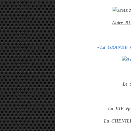
Autre R
-
La GRANDE 
Le 
La VIE ép
La CHENILL