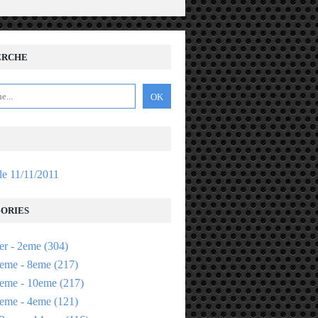
ERCHE
 le 11/11/2011
ORIES
er - 2eme
(304)
eme - 8eme
(217)
eme - 10eme
(217)
eme - 4eme
(121)