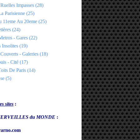
 Ruelles Impasses
(28)
a Parisienne
(25)
Du 11eme Au 20eme
(25)
tières
(24)
Metros - Gares
(22)
 Insolites
(19)
Couverts - Galeries
(18)
uis - Cité
(17)
oits De Paris
(14)
se
(5)
s sites
:
s MERVEILLES du MONDE
:
arno.com