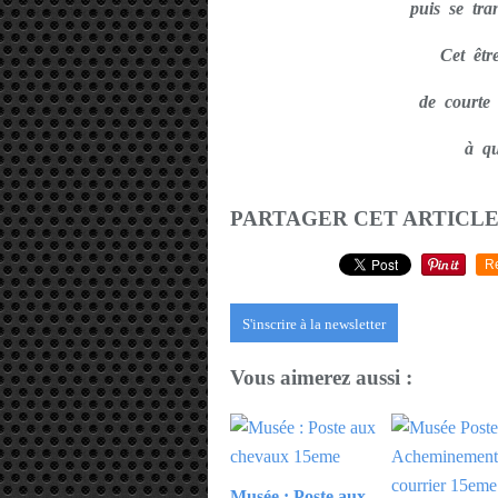
puis se tr
Cet êtr
de courte
à qu
PARTAGER CET ARTICL
R
S'inscrire à la newsletter
Vous aimerez aussi :
Musée : Poste aux