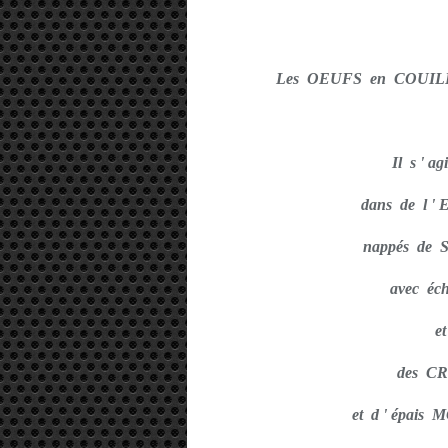
Les OEUFS en COUILLE
Il s ' 
dans de l ' 
nappés de
avec écha
e
des C
et d ' épai