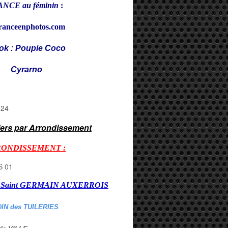
NCE au féminin
:
ranceenphotos.com
ok : Poupie Coco
rarno
iers par Arrondissement
RONDISSEMENT :
er Saint GERMAIN AUXERROI
S
DIN des TUILERIES