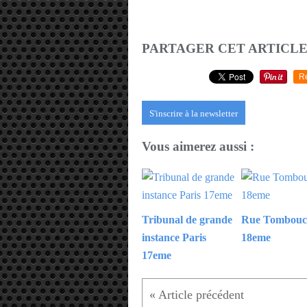
PARTAGER CET ARTICL
R
S'inscrire à la newsletter
Vous aimerez aussi :
Tribunal de grande
Rue Tombouc
instance Paris
18eme
17eme