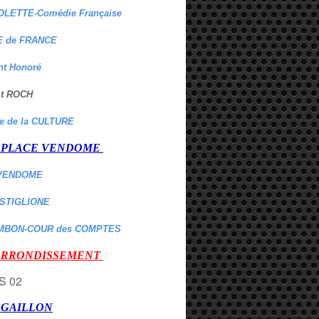
OLETTE-Comédie Française
 de FRANCE
nt Honoré
 St ROCH
re de la CULTURE
er PLACE VENDOME
VENDOME
ASTIGLIONE
MBON-COUR des COMPTES
:
 ARRONDISSEMENT
r GAILLON