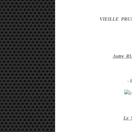
VIEILLE PRUN
Autre R
-
Le 