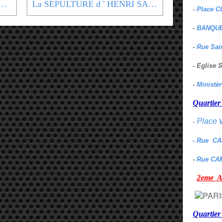
 de FREDERIC CHOPIN - Cimetière Père Lachaise
La SEPULTURE d ' HENRI SALVADOR - Cimetière Père Lachaise
-
Place C
-
BANQUE
-
Rue Sai
- Eglise
-
Ministè
Quarti
Place
-
- Rue C
-
Rue CA
2eme
Quartie