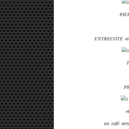
PIE
ENTRECOTE et
P
e
un café ar