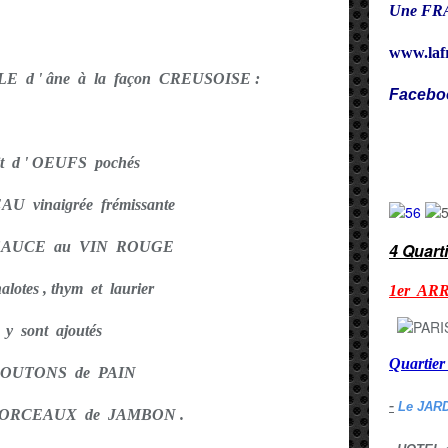
Une FRA
www.laf
 d ' âne à la façon CREUSOISE :
Facebo
Cy
agit d ' OEUFS pochés
EAU vinaigrée frémissante
 SAUCE au VIN ROUGE
4 Quart
lotes , thym et laurier
1er AR
t y sont ajoutés
Quarti
ROUTONS de PAIN
-
Le JAR
s MORCEAUX de JAMBON .