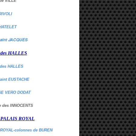
de VILLE
RIVOLI
HATELET
aint JACQUES
r des HALLES
des HALLES
Saint EUSTACHE
E VERO DODAT
ne des INNOCENTS
r PALAIS ROYAL
 ROYAL-colonnes de BUREN