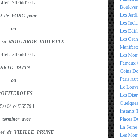
Boulevar
Les Jardi
D de PORC pané
Les Incla
ou
Les Edifi
Les Gran
 sa MOUTARDE VIOLETTE
Manifesta
Les Monu
Fameux 
TARTE TATIN
Coins D
Paris Aut
ou
Le Louv
ROFITEROLES
Les Distr
Quelques
Instants
t terminer avec
Places D
La Seine
rosé de VIEILLE PRUNE
Les Monu