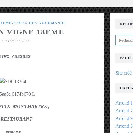
,
18EME
COINS DES GOURMANDS
RECH
N VIGNE 18EME
1 SEPTEMBRE 2012
ETRO ABESSES
PAGES
Site créé
CATÉG
Arrond 1
BUTTE MONTMARTRE ,
Arrond 7
Arrond 9
 RESTAURANT
Arrond 3
propose