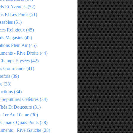
ds Et Avenues
(52)
ns Et Les Parcs
(51)
ssables
(51)
ces Religieux
(45)
ds Magasins
(45)
tions Plein Air
(45)
ments - Rive Droite
(44)
Champs Elysées
(42)
es Gourmands
(41)
refois
(39)
re
(38)
actions
(34)
 Sepultures Célèbres
(34)
 Thés Et Douceurs
(31)
u 1er Au 10eme
(30)
 Canaux Quais Ponts
(28)
ments - Rive Gauche
(28)