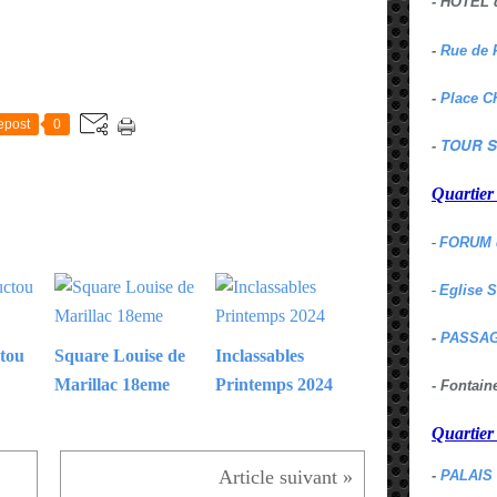
- HOTEL 
-
Rue de 
E
-
Place C
epost
0
TOUR S
-
Quartie
-
FORUM 
-
Eglise 
-
PASSAG
tou
Square Louise de
Inclassables
Marillac 18eme
Printemps 2024
- Fontai
Quartie
-
PALAIS