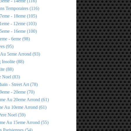
3eme - 14eme
(116)
ons Temporaires
(116)
7eme - 18eme
(105)
1eme - 12eme
(103)
5eme - 16eme
(100)
eme - 6eme
(98)
ees
(95)
 Au 5eme Arrond
(93)
Insolite
(88)
ite
(88)
e Noel
(83)
bain - Street Art
(78)
9eme - 20eme
(70)
eme Au 20eme Arrond
(61)
me Au 10eme Arrond
(61)
Pere Noel
(59)
eme Au 15eme Arrond
(55)
s Parisiennes
(54)