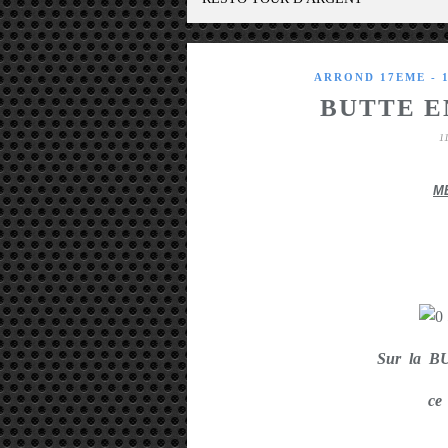
ARROND 17EME - 
BUTTE E
1
M
Sur la 
ce