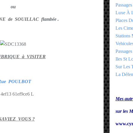
Passages
ou
Luxe À L
E de SOUILLAC flambée .
Places 
Les Cime
Stations 
Vehicules
Passages 
UBRIQUE à VISITER
Iles St Lo
Sur Les T
La Défen
 Rue POULBOT
Mes autre
sur le
SAVIEZ VOUS ?
www.cyr