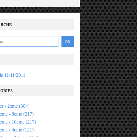
ERCHE
 le 11/11/2011
ORIES
er - 2eme
(304)
eme - 8eme
(217)
eme - 10eme
(217)
eme - 4eme
(121)