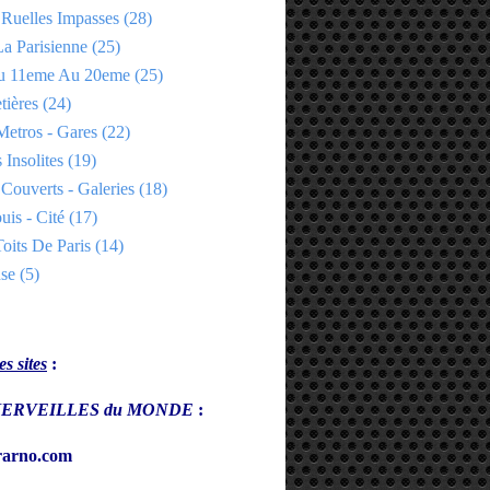
 Ruelles Impasses
(28)
a Parisienne
(25)
Du 11eme Au 20eme
(25)
tières
(24)
Metros - Gares
(22)
 Insolites
(19)
Couverts - Galeries
(18)
uis - Cité
(17)
oits De Paris
(14)
se
(5)
s sites
:
s MERVEILLES du MONDE
:
arno.com