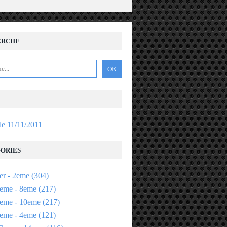
ERCHE
 le 11/11/2011
ORIES
er - 2eme
(304)
eme - 8eme
(217)
eme - 10eme
(217)
eme - 4eme
(121)