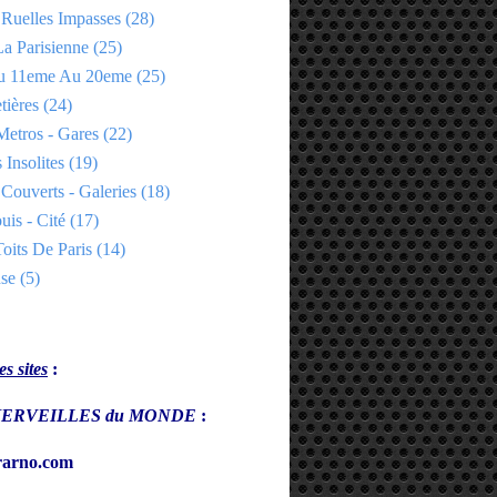
 Ruelles Impasses
(28)
a Parisienne
(25)
Du 11eme Au 20eme
(25)
tières
(24)
Metros - Gares
(22)
 Insolites
(19)
Couverts - Galeries
(18)
uis - Cité
(17)
oits De Paris
(14)
se
(5)
s sites
:
s MERVEILLES du MONDE
:
arno.com