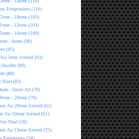
3eme - 14eme
(116)
ons Temporaires
(116)
7eme - 18eme
(105)
1eme - 12eme
(103)
5eme - 16eme
(100)
eme - 6eme
(98)
ees
(95)
 Au 5eme Arrond
(93)
Insolite
(88)
ite
(88)
e Noel
(83)
bain - Street Art
(78)
9eme - 20eme
(70)
eme Au 20eme Arrond
(61)
me Au 10eme Arrond
(61)
Pere Noel
(59)
eme Au 15eme Arrond
(55)
s Parisiennes
(54)