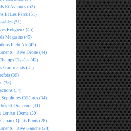
ds Et Avenues
(52)
ns Et Les Parcs
(51)
ssables
(51)
ces Religieux
(45)
ds Magasins
(45)
tions Plein Air
(45)
ments - Rive Droite
(44)
Champs Elysées
(42)
es Gourmands
(41)
refois
(39)
re
(38)
actions
(34)
 Sepultures Célèbres
(34)
 Thés Et Douceurs
(31)
u 1er Au 10eme
(30)
 Canaux Quais Ponts
(28)
ments - Rive Gauche
(28)