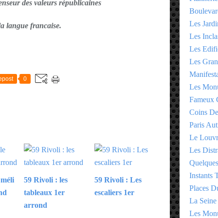
enseur des valeurs républicaines
Boulevar
Les Jardi
 la langue francaise.
Les Incla
Les Edifi
E
Les Gran
Manifesta
epost
0
Les Monu
Fameux 
Coins D
Paris Aut
Le Louv
Les Distr
Quelques
Instants
 méli
59 Rivoli : les
59 Rivoli : Les
Places D
nd
tableaux 1er
escaliers 1er
La Seine
arrond
Les Monu