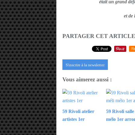
était un grand déf
et de
PARTAGER CET ARTICL
R
S'inscrire à la newsletter
Vous aimerez aussi :
59 Rivoli atelier
59 Rivoli salle
artistes 1er
mélo 1er arro