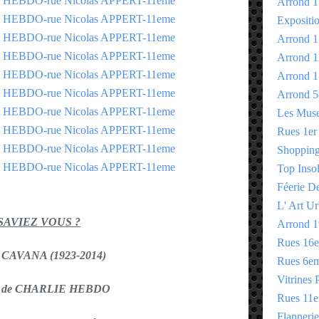
Arrond 1
Expositi
Arrond 1
Arrond 1
Arrond 1
Arrond 5
Les Mus
Rues 1er
Shopping 
Top Insol
Féerie D
L' Art Ur
 SAVIEZ VOUS ?
Arrond 1
Rues 16
s CAVANA (1923-2014)
Rues 6e
Vitrines 
ur de CHARLIE HEBDO
Rues 11
Flannerie