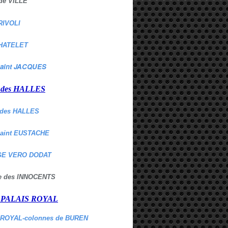
de VILLE
RIVOLI
HATELET
aint JACQUES
r des HALLES
des HALLES
Saint EUSTACHE
E VERO DODAT
ne des INNOCENTS
r PALAIS ROYAL
 ROYAL-colonnes de BUREN