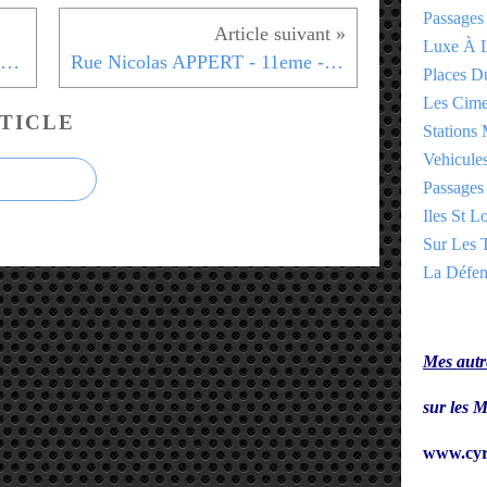
Passages
Luxe À L
Le NOM des BOUTIQUES du 2eme arrond
Rue Nicolas APPERT - 11eme - Charlie Hebdo
Places 
Les Cime
TICLE
Stations 
Vehicules
Passages 
Iles St Lo
Sur Les T
La Défen
Mes autre
sur le
www.cyr