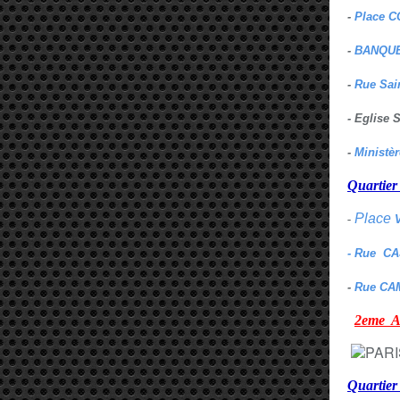
-
Place C
-
BANQUE
-
Rue Sai
- Eglise
-
Ministè
Quarti
Place
-
- Rue C
-
Rue CA
2eme
Quartie