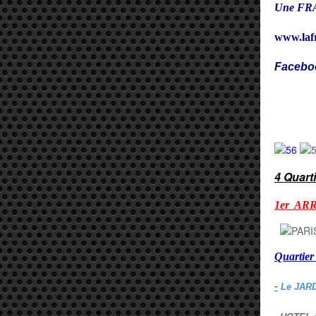
Une FRA
www.laf
Facebo
Cy
4 Quart
1er AR
Quarti
-
Le JAR