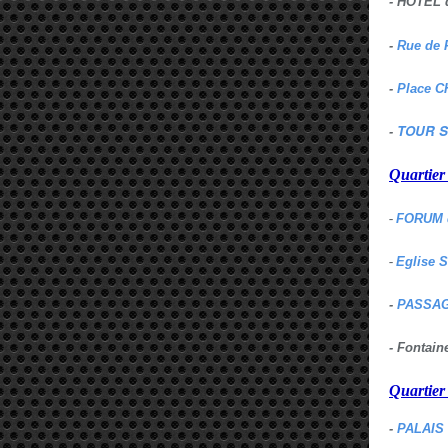
- HOTEL 
-
Rue de 
-
Place C
TOUR S
-
Quartie
-
FORUM 
-
Eglise 
-
PASSAG
- Fontai
Quartie
-
PALAIS