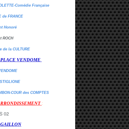
OLETTE-Comédie Française
 de FRANCE
nt Honoré
 St ROCH
re de la CULTURE
er PLACE VENDOME
VENDOME
ASTIGLIONE
MBON-COUR des COMPTES
:
 ARRONDISSEMENT
r GAILLON