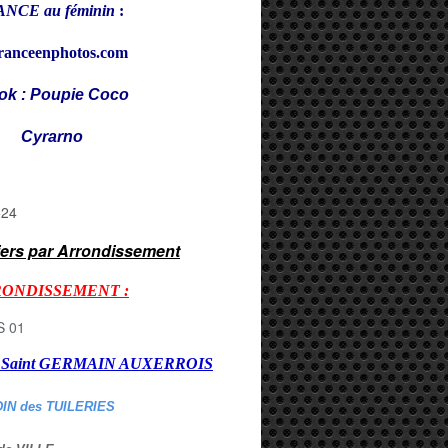
NCE au féminin
:
ranceenphotos.com
ok : Poupie Coco
rarno
iers par Arrondissement
RONDISSEMENT :
er Saint GERMAIN AUXERROI
S
DIN des TUILERIES