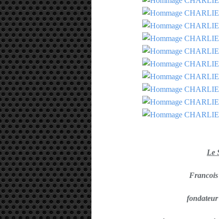
Le
Francoi
fondate