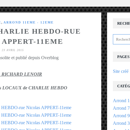
,
E
ARROND 11EME - 12EME
RECH
ARLIE HEBDO-RUE
 APPERT-11EME
23 AVRIL 2015
PAGES
solite et publié depuis Overblog
Site créé
 RICHARD LENOIR
CATÉG
e les LOCAUX de CHARLIE HEBDO
Arrond 1
Arrond 7
Arrond 9
Arrond 3