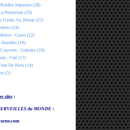
 Ruelles Impasses
(28)
a Parisienne
(25)
Du 11eme Au 20eme
(25)
tières
(24)
Metros - Gares
(22)
 Insolites
(19)
Couverts - Galeries
(18)
uis - Cité
(17)
oits De Paris
(14)
se
(5)
s sites
:
s MERVEILLES du MONDE
:
arno.com