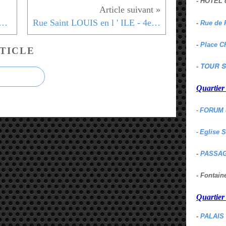
- HOTEL 
EAU - Art DECO - Musée Arts Décoratifs -1er
Rue Saint LOUIS en l ' ILE - 4eme
-
Rue de 
-
Place C
TICLE
TOUR S
-
Quartie
-
FORUM 
-
Eglise 
-
PASSAG
- Fontai
Quartie
-
PALAIS