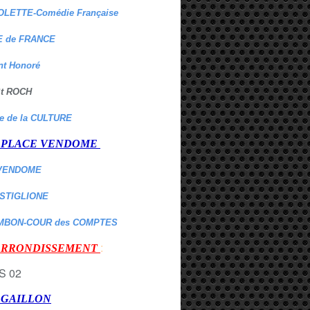
OLETTE-Comédie Française
 de FRANCE
nt Honoré
 St ROCH
re de la CULTURE
er PLACE VENDOME
VENDOME
ASTIGLIONE
MBON-COUR des COMPTES
:
 ARRONDISSEMENT
r GAILLON