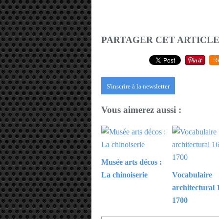
PARTAGER CET ARTICL
R
S'inscrire à la newsletter
Vous aimerez aussi :
Musée arts décos :
La chinoiserie
Vocabulaire
architectural 
1700