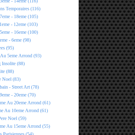
3eme - 14eme
(116)
ons Temporaires
(116)
7eme - 18eme
(105)
1eme - 12eme
(103)
5eme - 16eme
(100)
eme - 6eme
(98)
ees
(95)
 Au 5eme Arrond
(93)
Insolite
(88)
ite
(88)
e Noel
(83)
bain - Street Art
(78)
9eme - 20eme
(70)
eme Au 20eme Arrond
(61)
me Au 10eme Arrond
(61)
Pere Noel
(59)
eme Au 15eme Arrond
(55)
s Parisiennes
(54)