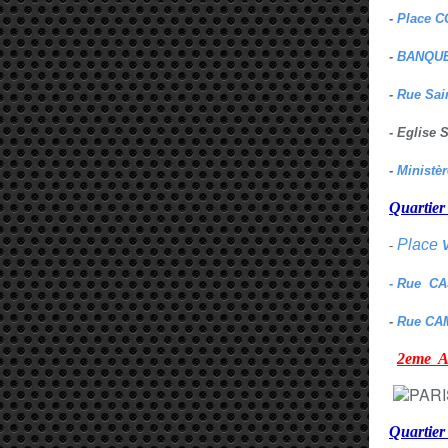
-
Place C
-
BANQUE
-
Rue Sai
- Eglise
-
Ministè
Quarti
Place
-
- Rue C
-
Rue CA
2eme
Quartie