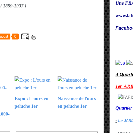
Une FRA
( 1859-1937 )
www.laf
E
Facebo
epost
0
Cy
4 Quart
1er AR
Expo : L'ours en
Naissance de l'ours
peluche 1er
en peluche 1er
Quarti
1600-
-
Le JAR