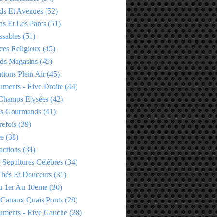
ds Et Avenues
(52)
ns Et Les Parcs
(51)
ssables
(51)
ces Religieux
(45)
ds Magasins
(45)
tions Plein Air
(45)
ments - Rive Droite
(44)
Champs Elysées
(42)
es Gourmands
(41)
refois
(39)
re
(38)
actions
(34)
 Sepultures Célèbres
(34)
 Thés Et Douceurs
(31)
u 1er Au 10eme
(30)
 Canaux Quais Ponts
(28)
ments - Rive Gauche
(28)