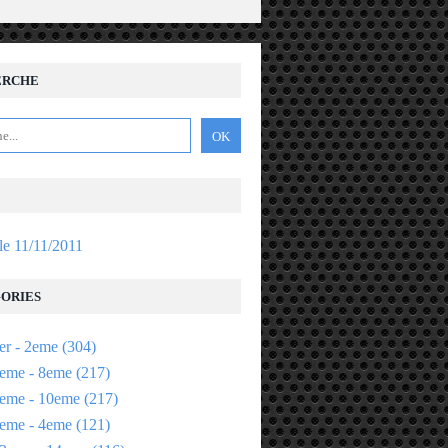
ERCHE
 le 11/11/2011
ORIES
er - 2eme
(304)
eme - 8eme
(217)
eme - 10eme
(217)
eme - 4eme
(121)