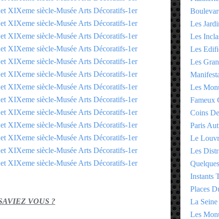
Boulevar
Les Jardi
Les Incla
Les Edifi
Les Gran
Manifesta
Les Monu
Fameux 
Coins D
Paris Aut
Le Louv
Les Distr
Quelques
Instants
Places D
 SAVIEZ VOUS ?
La Seine
Les Monu