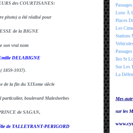
EURS des COURTISANES:
Passages
Luxe À L
ère photo) a été réalisé pour
Places 
Les Cime
ESSE de la BIGNE
Stations 
Vehicules
e son vrai nom
Passages 
 Emilie DELABIGNE
Iles St Lo
Sur Les T
( 1859-1937)
.
La Défen
ne de la fin du XIXeme siècle
tel particulier, boulevard Malesherbes
Mes autre
sur le
 PRINCE de SAGAN,
www.cyr
 Hélie de TALLEYRANT-PERIGORD