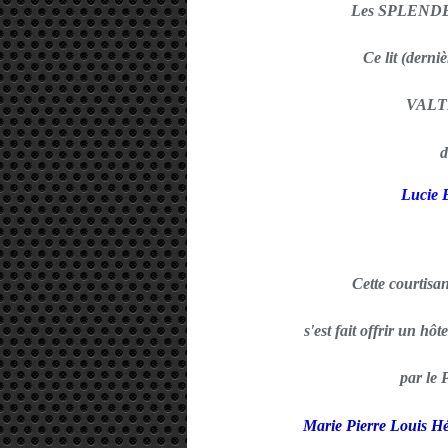
Les SPLEND
Ce lit (derni
VALT
d
Lucie
Cette courtisa
s'est fait offrir un hô
par le
Marie Pierre Louis