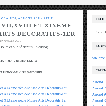
,
PORAIRES
ARROND 1ER - 2EME
RECH
VII,XVIII ET XIXEME
ARTS DÉCORATIFS-1ER
10 JUILLET 2015
PAGES
solite et publié depuis Overblog
Site créé
AIS ROYAL/MUSEE LOUVRE
CATÉG
u musée des Arts Décoratifs
Arrond 1
Arrond 7
Arrond 9
Arrond 3