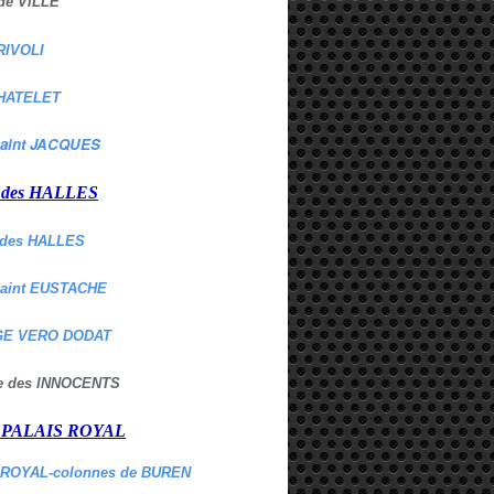
de VILLE
RIVOLI
HATELET
aint JACQUES
r des HALLES
des HALLES
Saint EUSTACHE
E VERO DODAT
ne des INNOCENTS
r PALAIS ROYAL
 ROYAL-colonnes de BUREN