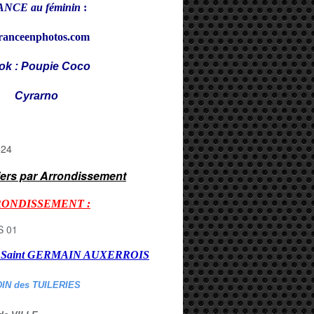
NCE au féminin
:
ranceenphotos.com
ok : Poupie Coco
rarno
iers par Arrondissement
RONDISSEMENT :
er Saint GERMAIN AUXERROI
S
DIN des TUILERIES