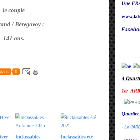
Une FRA
le couple
www.laf
rand / Béregovoy :
Facebo
141 ans.
Cy
E
epost
0
4 Quart
1er AR
Quarti
-
Le JAR
iver
Inclassables
Inclassables été