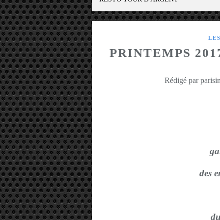
LE
PRINTEMPS 201
Rédigé par parisin
ga
des e
du