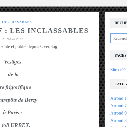
S INCLASSABLES
RECH
7 : LES INCLASSABLES
23 MARS 2017
solite et publié depuis Overblog
PAGES
Vestiges
Site créé
de la
CATÉG
re frigorifique
Arrond 1
ntrepôts de Bercy
Arrond 7
à Paris :
Arrond 9
Arrond 3
 joli URBEX.