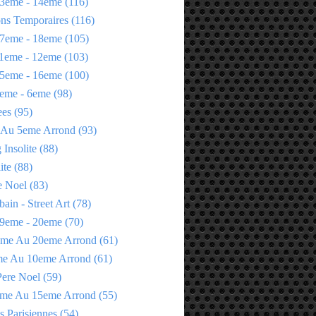
3eme - 14eme
(116)
ons Temporaires
(116)
7eme - 18eme
(105)
1eme - 12eme
(103)
5eme - 16eme
(100)
eme - 6eme
(98)
ees
(95)
 Au 5eme Arrond
(93)
Insolite
(88)
ite
(88)
e Noel
(83)
bain - Street Art
(78)
9eme - 20eme
(70)
eme Au 20eme Arrond
(61)
me Au 10eme Arrond
(61)
Pere Noel
(59)
eme Au 15eme Arrond
(55)
s Parisiennes
(54)