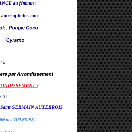
NCE au féminin
:
ranceenphotos.com
ok : Poupie Coco
rarno
iers par Arrondissement
RONDISSEMENT :
er Saint GERMAIN AUXERROI
S
DIN des TUILERIES