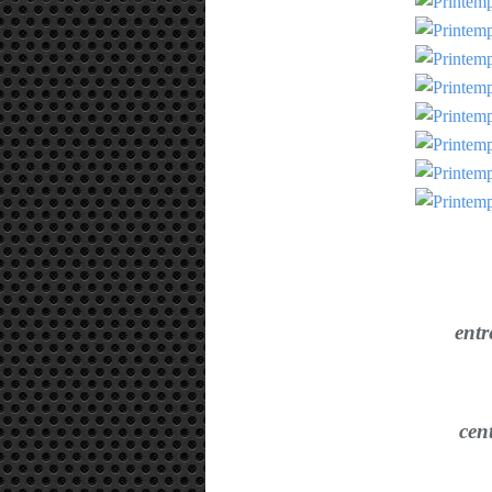
entr
cen