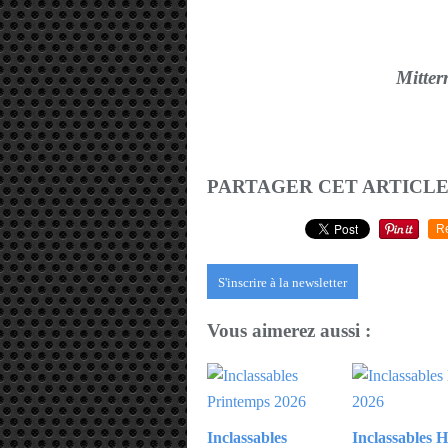
Mitter
PARTAGER CET ARTICL
R
S'inscrire à la newsletter
Vous aimerez aussi :
Inclassables
Inclassables H