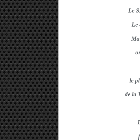
Le 
Le 
Mac
o
le p
de la
L