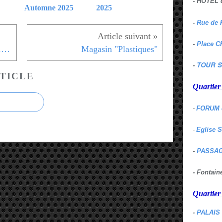
- HOTEL 
Automne 2025
2025
-
Rue de 
-
Place C
Place de la porte de Versailles 15eme
Magasin "Plastiques"
TOUR S
-
TICLE
Quartie
-
FORUM 
-
Eglise 
-
PASSAG
- Fontai
Quartie
-
PALAIS