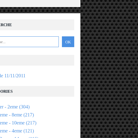
ERCHE
 le 11/11/2011
ORIES
er - 2eme
(304)
eme - 8eme
(217)
eme - 10eme
(217)
eme - 4eme
(121)