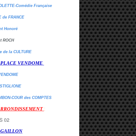
OLETTE-Comédie Française
 de FRANCE
nt Honoré
 St ROCH
re de la CULTURE
er PLACE VENDOME
VENDOME
ASTIGLIONE
MBON-COUR des COMPTES
:
 ARRONDISSEMENT
r GAILLON