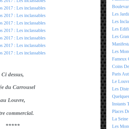
Boulevar
Les Jardi
Les Incla
Les Edifi
Les Gran
Manifesta
Les Monu
Fameux 
Coins D
Ci dessus,
Paris Aut
Le Louv
ée du Carrousel
Les Distr
Quelques
au Louvre,
Instants
Places D
tre commercial.
La Seine
*****
Les Monu