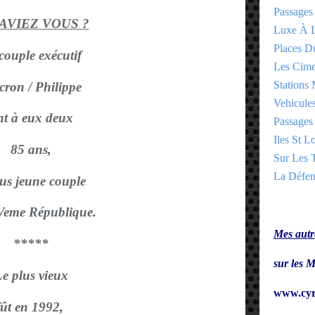
Passages
SAVIEZ VOUS ?
Luxe À L
Places 
couple exécutif
Les Cime
Stations 
ron / Philippe
Vehicules
nt à eux deux
Passages 
Iles St Lo
85 ans,
Sur Les T
La Défen
lus jeune couple
 Veme République.
Mes autre
*****
sur le
e plus vieux
www.cyr
fût en 1992,