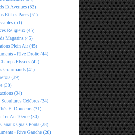
ds Et Avenues
(52)
ns Et Les Parcs
(51)
ssables
(51)
ces Religieux
(45)
ds Magasins
(45)
tions Plein Air
(45)
ments - Rive Droite
(44)
Champs Elysées
(42)
es Gourmands
(41)
refois
(39)
re
(38)
actions
(34)
 Sepultures Célèbres
(34)
 Thés Et Douceurs
(31)
u 1er Au 10eme
(30)
 Canaux Quais Ponts
(28)
ments - Rive Gauche
(28)