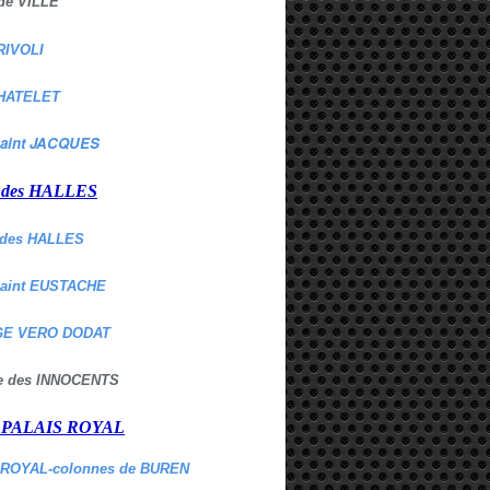
de VILLE
RIVOLI
HATELET
aint JACQUES
r des HALLES
des HALLES
Saint EUSTACHE
E VERO DODAT
ne des INNOCENTS
r PALAIS ROYAL
 ROYAL-colonnes de BUREN