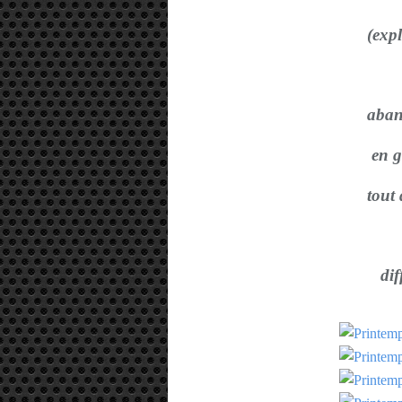
(exp
aban
en g
tout
dif