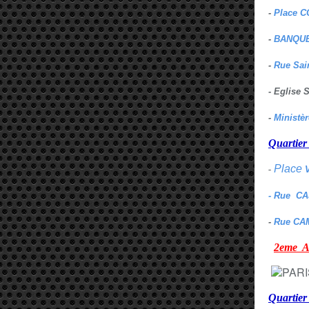
-
Place C
-
BANQUE
-
Rue Sai
- Eglise
-
Ministè
Quarti
Place
-
- Rue C
-
Rue CA
2eme
Quartie