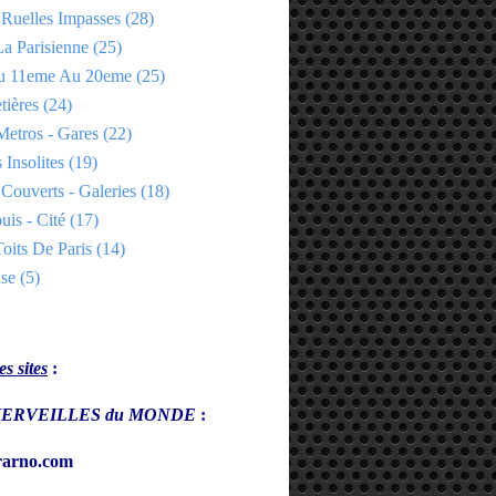
 Ruelles Impasses
(28)
a Parisienne
(25)
Du 11eme Au 20eme
(25)
tières
(24)
Metros - Gares
(22)
 Insolites
(19)
Couverts - Galeries
(18)
uis - Cité
(17)
oits De Paris
(14)
se
(5)
s sites
:
s MERVEILLES du MONDE
:
arno.com