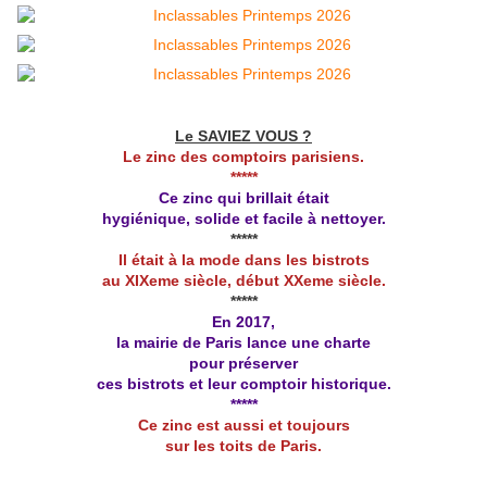
Le SAVIEZ VOUS ?
Le zinc des comptoirs parisiens.
*****
Ce zinc qui brillait était
hygiénique, solide et facile à nettoyer.
*****
Il était à la mode dans les bistrots
au XIXeme siècle, début XXeme siècle.
*****
En 2017,
la mairie de Paris lance une charte
pour préserver
ces bistrots et leur comptoir historique.
*****
Ce zinc est aussi et toujours
sur les toits de Paris.