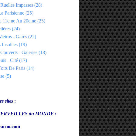
 Ruelles Impasses
(28)
a Parisienne
(25)
Du 11eme Au 20eme
(25)
tières
(24)
Metros - Gares
(22)
 Insolites
(19)
Couverts - Galeries
(18)
uis - Cité
(17)
oits De Paris
(14)
se
(5)
s sites
:
s MERVEILLES du MONDE
:
arno.com