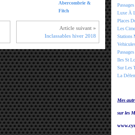
Abercombrie &
Passages
Fitch
Luxe À L
Places 
Les Cime
Inclassables hiver 2018
Stations 
Vehicules
Passages 
Iles St Lo
Sur Les T
La Défen
Mes autre
sur le
www.cyr