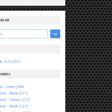
ERCHE
 le 11/11/2011
ORIES
er - 2eme
(304)
eme - 8eme
(217)
eme - 10eme
(217)
eme - 4eme
(121)