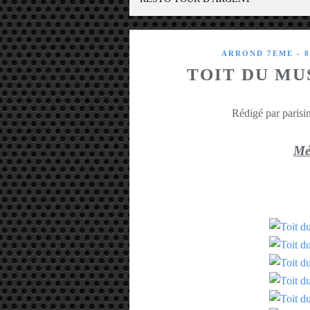
ARROND 7EME - 
TOIT DU MU
Rédigé par parisin
Mét