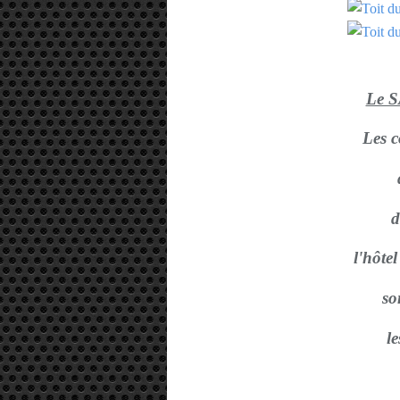
Le 
Les 
d
l'hôte
so
le