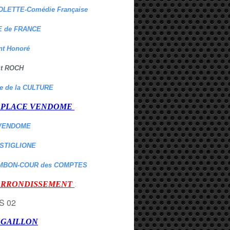
OLETTE-Comédie Française
 de FRANCE
nt Honoré
 St ROCH
re de la CULTURE
er PLACE VENDOME
VENDOME
ASTIGLIONE
MBON-COUR des COMPTES
:
 ARRONDISSEMENT
r GAILLON