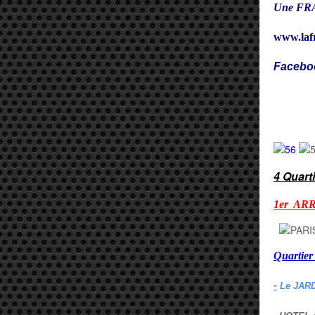
Une FRA
www.laf
Facebo
Cy
4 Quart
1er AR
Quarti
-
Le JAR