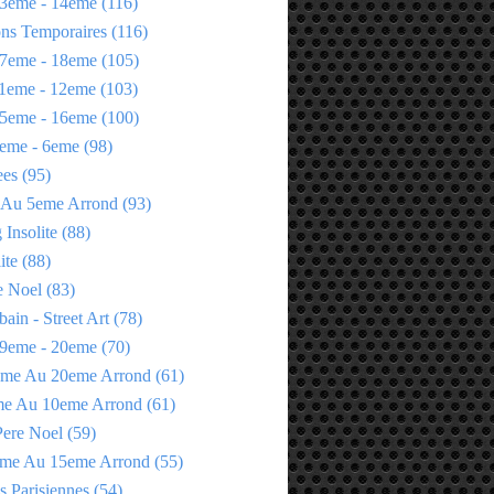
3eme - 14eme
(116)
ons Temporaires
(116)
7eme - 18eme
(105)
1eme - 12eme
(103)
5eme - 16eme
(100)
eme - 6eme
(98)
ees
(95)
 Au 5eme Arrond
(93)
Insolite
(88)
ite
(88)
e Noel
(83)
bain - Street Art
(78)
9eme - 20eme
(70)
eme Au 20eme Arrond
(61)
me Au 10eme Arrond
(61)
Pere Noel
(59)
eme Au 15eme Arrond
(55)
s Parisiennes
(54)