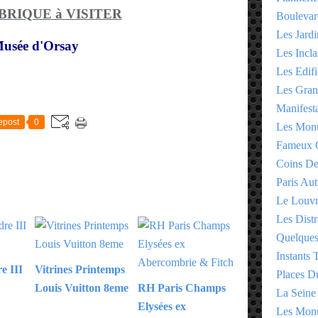
UBRIQUE à VISITER
Boulevar
Les Jardi
usée d'Orsay
Les Incla
Les Edifi
Les Gran
E
Manifesta
epost
0
Les Monu
Fameux 
Coins D
Paris Aut
Le Louv
Les Distr
Quelques
Instants
e III
Vitrines Printemps
Places D
Louis Vuitton 8eme
RH Paris Champs
La Seine
Elysées ex
Les Monu