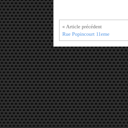
Rue Popincourt 11eme