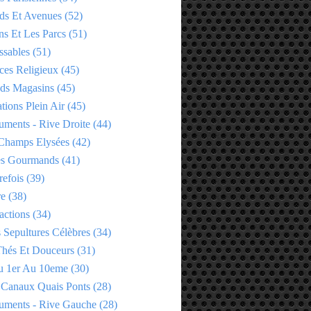
ds Et Avenues
(52)
ns Et Les Parcs
(51)
ssables
(51)
ces Religieux
(45)
ds Magasins
(45)
tions Plein Air
(45)
ments - Rive Droite
(44)
Champs Elysées
(42)
es Gourmands
(41)
refois
(39)
re
(38)
actions
(34)
 Sepultures Célèbres
(34)
 Thés Et Douceurs
(31)
u 1er Au 10eme
(30)
 Canaux Quais Ponts
(28)
ments - Rive Gauche
(28)