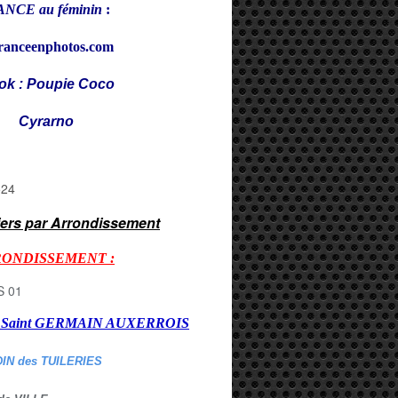
NCE au féminin
:
ranceenphotos.com
ok : Poupie Coco
rarno
iers par Arrondissement
RONDISSEMENT :
er Saint GERMAIN AUXERROI
S
DIN des TUILERIES