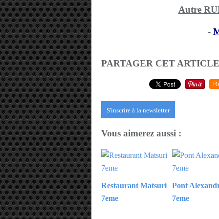
Autre R
-
M
PARTAGER CET ARTICL
R
S'inscrire à la newsletter
Vous aimerez aussi :
Restaurant Matsuri
Pont Alexandr
7eme
7eme