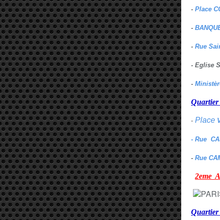
-
Place C
-
BANQUE
-
Rue Sai
- Eglise
-
Ministè
Quarti
Place
-
- Rue C
-
Rue CA
2eme
Quartie