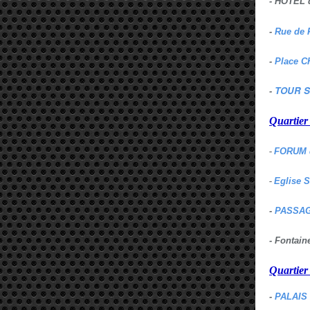
- HOTEL 
-
Rue de 
-
Place C
TOUR S
-
Quartie
-
FORUM 
-
Eglise 
-
PASSAG
- Fontai
Quartie
-
PALAIS