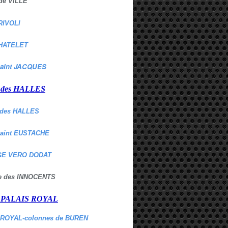
de VILLE
RIVOLI
HATELET
aint JACQUES
r des HALLES
des HALLES
Saint EUSTACHE
E VERO DODAT
ne des INNOCENTS
r PALAIS ROYAL
 ROYAL-colonnes de BUREN