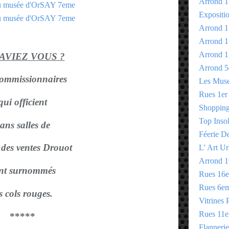
Arrond 1
Expositi
Arrond 1
Arrond 1
Arrond 1
SAVIEZ VOUS ?
Arrond 5
commissionnaires
Les Mus
Rues 1er
qui officient
Shopping 
Top Insol
ans salles de
Féerie D
l des ventes Drouot
L' Art Ur
Arrond 1
nt surnommés
Rues 16
Rues 6e
s cols rouges.
Vitrines 
Rues 11
*****
Flannerie