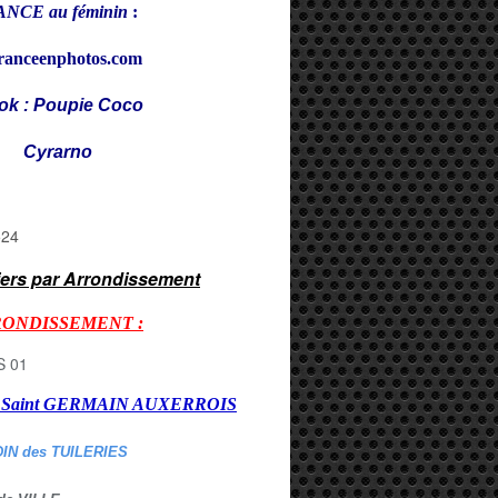
NCE au féminin
:
ranceenphotos.com
ok : Poupie Coco
rarno
iers par Arrondissement
RONDISSEMENT :
er Saint GERMAIN AUXERROI
S
DIN des TUILERIES