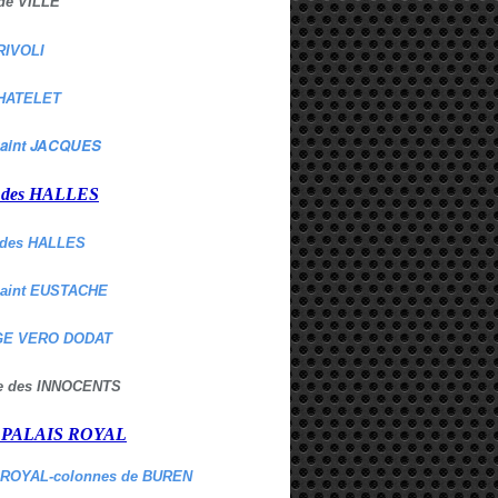
de VILLE
RIVOLI
HATELET
aint JACQUES
r des HALLES
des HALLES
Saint EUSTACHE
E VERO DODAT
ne des INNOCENTS
r PALAIS ROYAL
 ROYAL-colonnes de BUREN