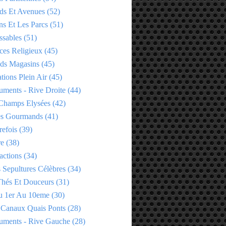
ds Et Avenues
(52)
ns Et Les Parcs
(51)
ssables
(51)
ces Religieux
(45)
ds Magasins
(45)
tions Plein Air
(45)
ments - Rive Droite
(44)
Champs Elysées
(42)
es Gourmands
(41)
refois
(39)
re
(38)
actions
(34)
 Sepultures Célèbres
(34)
 Thés Et Douceurs
(31)
u 1er Au 10eme
(30)
 Canaux Quais Ponts
(28)
ments - Rive Gauche
(28)