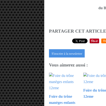
du B
PARTAGER CET ARTICL
R
S'inscrire à la newsletter
Vous aimerez aussi :
Foire du trôn
Foire du trône
12eme
manèges enfants