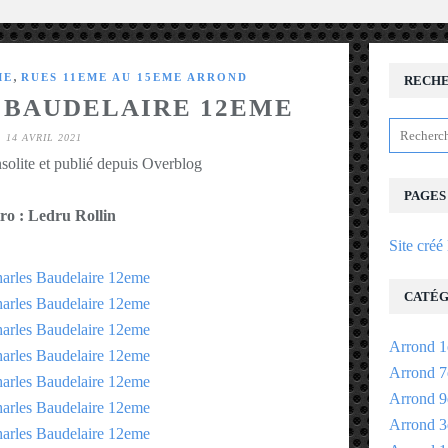
,
ME
RUES 11EME AU 15EME ARROND
RECH
 BAUDELAIRE 12EME
14 AVRIL 2021
solite et publié depuis Overblog
PAGES
ro : Ledru Rollin
Site créé
CATÉG
Arrond 1
Arrond 7
Arrond 9
Arrond 3