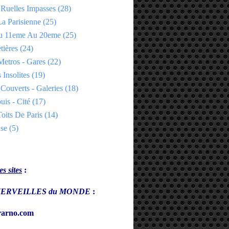
 Ruelles Impasses
(28)
a Parisienne
(25)
Du 11eme Au 20eme
(25)
tières
(24)
Metros - Gares
(22)
 Insolites
(19)
Couverts - Galeries
(18)
uis - Cité
(17)
oits De Paris
(14)
se
(5)
s sites
:
s MERVEILLES du MONDE
:
arno.com