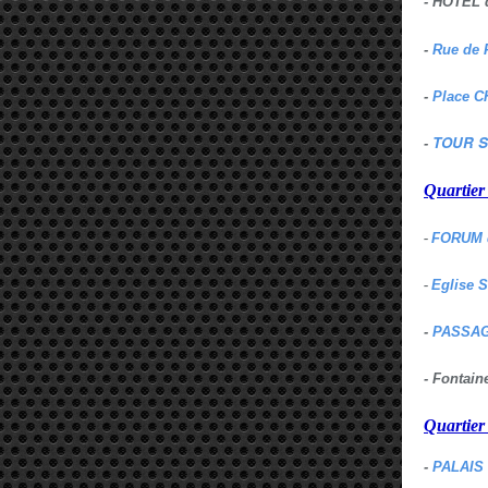
- HOTEL 
-
Rue de 
-
Place C
TOUR S
-
Quartie
-
FORUM 
-
Eglise 
-
PASSAG
- Fontai
Quartie
-
PALAIS