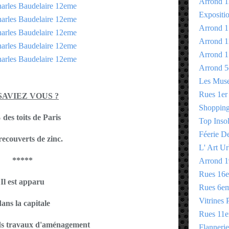
Arrond 1
Expositi
Arrond 1
Arrond 1
Arrond 1
Arrond 5
Les Mus
Rues 1er
SAVIEZ VOUS ?
Shopping 
des toits de Paris
Top Insol
Féerie D
recouverts de zinc.
L' Art Ur
*****
Arrond 1
Rues 16
Il est apparu
Rues 6e
Vitrines 
ans la capitale
Rues 11
ds travaux d'aménagement
Flannerie