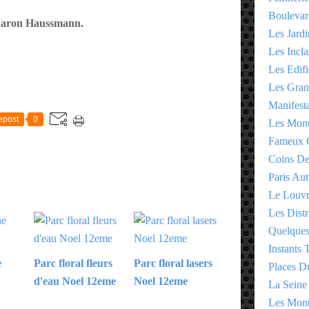
Boulevar
aron Haussmann.
Les Jardi
Les Incla
Les Edifi
Les Gran
E
Manifesta
epost
0
Les Monu
Fameux 
Coins D
Paris Aut
Le Louv
Les Distr
Quelques
Instants
e
Parc floral fleurs
Parc floral lasers
Places D
d'eau Noel 12eme
Noel 12eme
La Seine
Les Monu