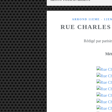
ARROND 11EME - 12E
RUE CHARLES
Rédigé par parisin
Mét