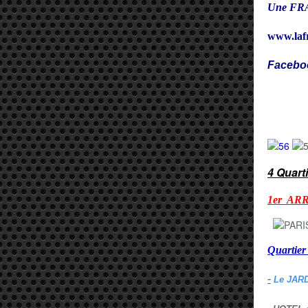
Une FRA
www.laf
Facebo
Cy
4 Quart
1er AR
Quarti
-
Le JAR