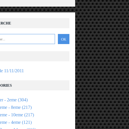
ERCHE
 le 11/11/2011
ORIES
er - 2eme
(304)
eme - 8eme
(217)
eme - 10eme
(217)
eme - 4eme
(121)