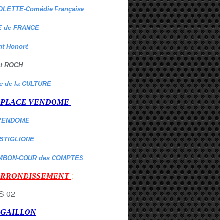
OLETTE-Comédie Française
 de FRANCE
nt Honoré
 St ROCH
re de la CULTURE
er PLACE VENDOME
VENDOME
ASTIGLIONE
MBON-COUR des COMPTES
:
 ARRONDISSEMENT
r GAILLON