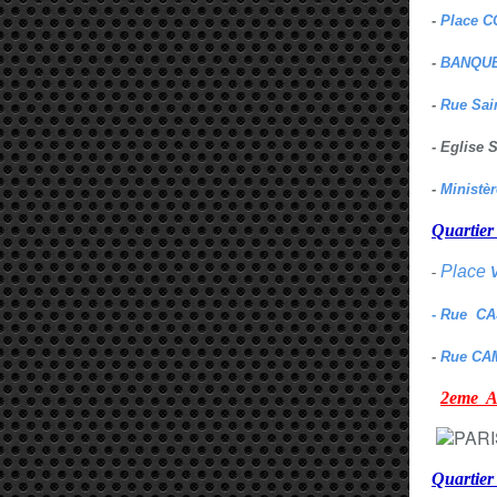
-
Place C
-
BANQUE
-
Rue Sai
- Eglise
-
Ministè
Quarti
Place
-
- Rue C
-
Rue CA
2eme
Quartie