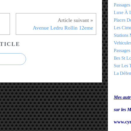
Passages
Luxe À L
Places 
Avenue Ledru Rollin 12eme
Les Cime
Stations 
Vehicules
TICLE
Passages 
Iles St Lo
Sur Les T
La Défen
Mes autre
sur le
www.cyr