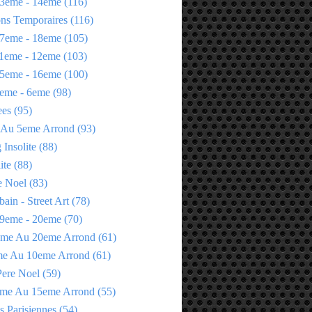
3eme - 14eme
(116)
ons Temporaires
(116)
7eme - 18eme
(105)
1eme - 12eme
(103)
5eme - 16eme
(100)
eme - 6eme
(98)
ees
(95)
 Au 5eme Arrond
(93)
Insolite
(88)
ite
(88)
e Noel
(83)
bain - Street Art
(78)
9eme - 20eme
(70)
eme Au 20eme Arrond
(61)
me Au 10eme Arrond
(61)
Pere Noel
(59)
eme Au 15eme Arrond
(55)
s Parisiennes
(54)