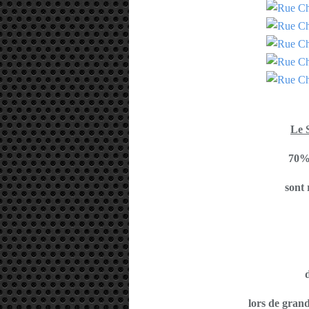
Le 
70% 
sont 
d
lors de gran