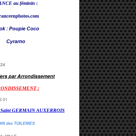
NCE au féminin
:
ranceenphotos.com
ok : Poupie Coco
rarno
iers par Arrondissement
RONDISSEMENT :
er Saint GERMAIN AUXERROI
S
DIN des TUILERIES