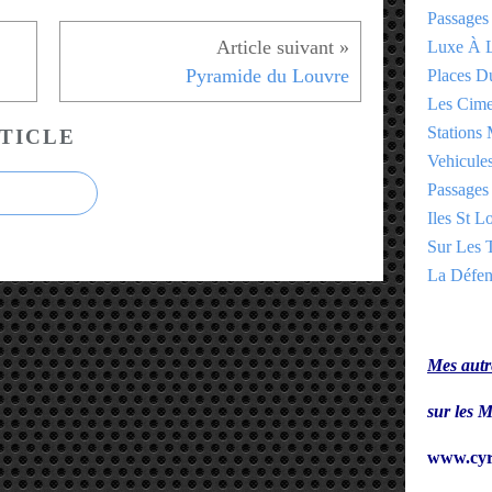
Passages
Luxe À L
Pyramide du Louvre
Places 
Les Cime
Stations 
TICLE
Vehicules
Passages 
Iles St Lo
Sur Les T
La Défen
Mes autre
sur le
www.cyr