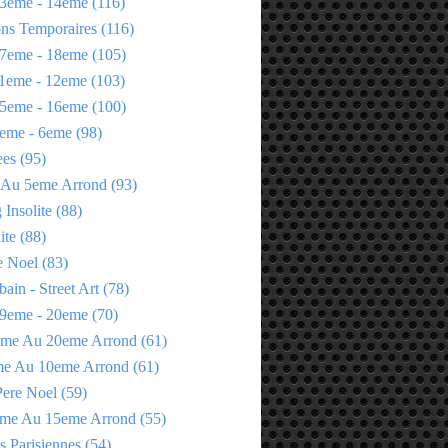
3eme - 14eme
(116)
ons Temporaires
(116)
7eme - 18eme
(105)
1eme - 12eme
(103)
5eme - 16eme
(100)
eme - 6eme
(98)
ees
(95)
 Au 5eme Arrond
(93)
Insolite
(88)
ite
(88)
e Noel
(83)
bain - Street Art
(78)
9eme - 20eme
(70)
eme Au 20eme Arrond
(61)
me Au 10eme Arrond
(61)
Pere Noel
(59)
eme Au 15eme Arrond
(55)
s Parisiennes
(54)