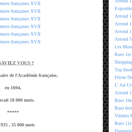
Arrond 1
Expositi
Arrond 1
Arrond 1
Arrond 1
Arrond 5
Les Mus
Rues 1er
Shopping 
SAVIEZ VOUS ?
Top Insol
naire de l'Académie française,
Féerie D
L' Art Ur
en 1694,
Arrond 1
 avait 18 000 mots.
Rues 16
Rues 6e
*****
Vitrines 
Rues 11
935 , 35 000 mots
Flannerie