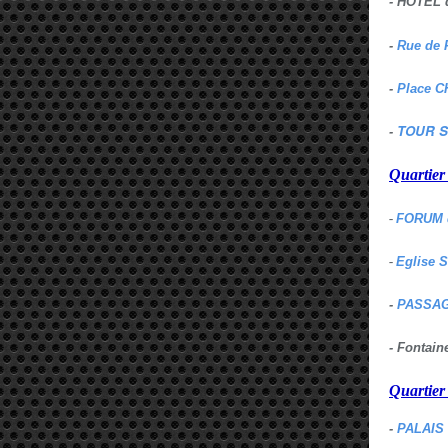
- HOTEL 
-
Rue de 
-
Place C
TOUR S
-
Quartie
-
FORUM 
-
Eglise 
-
PASSAG
- Fontai
Quartie
-
PALAIS