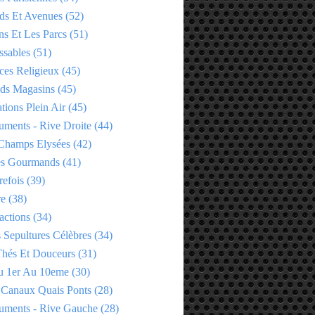
ds Et Avenues
(52)
ns Et Les Parcs
(51)
ssables
(51)
ces Religieux
(45)
ds Magasins
(45)
tions Plein Air
(45)
ments - Rive Droite
(44)
Champs Elysées
(42)
es Gourmands
(41)
refois
(39)
re
(38)
actions
(34)
 Sepultures Célèbres
(34)
 Thés Et Douceurs
(31)
u 1er Au 10eme
(30)
 Canaux Quais Ponts
(28)
ments - Rive Gauche
(28)