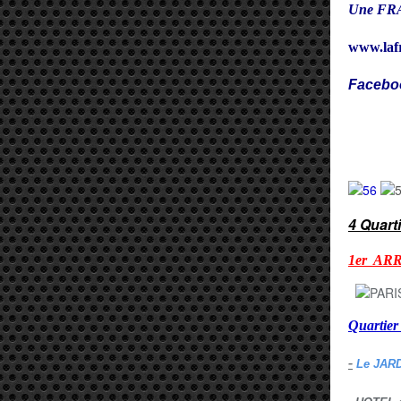
Une FRA
www.laf
Facebo
Cy
4 Quart
1er AR
Quarti
-
Le JAR