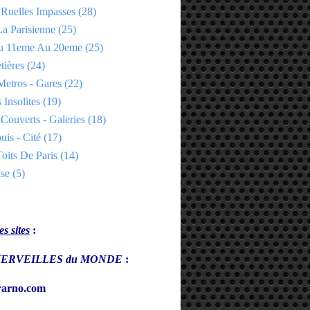
 Ruelles Impasses
(28)
a Parisienne
(25)
Du 11eme Au 20eme
(25)
tières
(24)
Metros - Gares
(22)
 Insolites
(19)
Couverts - Galeries
(18)
uis - Cité
(17)
oits De Paris
(14)
se
(5)
s sites
:
s MERVEILLES du MONDE
:
arno.com