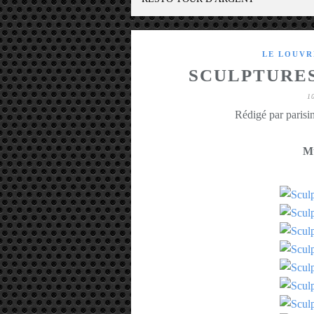
LE LOUVR
SCULPTURES
1
Rédigé par parisin
Mu