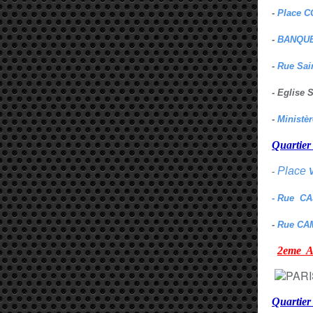
-
Place C
-
BANQUE
-
Rue Sai
- Eglise
-
Ministè
Quarti
Place
-
- Rue C
-
Rue CA
2eme
Quartie