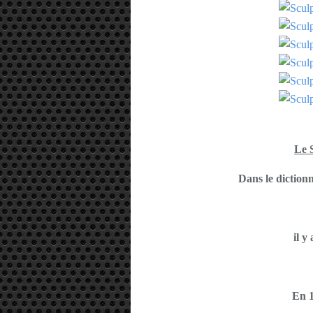
Le 
Dans le diction
il y
En 1