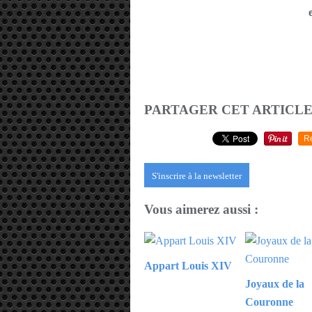
PARTAGER CET ARTICL
R
S'inscrire à la newsletter
Vous aimerez aussi :
Appart Louis XIV
Joyaux de la
Couronne