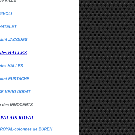
de VILLE
RIVOLI
HATELET
aint JACQUES
r des HALLES
des HALLES
Saint EUSTACHE
E VERO DODAT
ne des INNOCENTS
r PALAIS ROYAL
 ROYAL-colonnes de BUREN