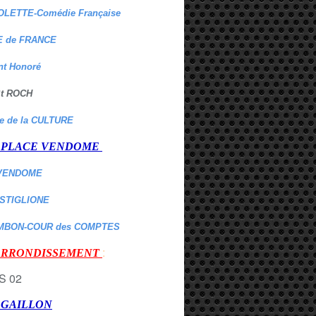
OLETTE-Comédie Française
 de FRANCE
nt Honoré
 St ROCH
re de la CULTURE
er PLACE VENDOME
VENDOME
ASTIGLIONE
MBON-COUR des COMPTES
:
 ARRONDISSEMENT
r GAILLON