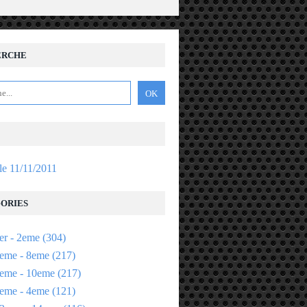
ERCHE
 le 11/11/2011
ORIES
er - 2eme
(304)
eme - 8eme
(217)
eme - 10eme
(217)
eme - 4eme
(121)