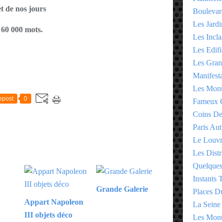
et de nos jours
Boulevar
Les Jardi
60 000 mots.
Les Incla
Les Edifi
Les Gran
Manifesta
E
Les Monu
epost
0
Fameux 
Coins D
Paris Aut
Le Louv
Les Distr
Quelques
Instants
Grande Galerie
Places D
Appart Napoleon
La Seine
III objets déco
Les Monu