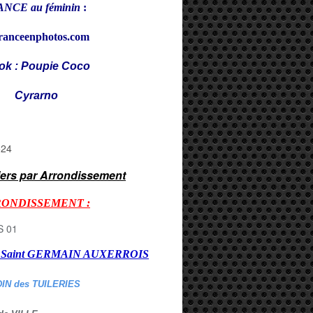
NCE au féminin
:
ranceenphotos.com
ok : Poupie Coco
rarno
iers par Arrondissement
RONDISSEMENT :
er Saint GERMAIN AUXERROI
S
DIN des TUILERIES