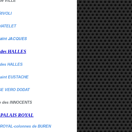
de VILLE
RIVOLI
HATELET
aint JACQUES
r des HALLES
des HALLES
Saint EUSTACHE
E VERO DODAT
ne des INNOCENTS
r PALAIS ROYAL
 ROYAL-colonnes de BUREN