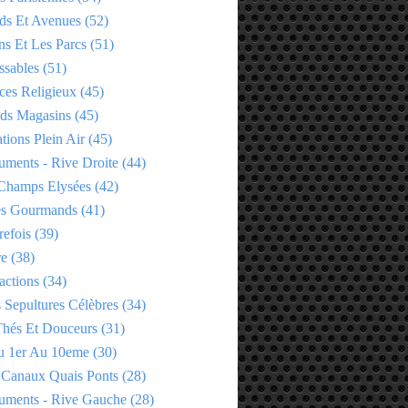
ds Et Avenues
(52)
ns Et Les Parcs
(51)
ssables
(51)
ces Religieux
(45)
ds Magasins
(45)
tions Plein Air
(45)
ments - Rive Droite
(44)
Champs Elysées
(42)
es Gourmands
(41)
refois
(39)
re
(38)
actions
(34)
 Sepultures Célèbres
(34)
 Thés Et Douceurs
(31)
u 1er Au 10eme
(30)
 Canaux Quais Ponts
(28)
ments - Rive Gauche
(28)