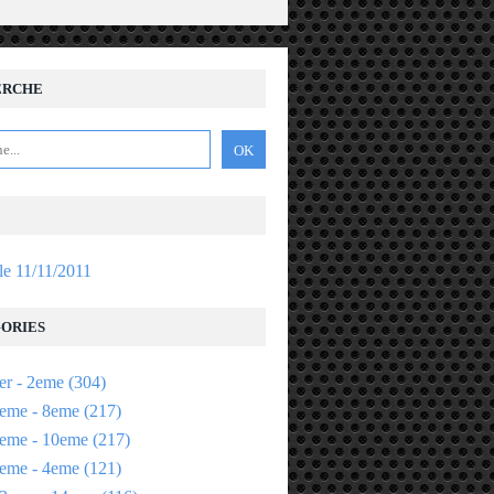
ERCHE
 le 11/11/2011
ORIES
er - 2eme
(304)
eme - 8eme
(217)
eme - 10eme
(217)
eme - 4eme
(121)