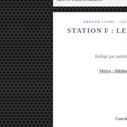
ARROND 13EME - 14
STATION F : L
Rédigé par parisin
Métro : Bibli
l'anci