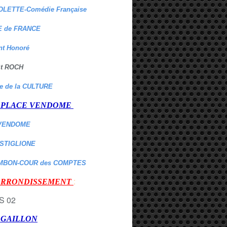
OLETTE-Comédie Française
 de FRANCE
nt Honoré
 St ROCH
re de la CULTURE
er PLACE VENDOME
VENDOME
ASTIGLIONE
MBON-COUR des COMPTES
:
 ARRONDISSEMENT
r GAILLON