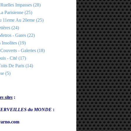
 Ruelles Impasses
(28)
a Parisienne
(25)
Du 11eme Au 20eme
(25)
tières
(24)
Metros - Gares
(22)
 Insolites
(19)
Couverts - Galeries
(18)
uis - Cité
(17)
oits De Paris
(14)
se
(5)
s sites
:
s MERVEILLES du MONDE
:
arno.com