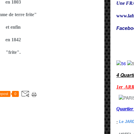
en 1803
Une FRA
me de terre frite"
www.laf
et enfin
Facebo
en 1842
Cy
"frite".
4 Quart
E
1er AR
epost
0
Quarti
-
Le JAR