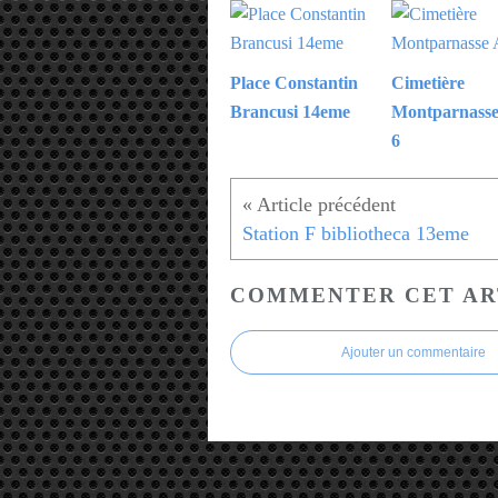
Place Constantin
Cimetière
Brancusi 14eme
Montparnasse
6
Station F bibliotheca 13eme
COMMENTER CET AR
Ajouter un commentaire