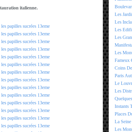
Boulevar
tauration italienne.
Les Jardi
Les Incla
Les Edifi
Les Gran
Manifesta
Les Monu
Fameux 
Coins D
Paris Aut
Le Louv
Les Distr
Quelques
Instants
Places D
La Seine
Les Monu