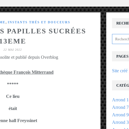
,
EME
INSTANTS THÉS ET DOUCEURS
RECH
ES PAPILLES SUCRÉES
13EME
22 MAI 2022
PAGES
solite et publié depuis Overblog
Site créé
othèque François Mitterrand
*****
CATÉG
Ce lieu
Arrond 1
Arrond 7
était
Arrond 9
enne hall Freyssinet
Arrond 3