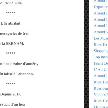
Arrond 1
e 1920 à 2006.
Expositi
*****
Arrond 1
Arrond 1
Elle abritait
Arrond 1
Arrond 5
messageries de frêt
Les Mus
e la SERNAM.
Rues 1er
Shopping 
*****
Top Insol
Féerie D
t une dizaine d'années,
L' Art Ur
fût laissé à l'abandon.
Arrond 1
Rues 16
*****
Rues 6e
Depuis 2017,
Vitrines 
Rues 11
éation d'un lieu
Flannerie