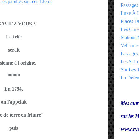
Passages
Luxe À L
Places 
SAVIEZ VOUS ?
Les Cime
La frite
Stations 
Vehicules
serait
Passages 
Iles St Lo
sienne à l'origine.
Sur Les T
*****
La Défen
En 1794,
on l'appelait
Mes autre
de terre en friture"
sur le
puis
www.cyr