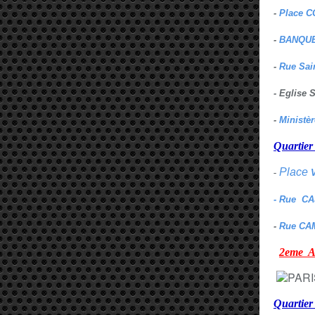
-
Place C
-
BANQUE
-
Rue Sai
- Eglise
-
Ministè
Quarti
Place
-
- Rue C
-
Rue CA
2eme
Quartie