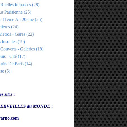
 Ruelles Impasses
(28)
a Parisienne
(25)
Du 11eme Au 20eme
(25)
tières
(24)
Metros - Gares
(22)
 Insolites
(19)
Couverts - Galeries
(18)
uis - Cité
(17)
oits De Paris
(14)
se
(5)
s sites
:
s MERVEILLES du MONDE
:
arno.com