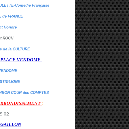
OLETTE-Comédie Française
 de FRANCE
nt Honoré
 St ROCH
re de la CULTURE
er PLACE VENDOME
VENDOME
ASTIGLIONE
MBON-COUR des COMPTES
:
 ARRONDISSEMENT
r GAILLON