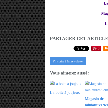
-
La
-
Mag
-
L
PARTAGER CET ARTICL
R
S'inscrire à la newsletter
Vous aimerez aussi :
La boite à joujoux
Magasin de
miniatures 9