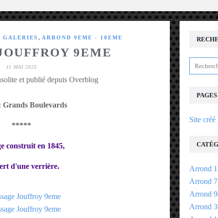
,
- GALERIES
ARROND 9EME - 10EME
RECH
JOUFFROY 9EME
11 MAI 2025
solite et publié depuis Overblog
PAGES
: Grands Boulevards
Site créé
*****
CATÉG
e construit en 1845,
ert
d'une verrière.
Arrond 1
Arrond 7
Arrond 9
Arrond 3