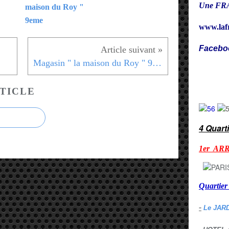
Une FRA
maison du Roy "
9eme
www.laf
Facebo
Magasin " la maison du Roy " 9eme
Cy
TICLE
4 Quart
1er AR
Quarti
-
Le JAR