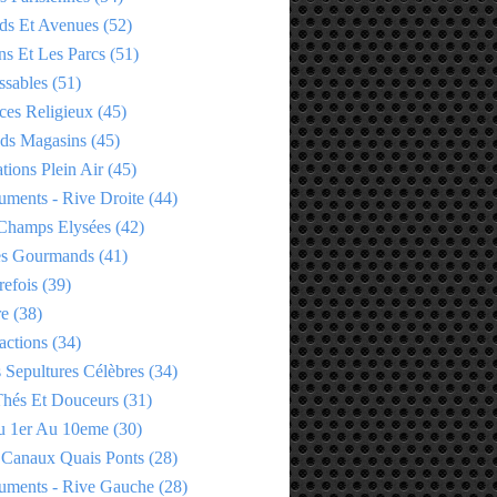
ds Et Avenues
(52)
ns Et Les Parcs
(51)
ssables
(51)
ces Religieux
(45)
ds Magasins
(45)
tions Plein Air
(45)
ments - Rive Droite
(44)
Champs Elysées
(42)
es Gourmands
(41)
refois
(39)
re
(38)
actions
(34)
 Sepultures Célèbres
(34)
 Thés Et Douceurs
(31)
u 1er Au 10eme
(30)
 Canaux Quais Ponts
(28)
ments - Rive Gauche
(28)