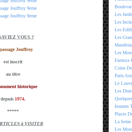
Boulevar
Les Jardi
Les Incla
Les Edifi
SAVIEZ VOUS ?
Les Gran
Manifesta
passage Jouffroy
Les Monu
Fameux 
est inscrit
Coins D
au titre
Paris Aut
Le Louv
nument historique
Les Distr
Quelques
depuis
1974.
Instants
*****
Places D
La Seine
ARTICLES à VISITER
Les Monu