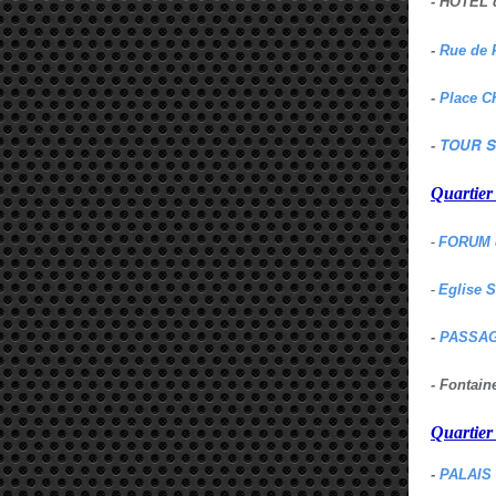
- HOTEL 
-
Rue de 
-
Place C
TOUR S
-
Quartie
-
FORUM 
-
Eglise 
-
PASSAG
- Fontai
Quartie
-
PALAIS