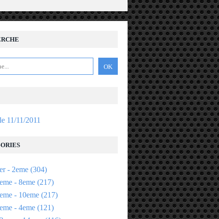
ERCHE
 le 11/11/2011
ORIES
er - 2eme
(304)
eme - 8eme
(217)
eme - 10eme
(217)
eme - 4eme
(121)