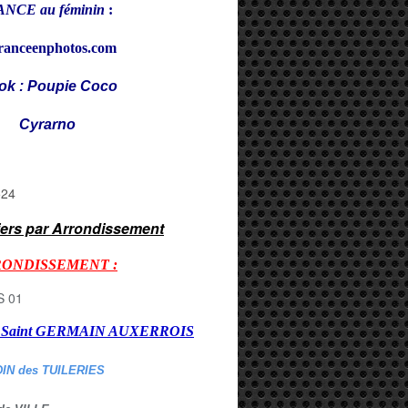
NCE au féminin
:
ranceenphotos.com
ok : Poupie Coco
rarno
iers par Arrondissement
RONDISSEMENT :
er Saint GERMAIN AUXERROI
S
DIN des TUILERIES