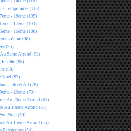
3eme - 14eme
(116)
ons Temporaires
(116)
7eme - 18eme
(105)
1eme - 12eme
(103)
5eme - 16eme
(100)
eme - 6eme
(98)
ees
(95)
 Au 5eme Arrond
(93)
Insolite
(88)
ite
(88)
e Noel
(83)
bain - Street Art
(78)
9eme - 20eme
(70)
eme Au 20eme Arrond
(61)
me Au 10eme Arrond
(61)
Pere Noel
(59)
eme Au 15eme Arrond
(55)
s Parisiennes
(54)