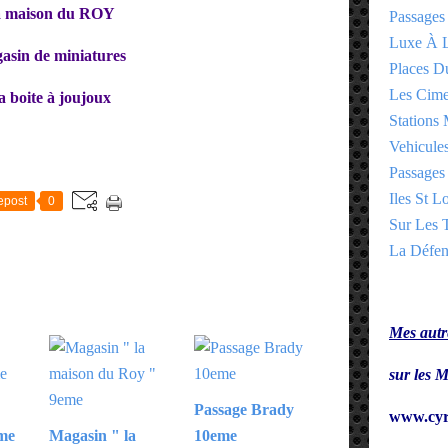
 maison du ROY
Passages
Luxe À L
asin de miniatures
Places 
Les Cime
a boite à joujoux
Stations 
Vehicules
E
Passages 
Iles St Lo
epost
0
Sur Les T
La Défen
Mes autre
sur le
Passage Brady
www.cyr
eme
Magasin " la
10eme