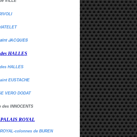
de VILLE
RIVOLI
HATELET
aint JACQUES
r des HALLES
des HALLES
Saint EUSTACHE
E VERO DODAT
ne des INNOCENTS
r PALAIS ROYAL
 ROYAL-colonnes de BUREN