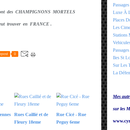
Passages
sont des CHAMPIGNONS MORTELS
Luxe À L
Places 
peut trouver en FRANCE .
Les Cime
Stations 
E
Vehicules
Passages 
epost
0
Iles St Lo
Sur Les T
La Défen
Mes autre
sur le
iennes
Rues Caillié et de
Rue Cicé - Rue
www.cyr
Fleury 18eme
Peguy 6eme