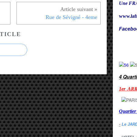
Une FRA
www.laf
Rue de Sévigné - 4eme
Facebo
TICLE
Cy
4 Quart
1er AR
Quarti
-
Le JAR