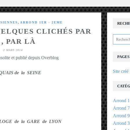
,
ISIENNES
ARROND 1ER - 2EME
RECH
QUELQUES CLICHÉS PAR
 , PAR LÀ
2 MARS 2014
PAGES
solite et publié depuis Overblog
Site créé
s QUAIS de la SEINE
CATÉG
Arrond 1
Arrond 7
Arrond 9
HORLOGE de la GARE de LYON
Arrond 3