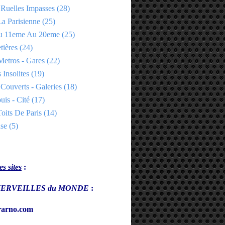
 Ruelles Impasses
(28)
a Parisienne
(25)
Du 11eme Au 20eme
(25)
tières
(24)
Metros - Gares
(22)
 Insolites
(19)
Couverts - Galeries
(18)
uis - Cité
(17)
oits De Paris
(14)
se
(5)
s sites
:
s MERVEILLES du MONDE
:
arno.com