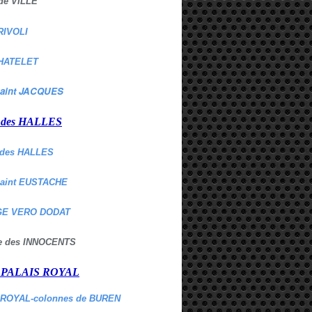
de VILLE
RIVOLI
HATELET
aint JACQUES
r des HALLES
des HALLES
Saint EUSTACHE
E VERO DODAT
ne des INNOCENTS
r PALAIS ROYAL
 ROYAL-colonnes de BUREN