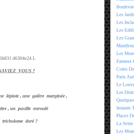
Boulevar
Les Jardi
Les Incla
Les Edifi
Les Gran
Manifesta
Les Monu
Fameux 
Coins D
SAVIEZ VOUS ?
Paris Aut
Le Louv
Les Distr
e lépiote , une galère marginée ,
Quelques
Instants
tre , un paxille enroulé
Places D
 tricholome doré ?
La Seine
Les Monu