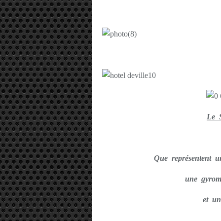
Le 
Que représentent un
une gyromi
et un