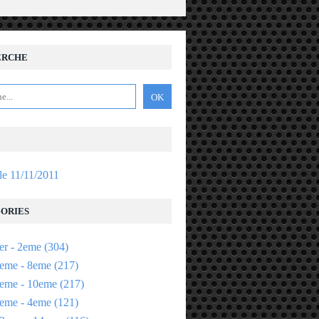
ERCHE
 le 11/11/2011
ORIES
er - 2eme
(304)
eme - 8eme
(217)
eme - 10eme
(217)
eme - 4eme
(121)