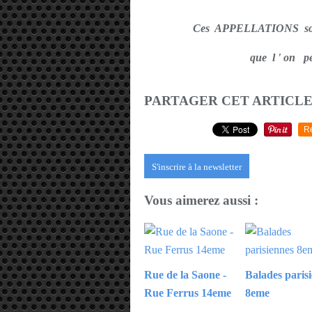
Ces APPELLATIONS 
que l ' on 
PARTAGER CET ARTICL
R
S'inscrire à la newsletter
Vous aimerez aussi :
Rue de la Saone -
Balades paris
Rue Ferrus 14eme
8eme