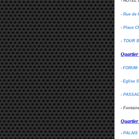
- HOTEL 
-
Rue de 
-
Place C
TOUR S
-
Quartie
-
FORUM 
-
Eglise 
-
PASSAG
- Fontai
Quartie
-
PALAIS