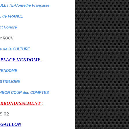
OLETTE-Comédie Française
 de FRANCE
nt Honoré
 St ROCH
re de la CULTURE
er PLACE VENDOME
VENDOME
ASTIGLIONE
MBON-COUR des COMPTES
:
 ARRONDISSEMENT
r GAILLON