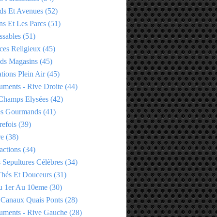
ds Et Avenues
(52)
ns Et Les Parcs
(51)
ssables
(51)
ces Religieux
(45)
ds Magasins
(45)
tions Plein Air
(45)
ments - Rive Droite
(44)
Champs Elysées
(42)
es Gourmands
(41)
refois
(39)
re
(38)
actions
(34)
 Sepultures Célèbres
(34)
 Thés Et Douceurs
(31)
u 1er Au 10eme
(30)
 Canaux Quais Ponts
(28)
ments - Rive Gauche
(28)