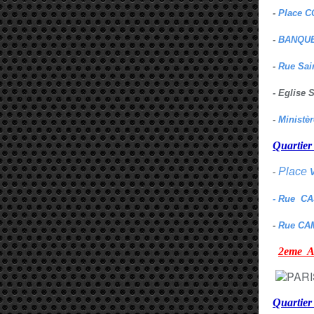
-
Place C
-
BANQUE
-
Rue Sai
- Eglise
-
Ministè
Quarti
Place
-
- Rue C
-
Rue CA
2eme
Quartie