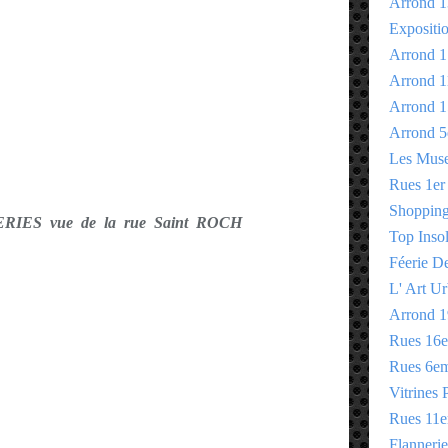
Arrond 1
Expositi
Arrond 1
Arrond 1
Arrond 1
Arrond 5
Les Mus
Rues 1er
Shopping 
RIES vue de la rue Saint ROCH
Top Insol
Féerie D
L' Art Ur
Arrond 1
Rues 16
Rues 6e
Vitrines 
Rues 11
Flannerie