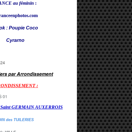
NCE au féminin
:
ranceenphotos.com
ok : Poupie Coco
rarno
iers par Arrondissement
RONDISSEMENT :
er Saint GERMAIN AUXERROI
S
DIN des TUILERIES