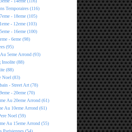
3eme - 14eme
(116)
ons Temporaires
(116)
7eme - 18eme
(105)
1eme - 12eme
(103)
5eme - 16eme
(100)
eme - 6eme
(98)
ees
(95)
 Au 5eme Arrond
(93)
Insolite
(88)
ite
(88)
e Noel
(83)
bain - Street Art
(78)
9eme - 20eme
(70)
eme Au 20eme Arrond
(61)
me Au 10eme Arrond
(61)
Pere Noel
(59)
eme Au 15eme Arrond
(55)
s Parisiennes
(54)