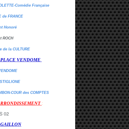
OLETTE-Comédie Française
 de FRANCE
nt Honoré
 St ROCH
re de la CULTURE
er PLACE VENDOME
VENDOME
ASTIGLIONE
MBON-COUR des COMPTES
:
 ARRONDISSEMENT
r GAILLON