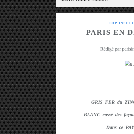
TOP INSOL
PARIS EN 
Rédigé par parisin
GRIS FER du ZINC 
BLANC cassé des faç
Dans ce P