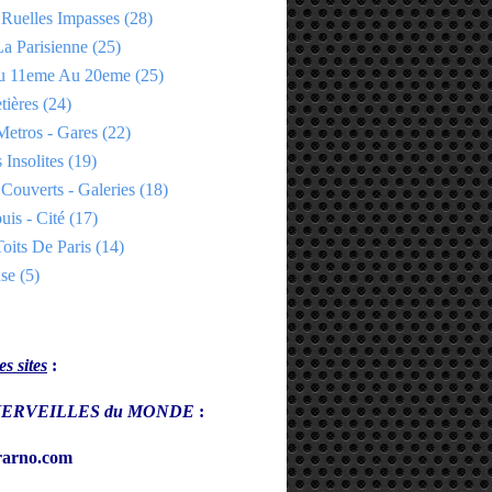
 Ruelles Impasses
(28)
a Parisienne
(25)
Du 11eme Au 20eme
(25)
tières
(24)
Metros - Gares
(22)
 Insolites
(19)
Couverts - Galeries
(18)
uis - Cité
(17)
oits De Paris
(14)
se
(5)
s sites
:
s MERVEILLES du MONDE
:
arno.com