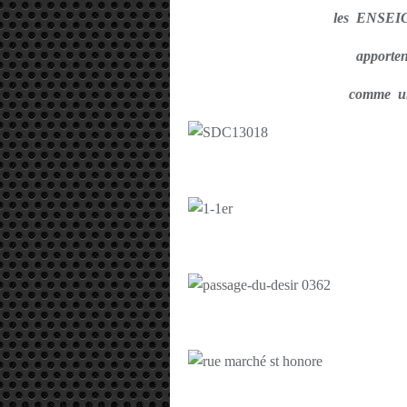
les ENSE
apport
comme un