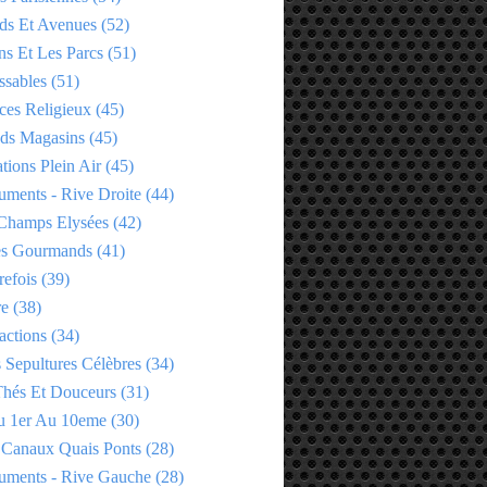
ds Et Avenues
(52)
ns Et Les Parcs
(51)
ssables
(51)
ces Religieux
(45)
ds Magasins
(45)
tions Plein Air
(45)
ments - Rive Droite
(44)
Champs Elysées
(42)
es Gourmands
(41)
refois
(39)
re
(38)
actions
(34)
 Sepultures Célèbres
(34)
 Thés Et Douceurs
(31)
u 1er Au 10eme
(30)
 Canaux Quais Ponts
(28)
ments - Rive Gauche
(28)