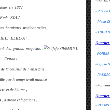
- HOTEL 
ublié en 1883 ,
-
Rue de 
Emle ZOLA
-
Place C
es boutiques traditionnelles ,
TOUR S
-
VIEIL ELBEUF ,
Quartie
ent des grands magasins .
-
FORUM 
Extrait :
-
Eglise 
 de la couleur de l 'enseigne ,
-
PASSAG
ille que le temps avait nuancé
- Fontai
ocre et de bitume ,
Quartie
, à droite et à gauche ,
-
PALAIS