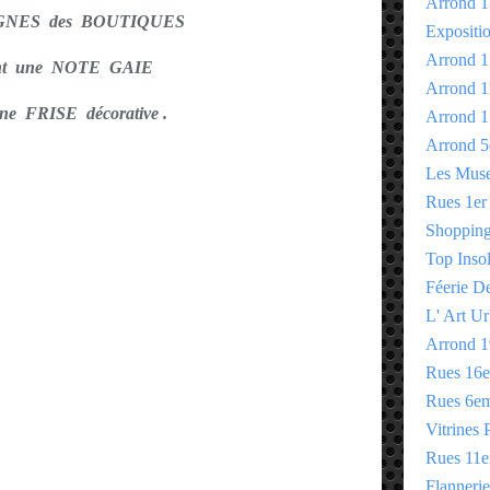
Arrond 1
IGNES des BOUTIQUES
Expositi
Arrond 1
ent une NOTE GAIE
Arrond 1
e FRISE décorative .
Arrond 1
Arrond 5
Les Mus
Rues 1er
Shopping 
Top Insol
Féerie D
L' Art Ur
Arrond 1
Rues 16
Rues 6e
Vitrines 
Rues 11
Flannerie