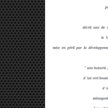
p
décrit une de c
le 
mise en péril par la développem
" une boiserie ,
d 'un vert boute
d '
ménageait 