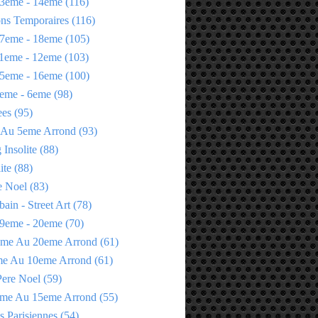
3eme - 14eme
(116)
ons Temporaires
(116)
7eme - 18eme
(105)
1eme - 12eme
(103)
5eme - 16eme
(100)
eme - 6eme
(98)
ees
(95)
 Au 5eme Arrond
(93)
Insolite
(88)
ite
(88)
e Noel
(83)
bain - Street Art
(78)
9eme - 20eme
(70)
eme Au 20eme Arrond
(61)
me Au 10eme Arrond
(61)
Pere Noel
(59)
eme Au 15eme Arrond
(55)
s Parisiennes
(54)