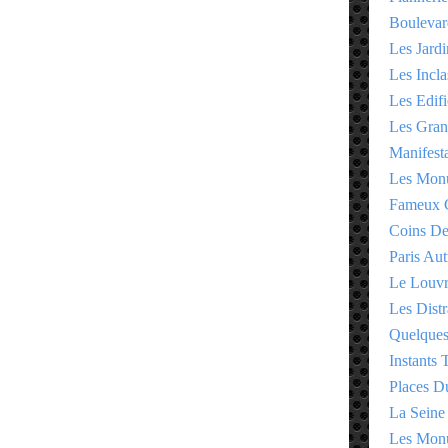
Boulevar
Les Jardi
Les Incla
Les Edifi
Les Gran
Manifesta
Les Monu
Fameux 
Coins D
Paris Aut
Le Louv
Les Distr
Quelques
Instants
Places D
La Seine
Les Monu