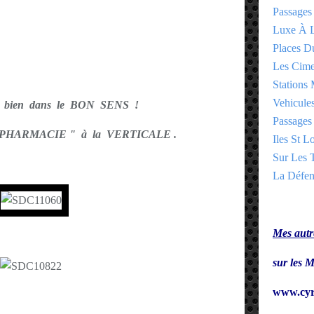
Passages
Luxe À L
Places 
Les Cime
Stations 
Vehicules
 bien dans le BON SENS !
Passages 
 " PHARMACIE " à la VERTICALE .
Iles St Lo
Sur Les T
La Défen
Mes autre
sur le
www.cyr