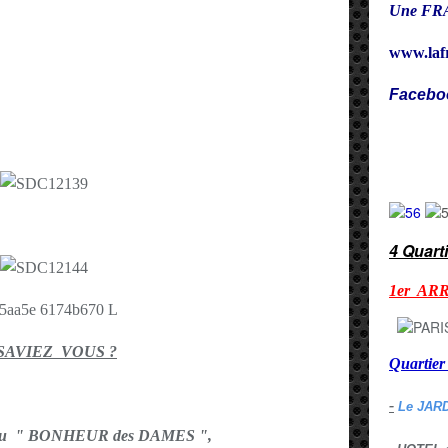
Une FRA
www.laf
Facebo
Cy
4 Quart
1er AR
SAVIEZ VOUS ?
Quarti
-
Le JAR
au " BONHEUR des DAMES ",