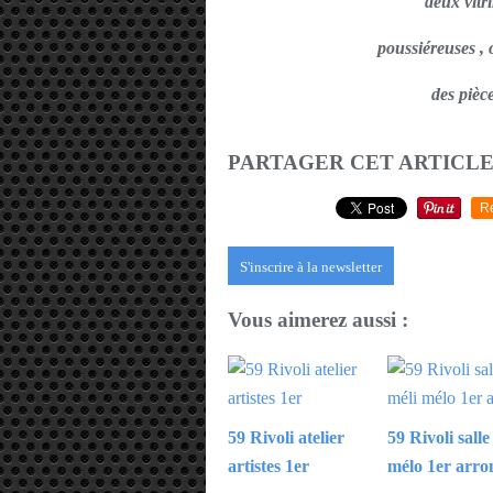
deux vitr
poussiéreuses , 
des pièce
PARTAGER CET ARTICL
R
S'inscrire à la newsletter
Vous aimerez aussi :
59 Rivoli atelier
59 Rivoli salle
artistes 1er
mélo 1er arro