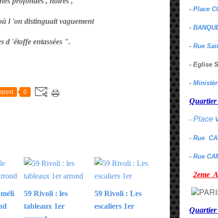
ines profondes , noires ,
-
Place C
où l 'on distinguait vaguement
-
BANQUE
s d 'étoffe entassées ".
-
Rue Sai
- Eglise
E
-
Ministè
epost
0
Quarti
Place
-
- Rue C
-
Rue CA
2eme
 méli
59 Rivoli : les
59 Rivoli : Les
nd
tableaux 1er
escaliers 1er
Quartie