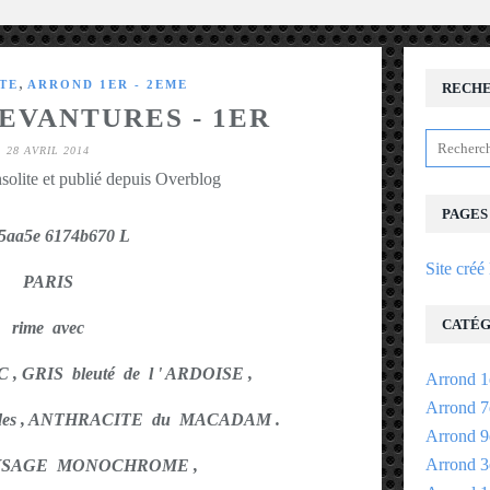
,
ITE
ARROND 1ER - 2EME
RECH
DEVANTURES - 1ER
28 AVRIL 2014
solite et publié depuis Overblog
PAGES
Site créé
PARIS
CATÉG
rime avec
, GRIS bleuté de l ' ARDOISE ,
Arrond 1
Arrond 7
ades , ANTHRACITE du MACADAM .
Arrond 9
Arrond 3
AYSAGE MONOCHROME ,