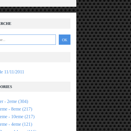
ERCHE
 le 11/11/2011
ORIES
er - 2eme
(304)
eme - 8eme
(217)
eme - 10eme
(217)
eme - 4eme
(121)