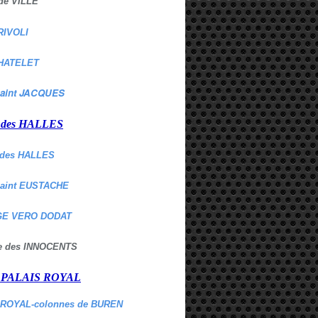
de VILLE
RIVOLI
HATELET
aint JACQUES
r des HALLES
des HALLES
Saint EUSTACHE
E VERO DODAT
ne des INNOCENTS
r PALAIS ROYAL
 ROYAL-colonnes de BUREN