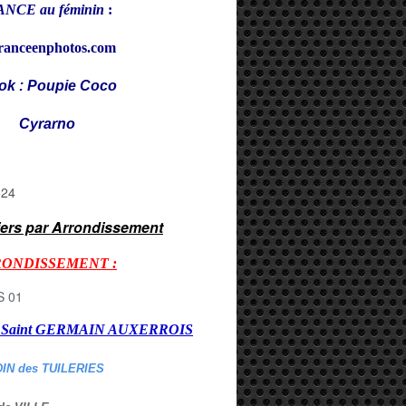
NCE au féminin
:
ranceenphotos.com
ok : Poupie Coco
rarno
iers par Arrondissement
RONDISSEMENT :
er Saint GERMAIN AUXERROI
S
DIN des TUILERIES