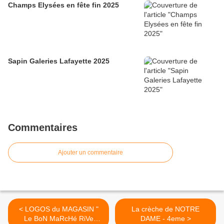
Champs Elysées en fête fin 2025
Sapin Galeries Lafayette 2025
Commentaires
Ajouter un commentaire
< LOGOS du MAGASIN "
La crèche de NOTRE
Le BoN MaRcHé RiVe
DAME - 4eme >