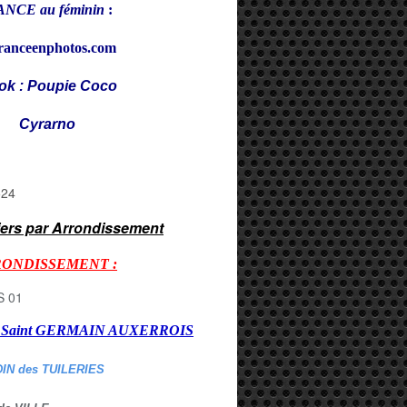
NCE au féminin
:
ranceenphotos.com
ok : Poupie Coco
rarno
iers par Arrondissement
RONDISSEMENT :
er Saint GERMAIN AUXERROI
S
DIN des TUILERIES