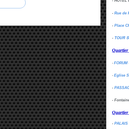
- HOTEL 
-
Rue de 
-
Place C
TOUR S
-
Quartie
-
FORUM 
-
Eglise 
-
PASSAG
- Fontai
Quartie
-
PALAIS