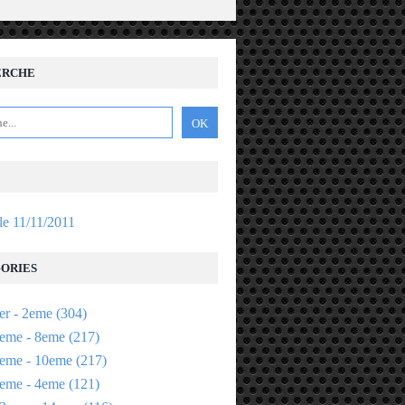
ERCHE
 le 11/11/2011
ORIES
er - 2eme
(304)
eme - 8eme
(217)
eme - 10eme
(217)
eme - 4eme
(121)