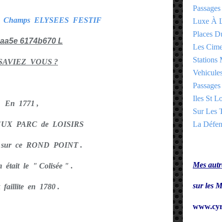
Passages
es Champs ELYSEES FESTIF
Luxe À L
Places 
Les Cime
Stations 
SAVIEZ VOUS ?
Vehicules
Passages 
Iles St Lo
En 1771 ,
Sur Les T
UX PARC de LOISIRS
La Défen
lé sur ce ROND POINT .
Mes autre
était le " Colisée " .
sur le
t faillite en 1780 .
www.cyr
E