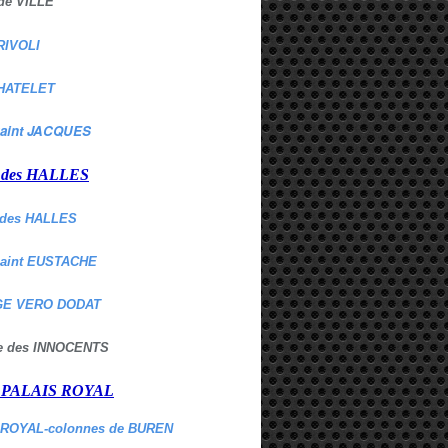
de VILLE
RIVOLI
HATELET
aint JACQUES
r des HALLES
des HALLES
Saint EUSTACHE
E VERO DODAT
ne des INNOCENTS
r PALAIS ROYAL
 ROYAL-colonnes de BUREN