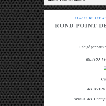
PLACES DU 1ER A
ROND POINT D
Rédigé par parisin
METRO F
Ce
des AVEN
Avenue des Champ