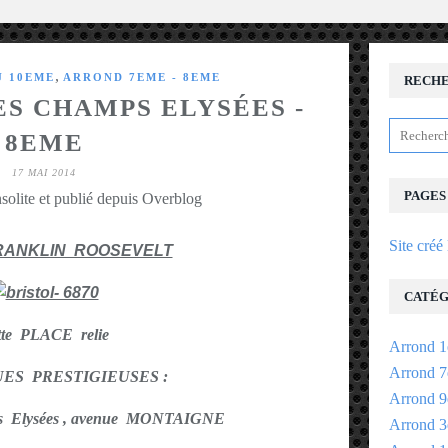
,
U 10EME
ARROND 7EME - 8EME
RECH
ES CHAMPS ELYSÉES -
8EME
17 MAI 2014
PAGES
solite et publié depuis Overblog
Site créé
RANKLIN ROOSEVELT
CATÉG
tte PLACE relie
Arrond 1
Arrond 7
UES PRESTIGIEUSES :
Arrond 9
s Elysées , avenue MONTAIGNE
Arrond 3