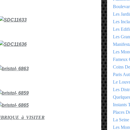
Boulevar
Les Jardi
Les Incla
Les Edifi
Les Gran
Manifesta
Les Monu
Fameux 
Coins D
Paris Aut
Le Louv
Les Distr
Quelques
Instants
Places D
UBRIQUE à VISITER
La Seine
Les Monu