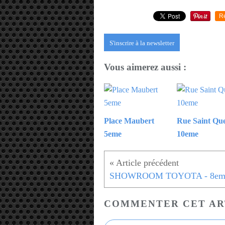
R
S'inscrire à la newsletter
Vous aimerez aussi :
Place Maubert
Rue Saint Qu
5eme
10eme
SHOWROOM TOYOTA - 8em
COMMENTER CET AR