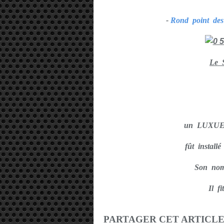
-
Rond point d
Le 
un LUXUE
fût instal
Son nom 
Il fi
PARTAGER CET ARTICL