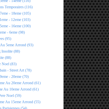
3eme - 14eme
(116)
ons Temporaires
(116)
7eme - 18eme
(105)
1eme - 12eme
(103)
5eme - 16eme
(100)
eme - 6eme
(98)
ees
(95)
 Au 5eme Arrond
(93)
Insolite
(88)
ite
(88)
e Noel
(83)
bain - Street Art
(78)
9eme - 20eme
(70)
eme Au 20eme Arrond
(61)
me Au 10eme Arrond
(61)
Pere Noel
(59)
eme Au 15eme Arrond
(55)
s Parisiennes
(54)