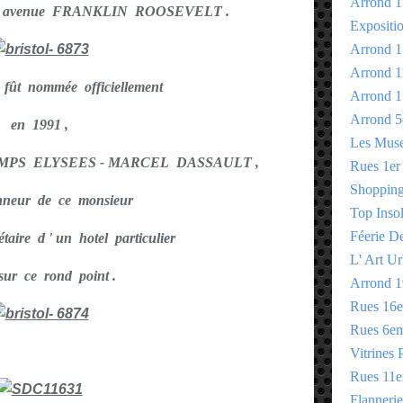
Arrond 1
 avenue FRANKLIN ROOSEVELT .
Expositi
Arrond 1
Arrond 1
fût nommée officiellement
Arrond 1
Arrond 5
en 1991 ,
Les Mus
MPS ELYSEES - MARCEL DASSAULT ,
Rues 1er
Shopping 
onneur de ce monsieur
Top Insol
Féerie D
étaire d ' un hotel particulier
L' Art Ur
 sur ce rond point .
Arrond 1
Rues 16
Rues 6e
Vitrines 
Rues 11
Flannerie