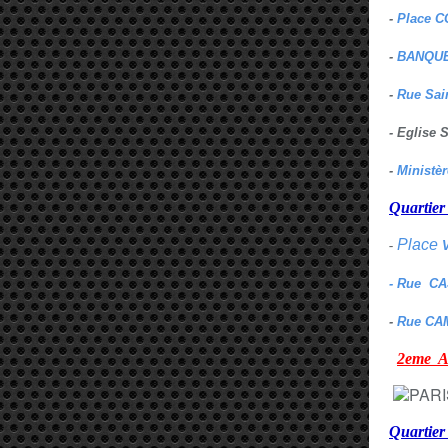
-
Place C
-
BANQUE
-
Rue Sai
- Eglise
-
Ministè
Quarti
Place
-
- Rue C
-
Rue CA
2eme
Quartie