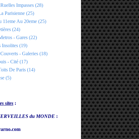
 Ruelles Impasses
(28)
a Parisienne
(25)
Du 11eme Au 20eme
(25)
tières
(24)
Metros - Gares
(22)
 Insolites
(19)
Couverts - Galeries
(18)
uis - Cité
(17)
oits De Paris
(14)
se
(5)
s sites
:
s MERVEILLES du MONDE
:
arno.com