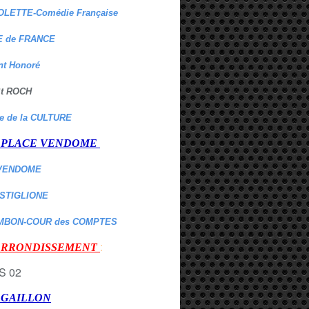
OLETTE-Comédie Française
 de FRANCE
nt Honoré
 St ROCH
re de la CULTURE
er PLACE VENDOME
VENDOME
ASTIGLIONE
MBON-COUR des COMPTES
:
 ARRONDISSEMENT
r GAILLON