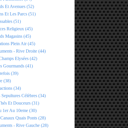
ds Et Avenues
(52)
ns Et Les Parcs
(51)
ssables
(51)
ces Religieux
(45)
ds Magasins
(45)
tions Plein Air
(45)
ments - Rive Droite
(44)
Champs Elysées
(42)
es Gourmands
(41)
refois
(39)
re
(38)
actions
(34)
 Sepultures Célèbres
(34)
 Thés Et Douceurs
(31)
u 1er Au 10eme
(30)
 Canaux Quais Ponts
(28)
ments - Rive Gauche
(28)