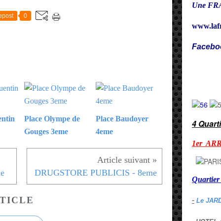
Une FRA
epost
0
www.laf
Facebo
Cy
entin
Place Olympe de
Place Baudoyer
4 Quart
Gouges 3eme
4eme
1er AR
e
DRUGSTORE PUBLICIS - 8eme
Quarti
TICLE
-
Le JAR