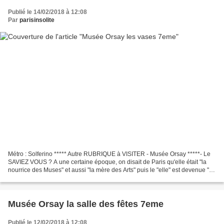
Publié le 14/02/2018 à 12:08
Par
parisinsolite
Métro : Solferino ***** Autre RUBRIQUE à VISITER - Musée Orsay *****- Le
SAVIEZ VOUS ? A une certaine époque, on disait de Paris qu'elle était "la
nourrice des Muses" et aussi "la mère des Arts" puis le "elle" est devenue "il"
en surnommant Paris de "vieux...
Musée Orsay la salle des fêtes 7eme
Publié le 12/02/2018 à 12:08