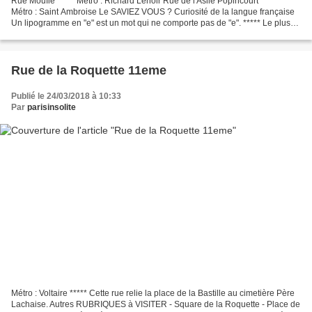
Rue Moufle ***** Métro : Richard Lenoir Rue de l'Asile Popincourt ******
Métro : Saint Ambroise Le SAVIEZ VOUS ? Curiosité de la langue française
Un lipogramme en "e" est un mot qui ne comporte pas de "e". ***** Le plus
long lipogramme est "instituti...
Rue de la Roquette 11eme
Publié le 24/03/2018 à 10:33
Par
parisinsolite
Métro : Voltaire ***** Cette rue relie la place de la Bastille au cimetière Père
Lachaise. Autres RUBRIQUES à VISITER - Square de la Roquette - Place de