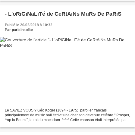
- L'oRiGiNaLiTé de CeRtAiNs MuRs De PaRiS
Publié le 20/03/2018 à 10:32
Par
parisinsolite
Le SAVIEZ VOUS ? Géo Koger (1894 - 1975), parolier français
principalement de music hall écrivit une chanson devenue célèbre " Prosper,
Yop la Boum ", le roi du macadam. ***** Cette chanson était interprétée par
Maurice CHEVALIER.