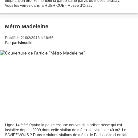
éléphant en bronze montent la garde sur le parvis du musée d'Orsay. *****
Vous les verrez dans la RUBRIQUE - Musée d'Orsay
Métro Madeleine
Publié le 21/02/2018 à 18:56
Par
parisinsolite
Ligne 14 ***** Ryaba la poule est une oeuvre d'un artiste russe qui est
installée depuis 2009 dans cette station de métro. Un vitrail de 40 m2. Le
SAVIEZ VOUS ? Dans certaines stations de métro de Paris, celle ci en fait