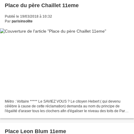
Place du père Chaillet 11eme
Publié le 19/03/2018 à 10:32
Par
parisinsolite
Métro : Voltaire ***** Le SAVIEZ VOUS ? Le citoyen Hebert ( qui devenu
célèbre à cause de cette réclamation) demanda au nom du principe de
l'égalité d'araser tous les clochers afin d'égaliser le niveau des toits de Paris.
***** C'était en 1793.
Place Leon Blum 11eme