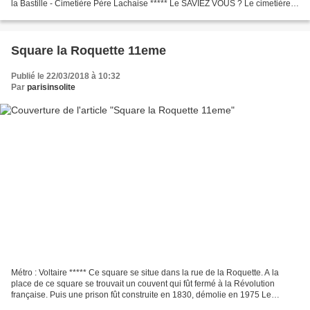
la Bastille - Cimetière Père Lachaise ***** Le SAVIEZ VOUS ? Le cimetière
du Père Lachaise accueille...
Square la Roquette 11eme
Publié le 22/03/2018 à 10:32
Par
parisinsolite
Métro : Voltaire ***** Ce square se situe dans la rue de la Roquette. A la
place de ce square se trouvait un couvent qui fût fermé à la Révolution
française. Puis une prison fût construite en 1830, démolie en 1975 Le
SAVIEZ VOUS ? Autre RUBRIQUE à VISITER...