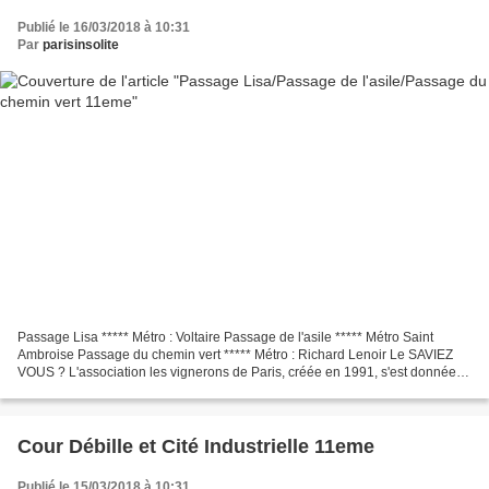
Publié le 16/03/2018 à 10:31
Par
parisinsolite
Passage Lisa ***** Métro : Voltaire Passage de l'asile ***** Métro Saint
Ambroise Passage du chemin vert ***** Métro : Richard Lenoir Le SAVIEZ
VOUS ? L'association les vignerons de Paris, créée en 1991, s'est donnée
pour mission de promouvoir la culture...
Cour Débille et Cité Industrielle 11eme
Publié le 15/03/2018 à 10:31