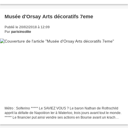
d'ailleurs partie, du sulfure...
Musée d'Orsay Arts décoratifs 7eme
Publié le 20/02/2018 à 12:09
Par
parisinsolite
Métro : Solferino ***** Le SAVIEZ VOUS ? Le baron Nathan de Rothschild
apprit la défaite de Napoléon Ier à Waterloo, trois jours avant tout le monde.
***** Le financier put ainsi vendre ses actions en Bourse avant un krach
désastreux. ***** Autre RUBRIQUE...