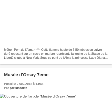
Métro : Pont de l'Alma ***** Cette flamme haute de 3.50 mètres en cuivre
doré reposant sur un socle en marbre représente la torche de la Statue de la
Liberté située à New York. Sous ce pont de l'Alma la princesse Lady Diana
perdit la vie en Aout 1997....
Musée d'Orsay 7eme
Publié le 27/02/2018 à 13:46
Par
parisinsolite